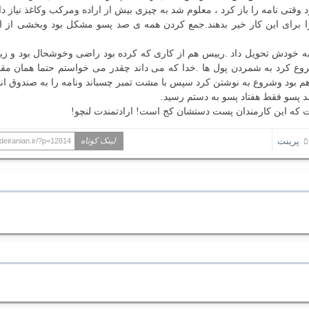
قتی نامه را باز کرد ، معلوم شد به چیزی بیش از اراده ومرکب وکاغذ نیاز دار
رای این کار خیر بدهند.جمع کردن همه ی صد پسو مشکل بود وبخشی از ای
 به خودش تحویل داد .رییس هم از کاری که کرده بود راضی وخوشحال بود و ز
روع کرد به شمردن پول ها .خدا که می داند چقدر می خواستم حتما همان مقد
بود وشروع به نوشتن کرد سپس با مشت تمبر چسباند ونامه را به صندوق ا
د پسو فقط هفتاد پسو به دستم رسید.
ت که این کارمندان پست دستشان کج است! ارادتمندت لنچو!
پرینت
لینک کوتاه
deiranian.ir/?p=12814