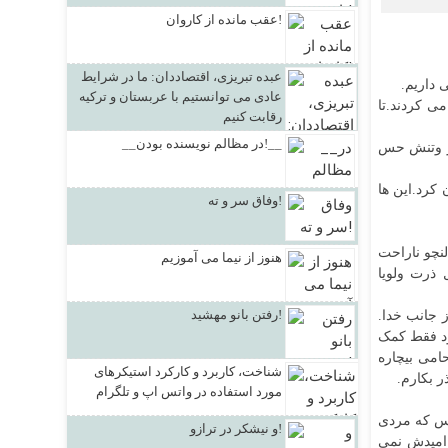
عقب مانده از کاروان!
عبده تبریزی، اقتصاددان: ما در شرایط
 داریم.
عادی می توانستیم با عربستان و ترکیه
ی کردند.تا
رقابت کنیم
__در مظالم نویسنده بودن!__
سر وتنش حس
 کرد.این ها
وفاق سر و ته!
لنچو ناراحت
هنوز از نیما می آموزیم
 ذرت ولویا
رفتن بانو مهشید!
 جانب خدا.
ود فقط کمک
امی بیچاره
شناخت، کاربرد و کارکرد استیکرهای
ر بکارم.
مورد استفاده در واتس اپ و تلگرام
ییس که مردی
و نیشکر در ترازو!
 امیدش نمی