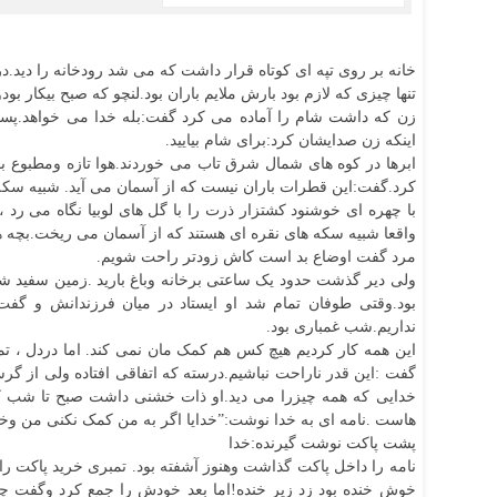
خانه بر روی تپه ای کوتاه قرار داشت که می شد رودخانه را دید.در
تنها چیزی که لازم بود بارش ملایم باران بود.لنچو که صبح بیکار
زن که داشت شام را آماده می کرد گفت:بله خدا می خواهد.پسرا
اینکه زن صدایشان کرد:برای شام بیایید.
ابرها در کوه های شمال شرق تاب می خوردند.هوا تازه ومطبوع بو
کرد.گفت:این قطرات باران نیست که از آسمان می آید. شبیه سکه 
با چهره ای خوشنود کشتزار ذرت را با گل های لوبیا نگاه می رد ،
واقعا شبیه سکه های نقره ای هستند که از آسمان می ریخت.بچه ها 
مرد گفت اوضاع بد است کاش زودتر راحت شویم.
ولی دیر گذشت حدود یک ساعتی برخانه وباغ بارید .زمین سفید شده
بود.وقتی طوفان تمام شد او ایستاد در میان فرزندانش و گفت:
نداریم.شب غمباری بود.
این همه کار کردیم هیچ کس هم کمک مان نمی کند. اما دردل ، تم
گفت :این قدر ناراحت نباشیم.درسته که اتفاقی افتاده ولی از 
خدایی که همه چیزرا می دید.او ذات خشنی داشت صبح تا شب کا
هاست .نامه ای به خدا نوشت:”خدایا اگر به من کمک نکنی من وخان
پشت پاکت نوشت گیرنده:خدا
نامه را داخل پاکت گذاشت وهنوز آشفته بود. تمبری خرید پاکت را 
خوش خنده بود زد زیر خنده!اما بعد خودش را جمع کرد وگفت چه 