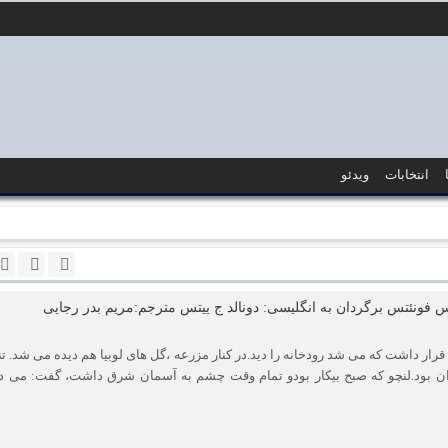
انتخابات
ویدئو
س فونئتس برگردان به انگلیسی: دونالد ج ییتس مترجم:مریم بدر رجایی
 قرار داشت که می شد رودخانه را دید.در کنار مزرعه ،گل های لوبیا هم دیده می شد. تن
ران بود.لنچو که صبح بیکار بودو تمام وقت چشم به آسمان شرق داشت، گفت: می دو