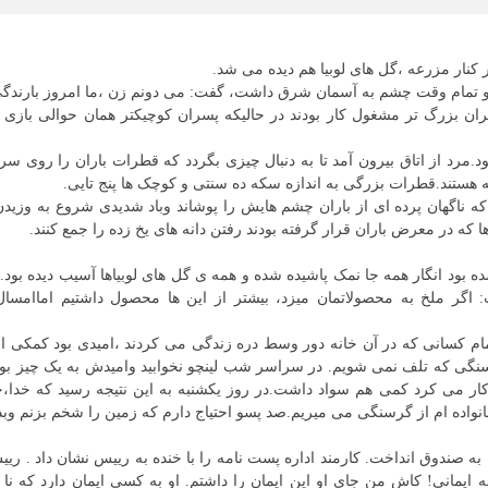
 کنار مزرعه ،گل های لوبیا هم دیده می شد.
 بودو تمام وقت چشم به آسمان شرق داشت، گفت: می دونم زن ،ما امروز بارندگی
ن بزرگ تر مشغول کار بودند در حالیکه پسران کوچیکتر همان حوالی بازی م
د.مرد از اتاق بیرون آمد تا به دنبال چیزی بگردد که قطرات باران را روی 
هستند.قطرات بزرگی به اندازه سکه ده سنتی و کوچک ها پنج تایی.
که ناگهان پرده ای از باران چشم هایش را پوشاند وباد شدیدی شروع به وزیدن
که در معرض باران قرار گرفته بودند رفتن دانه های یخ زده را جمع کنند.
 بود انگار همه جا نمک پاشیده شده و همه ی گل های لوبیاها آسیب دیده بود.
 اگر ملخ به محصولاتمان میزد، بیشتر از این ها محصول داشتیم اماامسال
ام کسانی که در آن خانه دور وسط دره زندگی می کردند ،امیدی بود کمکی از
گرسنگی که تلف نمی شویم. در سراسر شب لینچو نخوابید وامیدش به یک چیز ب
ر می کرد کمی هم سواد داشت.در روز یکشنبه به این نتیجه رسید که خدا،ح
واده ام از گرسنگی می میریم.صد پسو احتیاج دارم که زمین را شخم بزنم وبذ
به صندوق انداخت. کارمند اداره پست نامه را با خنده به رییس نشان داد . ر
ایمانی! کاش من جای او این ایمان را داشتم. او به کسی ایمان دارد که نا