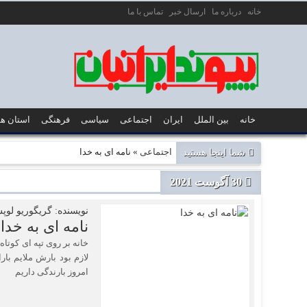
خانه
درباره ما
ارسال خبر
تماس با ما
خانه
بین الملل
ایران
اجتماعی
سیاسی
فرهنگی
استان ها
شما اینجا هستید
اجتماعی
» نامه ای به خدا
30 آگوست 2021
نویسنده: گریگوریو لوپ
نامه ای به خدا
خانه بر روی تپه ای کوتاه
لازم بود بارش ملایم با
امروز بارندگی داریم