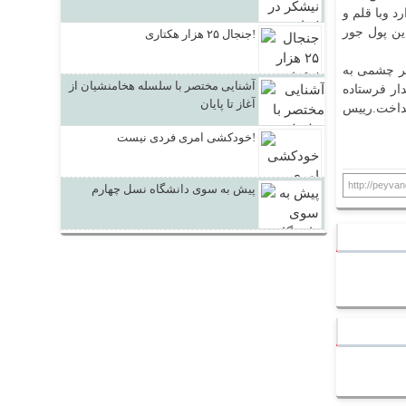
د وبا قلم و
ن پول جور
جنجال ۲۵ هزار هکتاری!
یر چشمی به
آشنایی مختصر با سلسله هخامنشیان از
ار فرستاده
آغاز تا پایان
نداخت.رییس
خودکشی امری فردی نیست!
http://peyvan
پیش به سوی دانشگاه نسل چهارم