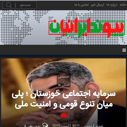
خانه
درباره ما
ارسال خبر
تماس با ما
اجتماعی
,
استان ها
سرمایه اجتماعی خوزستان ؛ پلی
میان تنوع قومی و امنیت ملی
شهرام گراوندی
30 آگوست 2025
بدون نظر