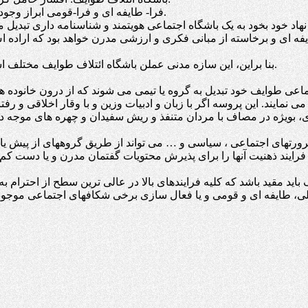
الف) با اجتماع خود در زیر چتر گسترده ی یک NGO فرا- طایفه ای و فرا-قومی ابراز وجود اجتماعی بنمایند.
ن نهاد خود بخود به یک باشگاه اجتماعی هویتمند و شناسنامه داری تب
بنا براین، این سازه مدنی عملن باشگاه ائتلاف طوایف مختلف است که از درون آن فرایندهای چالشی با گفتمان حاکم شکل می گیرد.
ماعی طوایف خود تبدیل به گروه یا تیمی می شوند که از درون خانوده ها
می نمایند. این پروسه اگر با زبان و ادبیات وزین و با وقار اخلاقی و رف
ضرورتهای اجتماعی ، سیاسی و … می تواند از طریق گروههای از پیش ی
ایند ذهنیت آنها را برای پذیرش محتویات گفتمان مدرن و یا دست کم به
 باید مقید باشد که کلیه فرایندهای بالا در عالی ترین سطح از احترام 
ی، طایفه ای و قومی و یا فعال سازی برخی شکافهای اجتماعی موجود بین