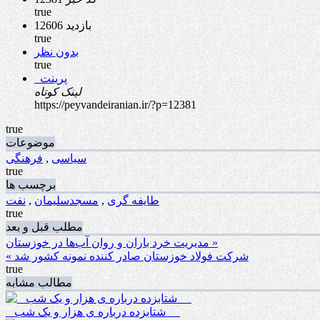
true
12606 بازدید
true
بدون نظر
true
پرینت
لینک کوتاه
https://peyvandeiranian.ir/?p=12381
true
موضوعات
سیاسی
,
فرهنگی
true
برچسب ها
طایفه گری
,
مسجدسلیمان
,
نفت
true
مطلب قبل و بعد
مدیریت خرد باران و روان آب‌ها در خوزستان »
« شرکت فولاد خوزستان صادر کننده نمونه کشور شد
true
مطالب مشابه
_ شتابزده درباره ی هزار و یک شب __