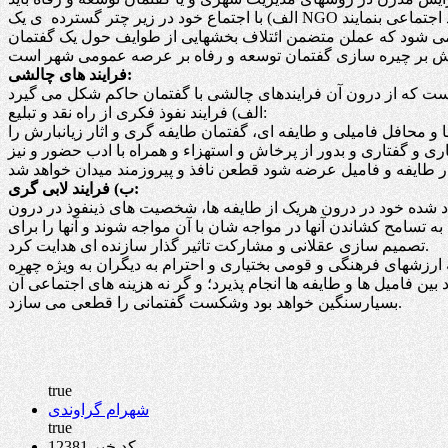
دیل می شود که عملن متضمن ائتلاف بخشهایی از طوایف حول یک گفتمان
فرایند های چالشی:
الف) فرایند نفوذ فکری از راه نقد و تبلیع:
 و محافل فامیلی و طایفه ای، گفتمان طایفه گری و اثار زیانبارش را
تاری و گفتاری و بدور از پرخاش و استهزاء و همراه با ادب حضور و نیز
ب) فرایند لابی گری:
اد شده خود در درون هریک از طایفه ها، شخصیت های ذینفوذ در درون
 تسامح کشاندن آنها در مواجه شان با آن مواجه شوند و آنها را برای
تصمیم سازی عقلانی و مشارکت تاثیر گذار سازنده ای هدایت کرد.
به ارزشهای فرهنگی و قومی بختیاری و احترام به دیگران به ویژه چهره
 فامیل ها و طایفه ها انجام پذیرد؛ و گر نه هزینه های اجتماعی آن
بسیارسنگین خواهد بود وشکست گفتمانی را قطعی می سازد.
true
شهرام گراوندی
true
کد خبر 12381