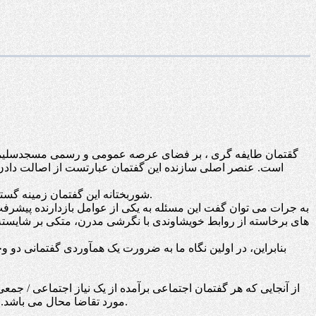
گقتمان طایفه گری ، بر فضای عرصه عمومی و رسمی مسجدسلیمان چی
است. عنصر اصلی سازنده این گفتمان عبارتست از اصالت دادن 
شوربختانه این گفتمان زمینه گستر باند بازی های فساد انگیز اداری-سیاسی بسیاری گردیده است. بطوری که کلیت سیستم مدیریتی شهر را تحت سیطره خود قرار داده است.
به جرات می توان گفت این مسئله به یکی از عوامل بازدارنده پیشر
های برخاسته از روابط خویشاوندی با نگرشی مدرن، متکی بر شایسته
بنابراین، در اولین نگاه ما به ضرورت یک همآوردی گفتمانی دو
از آنجایی که هر گفتمان اجتماعی برآمده از یک نیاز اجتماعی / ج
مورد تقاضا محال می باشد. از اینرو و بناگزیر، بایست کوشید تا از طریق نهادسازی مدنی، اسباب تحول و دگردیسی گفتمانی را در درون سیستم اجتماعی شهر تعبیه کرد.