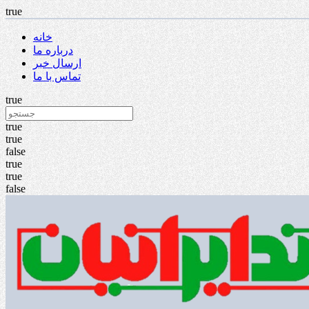
true
خانه
درباره ما
ارسال خبر
تماس با ما
true
true
true
false
true
true
false