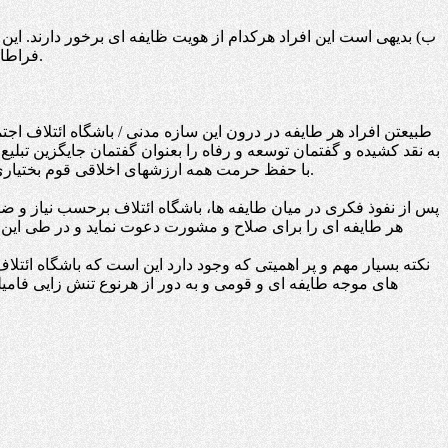
ب) بدیهی است این افراد هرکدام از هویت ظایفه ای برخور دارند. ای
فراطایفه ای و برخاسته از مبانی فکری و ارزشی مدرن خواهد بود که اراده اش بر چیره سازی گفتمان توسعه و رفاه بر عرصه عمومی شهر است.
طبیعتن افراد هر طایفه در درون این سازه مدنی / باشگاه ائتلاف اجت
به نقد کشیده و گفتمان توسعه و رفاه را بعنوان گفتمان جایگزین تبلیع 
با حفظ حرمت همه ارزشهای اخلاقی قوم بختیاری، بویژه در مصاف با مردان متنفذ و ریش سفیدان و چهره های موجه در طایفه و فامیل عرضه شود قطعن نافذ و پیروزمند میدان خواهد شد.
پس از نفوذ فکری در میان طایفه ها، باشگاه ائتلاف برحسب نیاز و 
هر طایفه ای را برای صلاح و مشورت دعوت نماید و در طی این فر
نکته بسیار مهم و پر اهمیتی که وجود دارد این است که باشگاه ائتلاف
های موجه طایفه ای و قومی و به دور از هرنوع تنش زایی فامیل