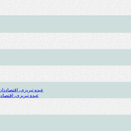
عبده تبریزی، اقتصادد