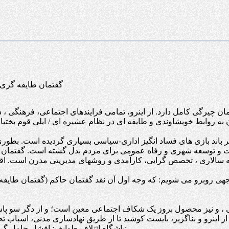
گقتمان طایفه گری
رگی کامل دارد. از اینرو، تمامی فرایندهای اجتماعی، فرهنگی ، سی
به روابط خویشاوندی و طایفه ای در نظام عشیره ای / ایلی قوم بخت
فت و توسعه شهری و رفاه عمومی برای مردم بدل گشته است. گفتمان ر
 سالاری ، تخصص گرایی، کارآمدی و روشهای مدیریتی مدرن است. اقش
 وجهی روبرو می شویم: که وجه اول آن نقد گقتمان حاکم (گفتمان طای
معی ، و نیز محصول بروز یک شکاف اجتماعی معین است؛ و از دگر سو پ
باشگاه ائتلاف طوایف: اقشار حامل گرایش مدرن در روشهای مدیریت شهری و یا گفتمان توسعه و رفاه باید: