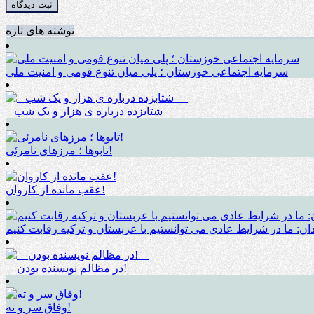
نوشته های تازه
سرمایه اجتماعی خوزستان ؛ پلی میان تنوع قومی و امنیت ملی
_ شتابزده درباره ی هزار و یک شب __
تابوها ؛ مرزهای نامرئی!
عقب مانده از کاروان!
ان: ما در شرایط عادی می توانستیم با عربستان و ترکیه رقابت کنیم
__در مظالم نویسنده بودن!__
وفاق سر و ته!