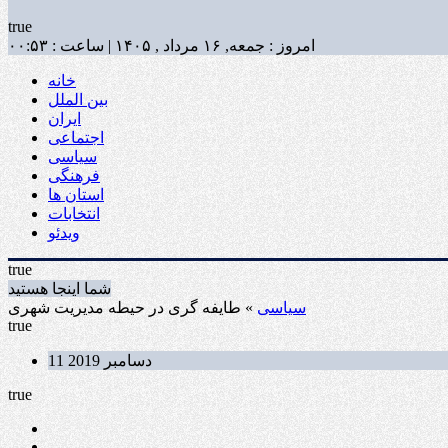
true
امروز : جمعه, ۱۶ مرداد , ۱۴۰۵ | ساعت : ۰۰:۵۳
خانه
بین الملل
ایران
اجتماعی
سیاسی
فرهنگی
استان ها
انتخابات
ویدئو
true
شما اینجا هستید
» طایفه گری در حیطه مدیریت شهری
سیاسی
true
11 دسامبر 2019
true