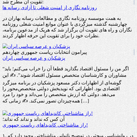
تقویت آن مطرح شد:
روزنامه نگاری از امنیت شغلی تا آزادی رسانه ها
به همت موسسه روزنامه نگاری و مطالعات رسانه بهاران در
چهارشنبه گذشته میزگردی با عنوان موانع امنیت شغلی روزنامه
نگاران و راه های تقویت آن برگزار شد که هریک از مدعوین برنامه،
نظرات خود را برای تقویت این حرفه اظهار کردند.
پیرامون انتخابات ریاست جمهوری چهاردهم
پزشکیان و عرصه سیاسی ایران
“اگر من را مسئول اقتصاد بگذارید قطعا آن را خراب می‌کنم؛ باید
مشاوران و کارشناسان متخصص مسئول اقتصاد شوند”. ✍️ این
گوشه‌ای از اظهارات دکتر مسعود پزشکیان در برنامه میزگرد
اقتصادی بود. اظهاراتی که نوید‌بخش دولتی متخصص‌محور را
می‌دهد. دولتی که ارزش متخصص را می‌داند و خود را مرد
همه‌چیزدان تصور نمی‌کند. ✍️ زمانی که […]
آن کس که نداند و نداند که نداند؛
راز متاشناختی کاندیداهای ریاست جمهوری!
۱. در روانشناسی مبحثی در توضیح ناتوانی متاشناختی وجود دارد که