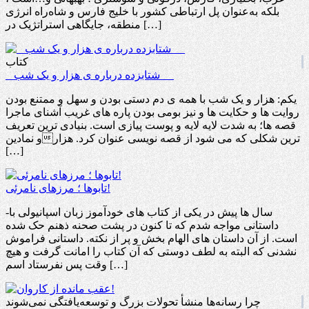
بلکه به‌عنوان پل ارتباطی کشور با خلیج فارس و شاه‌راه انرژی
منطقه، جایگاهی استراتژیک در […]
کتاب
_ شتابزده درباره ی هزار و یک شب __
یکم: هزار و یک شب با همه ی دم دستی بودن و سهل و ممتنع بودن
روایت ها و حکایت ها و نیز بومی بودن پاره های غریب آشنای ماجرا
قصه ها؛ به شدت لایه لایه و پوست پیازی است. بنیادی ترین تعریف
و نمادینترین شکلی که می شود از قصه نویسی عنوان کرد. هزار
[…]
تابوها ؛ مرزهای نامرئی!
-سال ها پیش در یکی از کتاب های خودآموز زبان اسپانیولی با
داستانی مواجه شدم که تا کنون در پشت صحنه ذهنم حک شده
است. از آن داستان های الهام بخش و پر از نکته. داستانی فراموش
نشدنی که البته به لطف دوستی که آن کتاب را امانت گرفت و هیچ
وقت پس نفرستاد اسم […]
چرا رسانه‌ها منشأ تحولات بزرگ و توسعه‌یافتگی نمی‌شوند