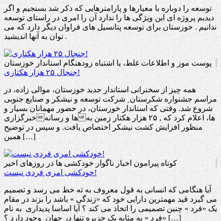
توسعه را دوباره با معیارها و پارامترهایی که ذکر شد بسنجیم و اگر
دیدیم پروژه ای این ویژگی ها را ندارد آن را امری در راستای توسعه
ندانیم . خوزستان برای توسعه پتانسیل های فراوان دیگر دارد که می
توان به آنها اندیشید .
پوست موز و اطلاعات غلط، یا اشتباه زودهنگام استاندار خوزستان
جنجال ۲۵ هزار هکتاری!
همه چیز از سخنرانی استاندار جدید خوزستان، موالی زاده، در
مراسم جشنواره شکرستان ِ شرکت توسعه و نیشکر و صنایع جنوبی
شروع شد. وقتی که استاندار خوزستان، در حضور مهمانان بسیار و
خبرگزاریها و رسانهها، اعلام کرد که , ۲۵ هزار هکتار زمین به
منظور افزایش کشت نیشکر اختصاص یافت. و سپس در توضیح
همین […]
کوتاه پیرامون اخبار ناگوار خودکشی ها در روزهای اخیر
خودکشی امری فردی نیست!
آیا هنگامی که انسانی به قول معروف به ته خط می رسد و تصمیم
می گیرد قید مهمترین دارایی خود که «زندگی » باشد را بزند در مقام
یک «فرد » چنین تصمیمی را اتخاذ می کند ؟ آیا اساسا پدیداری به نام
«فرد » به مثابه یک جزیره تنها در جهان وجود دارد ؟ […]