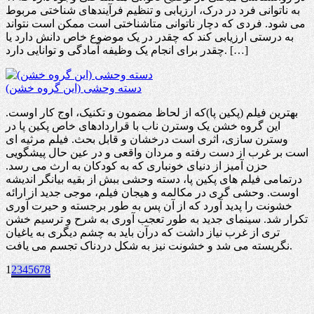
به ناتوانی فرد در درک، ارزیابی و تنظیم فرآیندهای شناختی مربوط
می شود. فردی که دچار ناتوانی متاشناختی است ممکن است نتواند
به درستی ارزیابی کند که چقدر در یک موضوع خاص دانش دارد یا
چقدر برای انجام یک وظیفه آمادگی و توانایی دارد. […]
دسته وحشی (این گروه خشن)
بهترین فیلم (پکین پا)که از لحاظ مضمون و تکنیک، اوج کار اوست.
این گروه خشن یک وسترن ناب با قراردادهای خاص پکین پا در
وسترن سازی، اثری است درخشان و قابل بحث. فیلم مرثیه ای
است بر غرب از دست رفته و مردان واقعی و در عین حال پیشگویی
حزن آمیز از دنیای خونباری که به کودکان به ارث می رسد.
درتمامی فیلم های پکین پا، دسته وحشی ببش از بقیه بیانگر اندیشه
اوست. وحشی گری در مکالمه و هیجان فیلم، موجی جدید از ارائه
خشونت را پدید آورد که از آن پس به طور برجسته و حیرت آوری
تکرار شد. سینمای جدید به طور تعجب آوری به شرح و ترسیم خشن
تری از غرب نیاز داشت که درآن باید به چشم دیگری به یاغیان
نگریسته می شد و خشونت نیز به شکل دردناک تجسم می یافت.
1
2
3
4
5
6
7
8