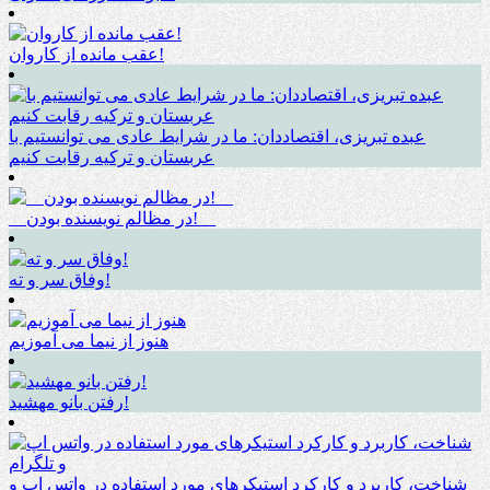
عقب مانده از کاروان!
عبده تبریزی، اقتصاددان: ما در شرایط عادی می توانستیم با
عربستان و ترکیه رقابت کنیم
__در مظالم نویسنده بودن!__
وفاق سر و ته!
هنوز از نیما می آموزیم
رفتن بانو مهشید!
شناخت، کاربرد و کارکرد استیکرهای مورد استفاده در واتس اپ و