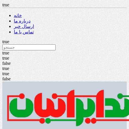
true
خانه
درباره ما
ارسال خبر
تماس با ما
true
true
true
false
true
true
false