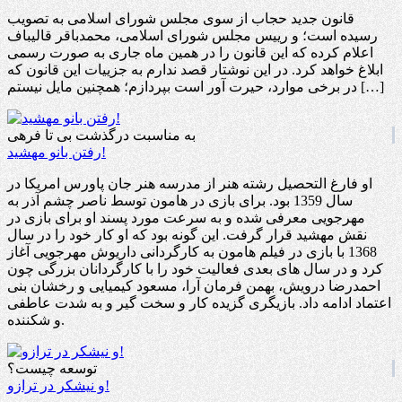
قانون جدید حجاب از سوی مجلس شورای اسلامی به تصویب
رسیده است؛ و رییس مجلس شورای اسلامی، محمدباقر قالیباف
اعلام کرده که این قانون را در همین ماه جاری به صورت رسمی
ابلاغ خواهد کرد. در این نوشتار قصد ندارم به جزییات این قانون که
در برخی موارد، حیرت آور است بپردازم؛ همچنین مایل نیستم […]
به مناسبت درگذشت بی تا فرهی
رفتن بانو مهشید!
او فارغ التحصیل رشته هنر از مدرسه هنر جان پاورس امریکا در
سال 1359 بود. برای بازی در هامون توسط ناصر چشم آذر به
مهرجویی معرفی شده و به سرعت مورد پسند او برای بازی در
نقش مهشید قرار گرفت. این گونه بود که او کار خود را در سال
1368 با بازی در فیلم هامون به کارگردانی داریوش مهرجویی آغاز
کرد و در سال های بعدی فعالیت خود را با کارگردانان بزرگی چون
احمدرضا درویش، بهمن فرمان آرا، مسعود کیمیایی و رخشان بنی
اعتماد ادامه داد. بازیگری گزیده کار و سخت گیر و به شدت عاطفی
و شکننده.
توسعه چیست؟
و نیشکر در ترازو!