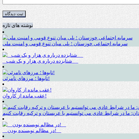
نوشته های تازه
سرمایه اجتماعی خوزستان ؛ پلی میان تنوع قومی و امنیت ملی
_ شتابزده درباره ی هزار و یک شب __
تابوها ؛ مرزهای نامرئی!
عقب مانده از کاروان!
ان: ما در شرایط عادی می توانستیم با عربستان و ترکیه رقابت کنیم
__در مظالم نویسنده بودن!__