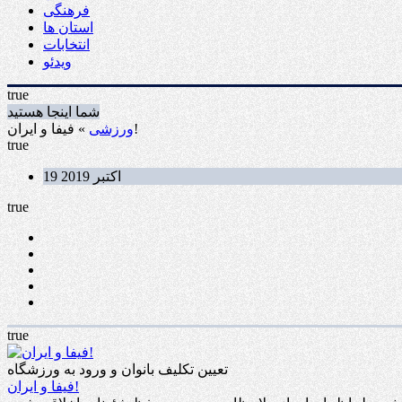
فرهنگی
استان ها
انتخابات
ویدئو
true
شما اینجا هستید
» فیفا و ایران!
ورزشی
true
19 اکتبر 2019
true
true
تعیین تکلیف بانوان و ورود به ورزشگاه
فیفا و ایران!