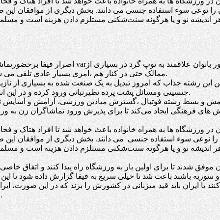
ن در ورزشگاه ها به همراه خانواده باعث خواهد شد تا افراد هتاک و ف
 را نوعی سوء استفاده جنسی می دانند. بخش دیگری از موافقان این طر
ر اندیشه نو و یا هرگونه سنت‌شکنی مستلزم دادن هزینه است و مسلماً
اصرار فیفا برحضورتماشاگران زن و اجبارفدراسیون فوت
ممالک حتی در کنار هم ،امری بسیار عادی تلقی می شود و به لحاظ تفاوت های فرهنگی تفاوتی میان زن و مرد وجود ندارد.
تن این رشته جذاب که امروز تبدیل به یک صنعت شده به بسیاری از نا
جنسیتی ومسائل پشت پرده نظیرتبانی ورود کرده و در این اندیشه است تا میادین ورزشی را به نمادی از صلح و دوستی تبدیل نماید.
ای فرهنگی ایجاد می‌کند تا برای پذیرش ورود تماشاگران زن به ورزش
ن در ورزشگاه ها به همراه خانواده باعث خواهد شد تا افراد هتاک و ف
 را نوعی سوء استفاده جنسی می دانند. بخش دیگری از موافقان این طر
ر اندیشه نو و یا هرگونه سنت‌شکنی مستلزم دادن هزینه است و مسلماً
 موفق شدند تا برای اولین بار به ورزشگاه راه پیدا کنند و اتفاق خاصی 
سوریه باشند باعث شد تا خیلی سریع به فیفا گزارش داده شود تا این بار ا
نند یا ایران باید قید میزبانی در کشورش را بزند که در این صورت، ای
محرومیت از بازی‌های خانگی مواجه شده و ما را به انزوا خواهدکشاند.