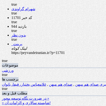
true
شهرام گراوندی
true
کد خبر 11701
true
944 بازدید
true
بدون نظر
true
پرینت
لینک کوتاه
https://peyvandeiranian.ir/?p=11701
true
موضوعات
ورزشی
true
برچسب ها
خبری صدای هم میهن
,
صدای هم میهن
,
غلامعباس بختیار، فیفا، بانوان
true
مطلب قبل و بعد
در ضرورت نگاه توسعه محور »
« شایسته سالاری و الزامات آن!