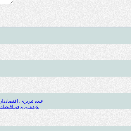
عبده تبریزی، اقتصادد