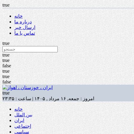
true
خانه
درباره ما
ارسال خبر
تماس با ما
true
true
true
false
true
true
false
true
امروز : جمعه, ۱۶ مرداد , ۱۴۰۵ | ساعت : ۲۳:۳۵
خانه
بین الملل
ایران
اجتماعی
سیاسی