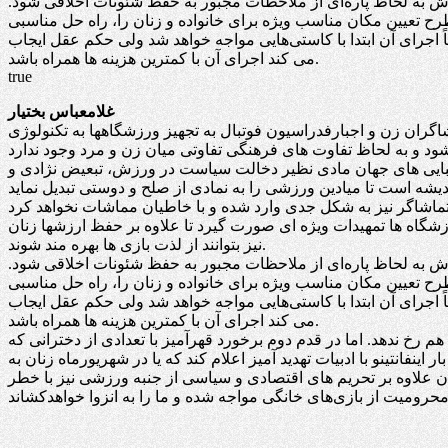
حاش به لحاظ پاره‌ای از ملاحظات مجبور به حفظ شئونات اخلاقی شود.
ح تعیین مکان مناسب ویژه برای خانواده و زنان را، راه حل مناسبی
 اجرای آن ابتدا با کاستی‌هایی مواجه خواهد شد ولی حکم عقل ایجاب
می کند اجرای آن با کمترین هزینه ها همراه باشد.
true
غلامعباس بختیار
بال به تجهیز ورزشگاهها به تکنولوژی varرا می توان اتفاق میمونی برای این رشته جذاب وپربیننده دانست. حضور بانوان علاقمند به توپ گرد در بسیاری از
زیبایی های جهان مادی نظیر دخالت سیاست در ورزش، تبعیض نژادی و
گاه ها تمهیدات ویژه ای صورت گیرد تا علاوه بر حفظ ارزشها زنان
نیز بتوانند از لذت بازی ها بهره مند شوند.
حاش به لحاظ پاره‌ای از ملاحظات مجبور به حفظ شئونات اخلاقی شود.
ح تعیین مکان مناسب ویژه برای خانواده و زنان را، راه حل مناسبی
 اجرای آن ابتدا با کاستی‌هایی مواجه خواهد شد ولی حکم عقل ایجاب
می کند اجرای آن با کمترین هزینه ها همراه باشد.
هم رخ ندهد. اما در قدم دوم برخورد قهرآمیز با تعدادی از دخترانی که
ینفانتینو با ادبیات تهدید آمیز اعلام کند که یا در شهریورماه زنان به
ران علاوه بر تحریم های اقتصادی و سیاسی از جنبه ورزشی نیز با خطر