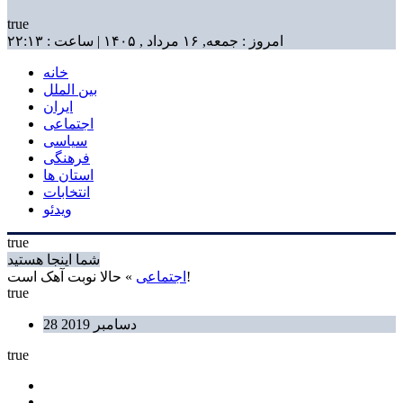
true
امروز : جمعه, ۱۶ مرداد , ۱۴۰۵ | ساعت : ۲۲:۱۳
خانه
بین الملل
ایران
اجتماعی
سیاسی
فرهنگی
استان ها
انتخابات
ویدئو
true
شما اینجا هستید
» حالا نوبت آهک است!
اجتماعی
true
28 دسامبر 2019
true