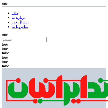
true
خانه
درباره ما
ارسال خبر
تماس با ما
true
true
true
false
true
true
false