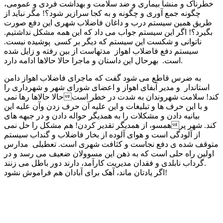
خطرناک و منشا بیماری و ضد سلامت و بهداشت فردی و عمومی،
چگونه جمع آوری و چگونه و به کجا سرازیر شود؟! مگر نباید از
طریق همین سیستم درب و داغان فاضلاب شهری این دفع صورت
بگیرد؟! اگر این سیستم جواب می داد که این همه مشکل نداشتیم.
ناتوانی و شکست این سیستم که دیگر بر کسی پوشیده نیست.
سیستم دفع فاضلاب اهواز مدتهاست از بین رفته و زایل شده
است. بهرحال این داستان و ماجرا حالا حالاها ادامه دارد.
به ضرس قاطع می شود گفت که ماجرای فاضلاب اهواز دامن
استاندار و مدیر آبفای اهواز و اعضای شورای شهر و شهرداری را
حالا حالاها رها نمیکند! سلامت شهروندان به شدت در خطر است
و با این حرف ها و تبلیغات و این علیه آن حرف زدن وآن علیه این
بیانیه دادن و مشکلات را به همدیگر حواله دادن و در جبهه های
همسو، از همدیگر تقدیر کردن! هم مشکل را حل نمیکند. شهر پر
از آلودگی است و هوای آلوده از بخار فاضلاب و گنداب سیستم
متوقف شده ی دفع نجاست و کثافت شهری است. تعطیلی مدارس
اولین راه حلی است که به ذهن این مسوولان ضعیف می رسد و در
گرداب نابلدی و فقدان مدیریت کارآمد، دارند دور باطل می زنند.
اگر یادتان ماند، آهک برای آبادان هم فراموش نشود!