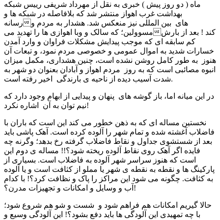
ماه ( دو روز پیش ) خبری به نقل از مهرداد شریفی رییس شبکه
بهداشت غرب اهواز منتشر شد که بلافاصله در شبکه ها و
رسانههای بین المللی نیز منعکس شد. هشدار به مردم و
مسوولین؛ که سالک و وبا اهوازی ها را تهدید میکند ! بعد از بارش
کم سابقه ای که موجب پیدایش مشکلات فراوان و وارد آمدن
خسارات شدید به اموال عمومی و خصوصی مردم نمود، و تبعات آن
هنوز به طور کامل روشن نشده است، چنین هشداری، مکمل میزان
انبوه مصائبی است که به روز مردم اهواز و آبادان بعنوان دو شهر به
شدت آسیب دیده از ناحیه ی بارندگی اخیر رفته است.
در این میانه اما، باز گوشه های پنهان و پیدایی از ابهام وجود دارد که
نیم توان به آن اشاره نکرد!
نخستین مساله ای که به ذهن خطور می کند این است که باران با
فاضلاب آغشته شده و تمام شهر را آلوده کرده است. آهک پاشی باید
بعد از شستشوی جداول و نقاط فاضلاب گرفته رخ بدهد؛ وگرنه چه
فایده اگر آهک روی نقاط آلوده ریخته شود؟!! مساله ی دوم این
است که هنوز سراسر شهر آلوده به فاضلاب است. بسیاری از
پارکینگ ها و نقطه به نقطه ی شهر یا مملو از کثافت است و یا آلوده
به کثافت. چگونه می شود این مراکز را پاک و نظافت کرد؟! با کدام
آب و وسایل و امکانات و تجهیزات مدرن؟!
حالا گیریم امکانات هم فراهم شود و شست و شو هم شروع شود؛
با چه تمهیدی این آلودگی ها باید دفع بشود؟! این آلودگی وسیع و