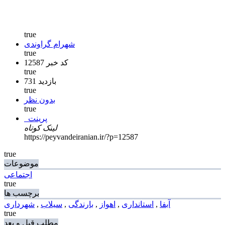
true
شهرام گراوندی
true
کد خبر 12587
true
731 بازدید
true
بدون نظر
true
پرینت
لینک کوتاه
https://peyvandeiranian.ir/?p=12587
true
موضوعات
اجتماعی
true
برچسب ها
آبفا
,
استانداری
,
اهواز
,
بارندگی
,
سیلاب
,
شهرداری
true
مطلب قبل و بعد