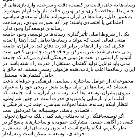
رسانه‌ها به جای رقابت در کیفیت، دقت و سرعت، وارد بازی‌هایی از
جنس بقا، محافظه‌کاری، و در بهترین حالت، بازتولید ابهام می‌شوند.
به همین دلیل، رسانه‌ها در ایران نمی‌توانند عامل توسعه‌ی سیاسی،
اجتماعی یا اقتصادی باشند؛ چرا که بصورت بنیادی، زیرساخت
رسانه‌ای توسعه‌گرا وجود ندارد.
یکی از شروط اصلی تأثیرگذاری رسانه‌ها در توسعه، وجود جامعه
مدنی فعالی است که بتواند با رسانه‌ها تعامل کند، آن‌ها را تغذیه
فکری کند، و از آن‌ها در برابر قدرت دفاع کند. در ایران، جامعه
مدنی تضعیف‌شده، غیرمتمرکز، و فاقد قدرت چانه‌زنی کافی است.
آنتونیو گرامشی در بحث هژمونی فرهنگی اشاره می‌کند که جامعه
مدنی باید توانایی تولید گفتمان مستقل از قدرت را داشته باشد. در
ایران، رسانه‌ها اغلب بازتاب‌دهنده هژمونی رسمی هستند، نه خالق یا
حامل گفتمان‌های مستقل.
مجموعه‌ای از عوامل ساختاری، سیاسی، فرهنگی و حرفه‌ای باعث
شده‌اند که رسانه‌ها در ایران نتوانند نقش تاریخی خود را به‌عنوان
نیروی پیشران توسعه ایفا کنند. رسانه در ایران، نه آینه جامعه، که
اغلب ابزار بازنمایی یک‌سویه‌ی قدرت است. در چنین شرایطی،
انتظار اینکه رسانه‌ها منشأ تحولات سیاسی، اجتماعی، فرهنگی یا
اقتصادی باشند، خوشبینانه اما غیردقیق است.
اگر توسعه‌یافتگی را نه به‌مثابه رشد کمی، بلکه به‌عنوان تحولی
کیفی در آگاهی جمعی، مشارکت عمومی، و ساختارهای پاسخ‌گو در
نظر بگیریم، آنگاه واضح است که بدون رسانه‌ای آزاد، مستقل و
حرفه‌ای، توسعه نه ممکن است و نه پایدار.