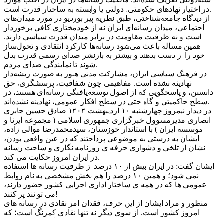
در اختیار نهادهای حکومتی، دولتی یا وابسته به ساختار قدرت است.
از دیدگاه جامعه‌شناختی، طبق نظریه پیر بوردیو در مورد میدان‌های
اجتماعی، میدان رسانه‌ای ایران نه از خودمختاری کافی برخوردار
است و نه ظرفیت مقاومت در برابر میدان قدرت سیاسی دارند.
همین مساله باعث می‌شود رسانه‌ها کارکرد انتقادی و تحول‌ساز
خود را از دست بدهند و بیشتر به بازنشر صدای رسمی قدرت بدل
شوند تا نمایندگی صدای مردم.
در فرهنگ سیاسی ایران، مشارکت مدنی هنوز به صورت ریشه‌دار
نهادینه نشده است. مفاهیمی چون شفافیت، پرسشگری، حق
دانستن، و پاسخگویی که از اصول توسعه‌یافتگی رسانه‌ای هستند، در
سطح حاکمیتی و گاه حتی در سطح افکار عمومی، نهادینه نشده‌اند.
در دیدار نیمروز چهارشنبه ۱۰ اردیبهشت ۱۴۰۴ صادق حسین جابری
انصاری مدیرمسوول خبرگزاری جمهوری اسلامی ( مجموعه ایرنا و
موسسه ایران ) با استاندار خوزستان، سیدمحمدرضا موالی زاده،
ایشان به درستی به موضوعی پرداختند که در عین واقعی بودن،
نشان از تلخی و دشواری حرفه ی روزنامه نگاری و ساحت رسانه
در ایران امروز حکایت می کند.
ایشان گفت: در ایران بیش از ۱۰ درصد از ظرفیت رسانه ها استفاده
نمی شود؛ و همین ۱۰ درصد را هم بخش مشخصی به نام روابط
عمومی ها که در همه ی ساختار اداری اجرایی کشور حضور دارند،
می توانند پر کنند!
منظور و مراد ایشان از این حرف، فقدان امر نقادی در رسانه های
امروز کشور است. از سوی دیگر نه تنها نقادی کمرنگ است؛ که