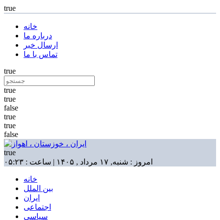
true
خانه
درباره ما
ارسال خبر
تماس با ما
true
true
true
false
true
true
false
true
امروز : شنبه, ۱۷ مرداد , ۱۴۰۵ | ساعت : ۰۵:۲۳
خانه
بین الملل
ایران
اجتماعی
سیاسی