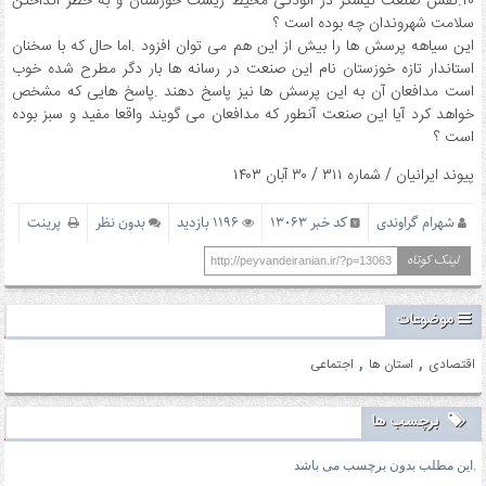
۱۰.نقش صنعت نیشکر در آلودگی محیط زیست خوزستان و به خطر انداختن
سلامت شهروندان چه بوده است ؟
این سیاهه پرسش ها را بیش از این هم می توان افزود .اما حال که با سخنان
استاندار تازه خوزستان نام این صنعت در رسانه ها بار دگر مطرح شده خوب
است مدافعان آن به این پرسش ها نیز پاسخ دهند .پاسخ هایی که مشخص
خواهد کرد آیا این صنعت آنطور که مدافعان می گویند واقعا مفید و سبز بوده
است ؟
پیوند ایرانیان / شماره ۳۱۱ / ۳۰ آبان ۱۴۰۳
شهرام گراوندی
کد خبر 13063
1196 بازدید
بدون نظر
پرینت
لینک کوتاه
http://peyvandeiranian.ir/?p=13063
موضوعات
,
,
اقتصادی
استان ها
اجتماعی
برچسب ها
این مطلب بدون برچسب می باشد.