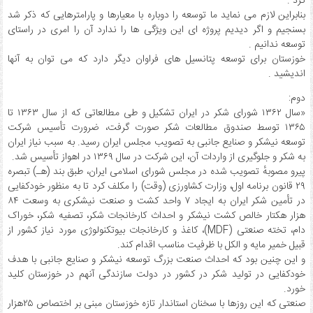
کرد .
بنابراین لازم می نماید ما توسعه را دوباره با معیارها و پارامترهایی که ذکر شد
بسنجیم و اگر دیدیم پروژه ای این ویژگی ها را ندارد آن را امری در راستای
توسعه ندانیم .
خوزستان برای توسعه پتانسیل های فراوان دیگر دارد که می توان به آنها
اندیشید .
دوم:
«سال ۱۳۶۲ شورای شکر در ایران تشکیل و طی مطالعاتی که از سال ۱۳۶۳ تا
۱۳۶۵ توسط صندوق مطالعات شکر صورت گرفت، ضرورت تأسیس شرکت
توسعه نیشکر و صنایع جانبی به تصویب مجلس ایران رسید. به سبب نیاز ایران
به شکر و جلوگیری از واردات آن، این شرکت در سال ۱۳۶۹ در اهواز تأسیس شد.
پیرو مصوبهٔ تصویب شده در مجلس شورای اسلامی ایران، طبق بند (هـ) تبصره
۲۹ قانون برنامه اول، وزارت کشاورزی (وقت) را مکلف کرد تا به منظور خودکفایی
در تأمین شکر ایران به ایجاد ۷ واحد کشت و صنعت نیشکری به وسعت ۸۴
هزار هکتار خالص کشت نیشکر و احداث کارخانجات شکر، تصفیه شکر، خوراک
دام، تخته صنعتی (MDF)، کاغذ و کارخانجات بیوتکنولوژی مورد نیاز کشور از
قبیل خمیر مایه و الکل با ظرفیت مناسب اقدام کند.
و این چنین بود که احداث صنعت بزرگ توسعه نیشکر و صنایع جانبی با هدف
خودکفایی در تولید شکر در کشور در دولت سازندگی آنهم در خوزستان کلید
خورد‌.
صنعتی که این روزها با سخنان استاندار تازه خوزستان مبنی بر اختصاص ۲۵هزار