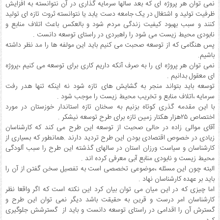
نمی توان هر پروژه ای که بعد سالها سرمایه گذاری در آن نتوانسته به افزایش
ظرفیت تولید و اشتغال در یک جامعه دست یابد یا نتوانسته ثروت تازه ای تولید
کنند و سبب بهبود کیفیت زندگی مردم شود و بالعکس باعث اتلاف منابع و
نابودی محیط زیست می شود را راهبردی در راستای توسعه دانست .
پس هنگامی که از توسعه صحبت می کنیم باید این مولفه ها را مد نظر داشته
باشیم.
نمی توان هر پروژه ای را به صرف آنکه داریم کاری برای توسعه می کنیم ،پروژه
ای معقول بدانیم .
توسعه باید بتواند منجر به گشایش های تازه شود نه اینکه تنها هدر رفت
سرمایه ،اتلاف منابع و تخریب محیط زیست را موجب شود .
با این مقدمه گذری کوتاه بزنیم به سخنان تازه استاندار خوزستان در مورد
اختصاص ۲۵هزار هکتار زمین تازه برای طرح توسعه نیشکر .
آقای موالی زاده در حالی صحبت از توسعه این طرح می کند که کارشناسان
زیادی در خصوص اقتصادی بودن این طرح تردید دارند .همانطور که بسیاری از
کارشناسان و سیاست ورزان استان در سالهای گذشته این طرح را سبب آلودگی
محیط زیست و نابودی منابع آبی معرفی کرده اند .
البته چون این مسئله ،موضوعی تخصصی است به تفصیل سخن گفتن از آن را
باید بر عهده کارشناسان نهاد .
اما چیزی که در این میان می توان بیان کرد این نکته است که اگر واقعا نظر
کارشناسان امر درست و قرین به حقیقت باشد دیگر نمی توان این طرح و
گسترش آن را اقدامی در راستای توسعه دانست و باید از گسترشش جلوگیری