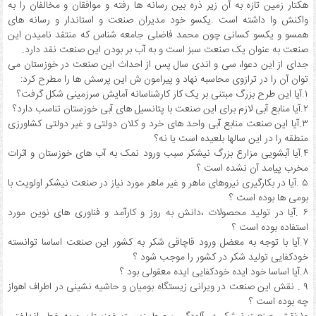
هکتار زمین تازه به آن زیر ذره بین رسانه ها رفته و موافقان و مخالفان را به
واکنش وا داشته است ‌‌.یکسو خود مدیران صنعت و استاندار و رسانه های
همسو و یکسو کسانی چون محمد فاضلی جامعه شناس که منتقد نامیدن این
صنعت به عنوان یک صنعت سبز است و به آب بر بودن این صنعت نقد دارد‌‌.
جدای از این دعوا، سی و اندی سال پس از احداث این صنعت در خوزستان می
توان آن را در ترازوی محاسبه نهاد و پیرامون ش این پرسش ها را مطرح کرد:
۱.آیا این طرح بزرگ مبتنی بر یک کار کارشناسانه آمایش سرزمینی شکل گرفت؟
۲.آیا منابع آبی لازم برای این صنعت با پتانسیل های آبی خوزستان تناسب دارد؟
۳.آیا این صنعت منابع آبی واحد های خرد و کلان دولتی و غیر دولتی کشاورزی
منطقه را در این سالها بلعیده است یا نه؟
۴.آیا آبشویی مزارع بزرگ نیشکر سبب ورود نمک به آب های خوزستان و اثرات
مخرب پیامد آن نشده است ؟
۵ .آیا در بکارگیری نیروهای ماهر و غیر ماهر مورد نیاز در صنعت نیشکر اولویت با
بومی ها بوده است ؟
۶ .آیا در تولید محصولات ،دانش به روز و کارآمد و فناوری های نوین مورد
استفاده بوده است ؟
۷.آیا با توجه به معضل ورود قاچاقی شکر به کشور این صنعت اساسا توانسته
خودکفایی تولید شکر در کشور را موجب شود ؟
۸.آیا اساسا خود ایده خودکفایی ایده معقولی بود ؟
۹ . نقش این صنعت در ویرانی زیستگاه بومیان و حاشیه نشینی در اطراف اهواز
چه بوده است ؟