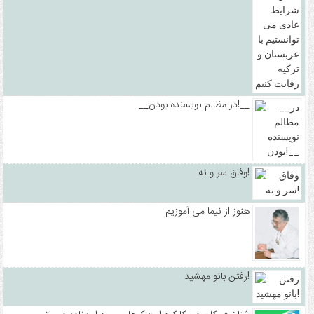
__در مظالم نویسنده بودن!__
وفاق سر و ته!
هنوز از نیما می آموزیم
رفتن بانو مهشید!