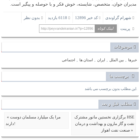
مدیران جوان، متخصص، شایسته، خوش فکر و با حوصله و پیگیر است.
شهرام گراوندی
کد خبر 12896
6118 بازدید
بدون نظر
پرینت
لینک کوتاه
http://peyvandeiranian.ir/?p=12896
موضوعات
,
,
,
,
خبرها
بین الملل
ایران
استان ها
اجتماعی
برچسب ها
این مطلب بدون برچسب می باشد.
مطلب قبل و بعد
برگزاری نخستین مانور مشترک HSE
« مرا یک میلیارد مسلمان دوست
نفت و گاز مارون و بهداشت و درمان
دارند!
صنعت نفت اهواز »