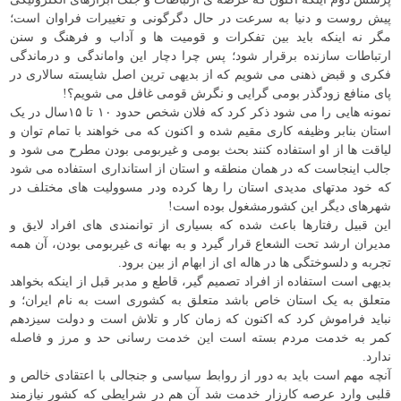
پیش روست و دنیا به سرعت در حال دگرگونی و تغییرات فراوان است؛
مگر نه اینکه باید بین تفکرات و قومیت ها و آداب و فرهنگ و سنن
ارتباطات سازنده برقرار شود؛ پس چرا دچار این واماندگی و درماندگی
فکری و قبض ذهنی می شویم که از بدیهی ترین اصل شایسته سالاری در
پای منافع زودگذر بومی گرایی و نگرش قومی غافل می شویم؟!
نمونه هایی را می شود ذکر کرد که فلان شخص حدود ۱۰ تا ۱۵سال در یک
استان بنابر وظیفه کاری مقیم شده و اکنون که می خواهند با تمام توان و
لیاقت ها از او استفاده کنند بحث بومی و غیربومی بودن مطرح می شود و
جالب اینجاست که در همان منطقه و استان از استانداری استفاده می شود
که خود مدتهای مدیدی استان را رها کرده ودر مسوولیت های مختلف در
شهرهای دیگر این کشورمشغول بوده است!
این قبیل رفتارها باعث شده که بسیاری از توانمندی های افراد لایق و
مدیران ارشد تحت الشعاع قرار گیرد و به بهانه ی غیربومی بودن، آن همه
تجربه و دلسوختگی ها در هاله ای از ابهام از بین برود.
بدیهی است استفاده از افراد تصمیم گیر، قاطع و مدبر قبل از اینکه بخواهد
متعلق به یک استان خاص باشد متعلق به کشوری است به نام ایران؛ و
نباید فراموش کرد که اکنون که زمان کار و تلاش است و دولت سیزدهم
کمر به خدمت مردم بسته است این خدمت رسانی حد و مرز و فاصله
ندارد.
آنچه مهم است باید به دور از روابط سیاسی و جنجالی با اعتقادی خالص و
قلبی وارد عرصه کارزار خدمت شد آن هم در شرایطی که کشور نیازمند