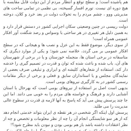
هم پاشیده است؛ و سطح توقع و انتظار مردم از این دولت قابل مقایسه با
هیچ دوره ای نیست. تورم افسار گسیخته، بی نظمی در تمامی ساحت های
مدیریتی ووو ، چشم مردم را به تحولات دولت در بعد خرد و کلان، دوخته
است.
دولت رییسی در چنین وضعیتی سکان اجرایی کشور در دستش قرار دارد و
به همین دلیل هر تغییری در هر ساحتی با وسواس و رصد شگفت آور افکار
عمومی همراه است!
از سوی دیگر، موضوع فقط به این عزل و نصب ها و هیجانی که در سطح
افکار عمومی بر می گردد، خلاصه نمی شود؛ و یکی از موارد دیگری که
متاسفانه در برخی استان ها، منجمله خوزستان و یا در برخی از شهرستان
های آن، باب شده و باعث شده که توان و قدرت در تصمیم گیری را خدشه
دار کند، استفاده از شعارهای کلیشه ای و ابزاری و تبلیغی صرف بعضی از
نمایندگان مجلس و یا استانداران سابق و فعلی و برخی از دیگر مقامات
رسمی کشور در به کارگیری نیروهای بومی است.
بدیهی است اصل بر استفاده از نیروهای بومی است که بهرحال با استان
آشنایی دارند و فرهنگ و خواسته های مردم را به خوبی می دانند. اما این
جا چند پرسش پیش می آید که پاسخ به آنها لازمه ی قدرت در سطوح عالی
مدیریت را می طلبد.
پرسش اول اینکه اگر شخصی در هر نقطه ی ایران بتواند خدمتی انجام دهد
که از هر سو شایستگی انجام آن را چه از نظر معلومات و تخصص و چه از
نظر اعتقادات داشته باشد باز هم بومی بودن و نبودن باید مطرح شود؟!
پرسش دوم اینکه اکنون که عرصه ی ارتباطات و جنگ ابزارهای الکترونیکی