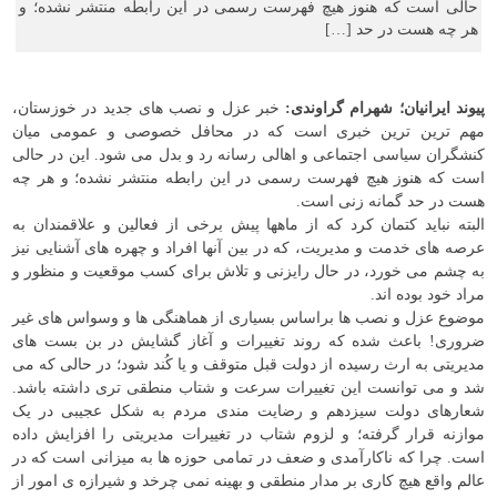
حالی است که هنوز هیچ فهرست رسمی در این رابطه منتشر نشده؛ و
هر چه هست در حد […]
پیوند ایرانیان؛ شهرام گراوندی:
خبر عزل و نصب های جدید در خوزستان،
مهم ترین ترین خبری است که در محافل خصوصی و عمومی میان
کنشگران سیاسی اجتماعی و اهالی رسانه رد و بدل می شود. این در حالی
است که هنوز هیچ فهرست رسمی در این رابطه منتشر نشده؛ و هر چه
هست در حد گمانه زنی است.
البته نباید کتمان کرد که از ماهها پیش برخی از فعالین و علاقمندان به
عرصه های خدمت و مدیریت، که در بین آنها افراد و چهره های آشنایی نیز
به چشم می خورد، در حال رایزنی و تلاش برای کسب موقعیت و منظور و
مراد خود بوده اند.
موضوع عزل و نصب ها براساس بسیاری از هماهنگی ها و وسواس های غیر
ضروری! باعث شده که روند تغییرات و آغاز گشایش در بن بست های
مدیریتی به ارث رسیده از دولت قبل متوقف و یا کُند شود؛ در حالی که می
شد و می توانست این تغییرات سرعت و شتاب منطقی تری داشته باشد.
شعارهای دولت سیزدهم و رضایت مندی مردم به شکل عجیبی در یک
موازنه قرار گرفته؛ و لزوم شتاب در تغییرات مدیریتی را افزایش داده
است. چرا که ناکارآمدی و ضعف در تمامی حوزه ها به میزانی است که در
عالم واقع هیچ کاری بر مدار منطقی و بهینه نمی چرخد و شیرازه ی امور از