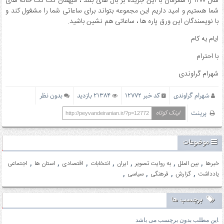
سال ۱۴۰۰ را همزمان با این جریده بر بال های بلند ، میهمان تک تک خانه های
شما هستیم و امید داریم این مجموعه بتواند برای ساعاتی شما را مشغول کند و
با نویسندگان این ورق پاره ها ، ساعاتی هم نشین باشید.
ایام به کام
با احترام
شهرام گراوندی
شهرام گراوندی
کد خبر 12772
21384 بازدید
بدون نظر
پرینت
لینک کوتاه
http://peyvandeiranian.ir/?p=12772
موضوعات
,
,
,
,
,
,
,
خبرها
بین الملل
به روایت تصویر
ایران
انتخابات
اقتصادی
استان ها
اجتماعی
,
,
,
,
یادداشت
گزارش
فرهنگی
سیاسی
برچسب ها
این مطلب بدون برچسب می باشد.