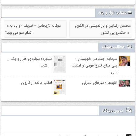
مطلب قبل و بعد
محسن رضایی و بازاندیشی در الگوی
« دوگانه لاریجانی – ظریف ؛ و باد به
حکمروایی کشور »
کدام سو می وزد؟!
مطالب مشابه
سرمایه اجتماعی خوزستان ؛
_ شتابزده درباره ی هزار و یک
پلی میان تنوع قومی و امنیت
شب __
ملی
تابوها ؛ مرزهای نامرئی!
عقب مانده از کاروان!
بدون دیدگاه