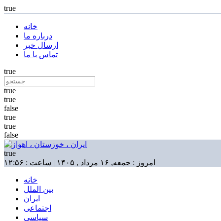
true
خانه
درباره ما
ارسال خبر
تماس با ما
true
true
true
false
true
true
false
true
امروز : جمعه, ۱۶ مرداد , ۱۴۰۵ | ساعت : ۱۲:۵۶
خانه
بین الملل
ایران
اجتماعی
سیاسی