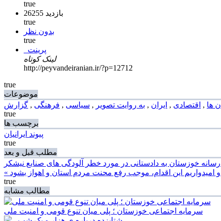
true
26255 بازدید
true
بدون نظر
true
پرینت
لینک کوتاه
http://peyvandeiranian.ir/?p=12712
true
موضوعات
ن ها
,
اقتصادی
,
ایران
,
به روایت تصویر
,
سیاسی
,
فرهنگی
,
گزارش
true
برچسب ها
پیوند ایرانیان
true
مطلب قبل و بعد
 امیدواریم این اقدام، موجب رفع محنت مردم استان و اهواز بشود
true
مطالب مشابه
سرمایه اجتماعی خوزستان ؛ پلی میان تنوع قومی و امنیت ملی