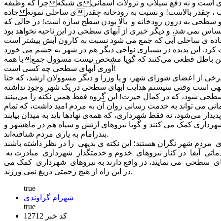
جادهی ساحلی نمونهی بارزی از اشتباه بودن شیوه ی مهندسی شهری است که به آسانی می بینیم سطح جاده ساحلی نسبت به رودخانه کارون ِ خالی از آب ، چقدر بالاست! و نسبت به رودخانه چقدر
 و سطحی به درون رودخانه و بالا بودن سطح سازه است! در حالی که
با همهی این اوصاف، نفع یک عده در این است که تجاهل العارفین کنند و با وجود تصریح قانون در این رابطه، افکار عمومی را به غلط مشغول این باطل قطعی می‌کنند که گویا مشخص نیست مسوول جمع
آوری آبهای سطحی چه کسی است!
برخی از اعضای شورای شهر، و یا وزرا و دیگر مسوولان ارشد، که حتا
بدیهی است وقتی سیستم هدایت آبهای سطحی در یک شهر وجود نداشته
ی می تواند به خدمت رسانی روان آن به مردم امید داشت، که تمام
ی شهرداری کمک می کنند و گویا نیروهای ارتش و سپاه هم در ماهشهر و
بندرامام به یاری مردم شتافته‌اند.
 مردم شهر نگران هستند؛ این نکته ی بدیهی را در نظر داشته باشند
تی آبفا در کنار نیروهای خدوم و خدمتگذار شهرداری مبادرت به
به نیروهای شهرداری کمک میکنند و در شرایط دشوار، مانند همیشه کماکان به خدمت به مردم شهر ادامه میدهند و
در این راه از هیچ زحمتی دریغ نمی ورزند.
true
شهرام گراوندی
true
کد خبر 12712