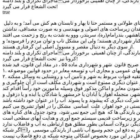
ماجرای تکراری و بلند دامنهی مسوولیت جمع آوری و هدایت آبهای سطحی در اهواز ، بدون شک پس از هر بارندگی، از چنان اهمیتی برخوردار میشود که موضوعی مانند تلفات و آمار جانباختگان کرونا نیز
تحت الشعاع قرار می گیرد!
true
با هر باران، که متاسفانه در خوزستان، در طول سال، خیلی به ندرت با آن مواجهیم و خوزستان این سالها، مانند گذشته نیست که باران های طولانی و مستمر حتا تا بهار و تابستان هم کش می آمد؛ و به دلیل
ل فقدان زیرساخت های اصولی و مهندسی و به صورت مصداقی، نداشتن
کنار شهرداری هستند؛ ولی این مشکل تاب و توان مردم را فرسوده؛ و
از سوی دیگر به دنبال مقصر و مسوول اصلی این گرفتاری هستند.
ماجرای تکراری و بلند دامنهی مسوولیت جمع آوری و هدایت آبهای سطحی در اهواز ، بدون شک پس از هر بارندگی، از چنان اهمیتی برخوردار میشود که موضوعی مانند تلفات و آمار جانباختگان
کرونا نیز تحت الشعاع قرار می گیرد!
و یا هر عنوان دیگری ممنوع است و شهرداری مکلف است از آن جلوگیری و
له اهواز یا آبادان یا خرمشهر یا شادگان یا ایذه و یا دزفول و
ن بارندگی ها که هیچ آبی جمع نمی شود، وجود جدول های کناره های
اگر شبکهی آب و فاضلاب سراسر خوزستان و اهواز ، فرسوده هم نباشد ( که هست ) و مشکلی هم برای دفع فاضلاب شهری نداشت ( که دارد ) ، قادر به دفع این حجم وسیع آب ناشی از بارندگی موسمی را