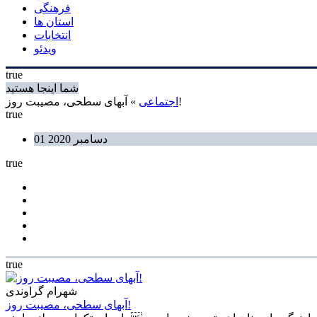
فرهنگی
استان ها
انتخابات
ویدئو
true
شما اینجا هستید
» آبهای سطحی، مصیبت روز!
اجتماعی
true
01 دسامبر 2020
true
true
شهرام گراوندی
آبهای سطحی، مصیبت روز!