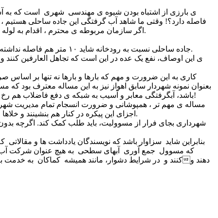
فاصله دارد؟! وقتی ما شاهد آب گرفتگی این جاده ساحلی هستیم ، 
اگر سازمان مربوطه ی محترم ، اقدام به لوله گذاری و یا جدول کشی به شیوه های سنتی می کرد، نیاز به پمپ هم احساس نمی شد، و دیگر خبری از آبهای سطحی در این ناحیه نخواهد بود.
جاده ساحلی نسبت به رودخانه شاید ۱۰ متر هم فاصله نداشته باشد. و با یک جدول ساده ، آبهای سطحی را می توان به رودخانه هدایت کرد. این پدیده در بسیاری نواحی دیگر هم در شهر به چشم می خورد.
کاری به این ضرورت و مهم که بارها و بارها نه تنها بر اساس ص
بعنوان نمونه شهردار سابق اهواز نیز به این مساله معترف بود که
باشد، آبگرفتگی معابر و آسیب به شبکه ی دفع فاضلاب هم رخ می دهد و ممکن است فاضلاب به اصطلاح بای-پس شود و وارد آبهای سطحی شود، که در کمال حیرت! این گروه فقط همین نکته را می‌بینند!
مساله ی مهم تر ، همپوشانی و ضرورت انسجام تمام مدیریت شهر ب
اجزای این پیکره در کنار هم بنشینند و خلاها و کمبودها را پوشش دهند و در یک راستا گام بردارند. یعنی وقتی بحران پدیدار می‌شود، نه فقط شهرداری، که همه‌ی نهادها باید به میدان بیایند.
شهرداری بجای فرار از مسوولیت، باید طلب کمک کند. اگرچه بدون ای
بنابراین شاید سزاوار باشد که نویسندگان یادداشت ها و مقالاتی 
که مسوول جمع آوری آبهای سطحی به هیچ عنوان شرکت آب و 