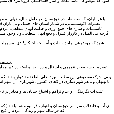
تغییرات اکوسیستمی، در شمار استان های خشک و بی باران قر
تاسیسات و سازه های جمع آوری و هدایت آبهای سطحی، مردم این استان، خاصه در شهرهای مسطح، مانند اهواز، آبادان، خرمشهر، ماهشهر، بندرامام(ره)، سربندر، ووو به شدت به رنج و زحمت می افتند.
اگرچه فی المثل در کارزار کنترل و دفع آبهای سطحی،و با وجود مسو
۲. تنظیف و نگاهداری و تسطیح معابر و انهار عمومی و مجاری آبها و فاضلاب ‌و تنقیه ‌قنوات ‌مربوط ‌به‌ شهر و تأمین آب و روشنایی به وسائل ممکنه.
تبصره ۱- سد معابر عمومی و اشغال پیاده روها و استفاده غی
یعنی درک موضوعی این مطلب نباید علی القاعده دشوار باشد که مسو
یا بهبهان و یا هر شهر دیگری در کجای کشور ، شهرداری آن شهر است و نه شرکت آب و فاضلاب یا آب و برق و یا آب منطقه ای و یا هر شرکت دیگری که پیشوند و یا پسوند آب را در عنوان خود داشته باشد!
علت آب نگرفتگی! و عدم تراکم و اشباع خیابان ها و معابر در 
که هر ساله شهر و زندگی مردم را فلج می کند، نداشت و ندارد. اشکال کار از شبکه ی فاضلاب نیست . یا حداقل در این مورد بخصوص اشکالی متوجه شبکه ی دفع فاضلاب نیست.