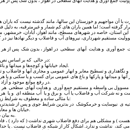
ار گرفته است؛ اما همین باران های کم شمار و غیرمترقبه، به دلی
ولیت مستقیم شهرداری، نیروهای آب و فاضلاب و دیگر نهادها نیز در 
در حالی که بر اساس نص صریح قانون شهر و شهرداری ماده ۵۵ ، در مفاد این قانون، قید شده:
۱. ایجاد خیابانها و کوچه‌ها و میدانها و باغهای عمومی و مجاری آب و توسعه معابر در حدود قوانین موضوعه.
ر مجاز آنها و میدانها و پارکها و باغ های عمومی برای کسب و یا سکنی 
در رفع موانع موجود و آزاد نمودن معابر و اماکن مذکور فوق وسیله مأمورین خود رأساً اقدام کند.
ول بی واسطه و مستقیم جمع آوری و هدایت آبهای سطحی هر شهر، منجم
با مثالی ساده و معطوف به شرایط زیستی در خود اهواز، علت اساسی مشکل را در اهواز تشریح می کنیم:
ناحیه ی نیوسایت و خرمکوشک در بدترین شرایط جوی و پس از شدیدتری
خیابان ها و معابر و زیرساخت قدیمی سیستم جمع آوری و هدایت آبهای سطحی است.
به بیان دیگر، نزولات آسمانی بطور مطلق هیچ ارتباطی به آب و فاضلاب ندارد.