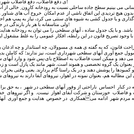
چرا که وظیفهی شبکهی دفع فاضلاب، دفع فاضلاب شهری است و نه دفع سیلاب و نزولات آسمانی!
بدون هیچ تردیدی این اتفاق ناشی از عدم امکان خروج آب های شناور
ولی متاسفانه با هر بار بارندگی در جاده ی ساحلی آبی که جمع می شود نسبت به کارون آبش بیشتر است!
راحت قانون، که به گفته ی همه ی مسوولان، چه استاندار و چه اذعان 
 مسوول جمع آوری آبهای سطحی شهرداری است، نیز ندارند؛ که کاملن 
عنوان یک گروه تخصصی و هموند است. شهر مانند یک پازل است و زمان
ن مطالبه هم، بعنوان نمونه در اهواز، نیروهای آبفا دارند به نیروها
که در کنار احساس ناراحتی از وفور آبهای سطحی در شهر ، به حق برای
فاضلاب خوزستان و شرکت آبفای اهواز نیست. و اگر نیروهای خدما
همکاری در خصوص هدایت و جمع آوری آبهای سطحی می نمایند، در واقع دارند 