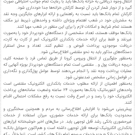
انتقال وجوه دریافتی به خزانه بانک‌ها باید با رعایت تمام جوانب احتیاطی صورت
گیرد و از دوبار شمار کردن آن توسط کارکنان خزانه‌ها جدا خودداری شود.
کارکنان تمام بانک‌ها باید نسبت به راهنمایی و ارائه ابزارهای جایگزین وجه نقد
به مشتریان خود در شعب اهتمام ویژه‌ای داشته و واحدهای ذیربط نیز مکلف
هستند تمام شرایط و امکانات لازم را برای این منظور در شعب مهیا کنند.
بانک‌ها موظف هستند، تعداد مشخصی از دستگاه‌های خودپرداز خود را به‌صورت
غیرنقد و فقط برای ارائه خدمات بانکداری الکترونیک اعم از کارت به کارت،
دریافت موجودی، پرداخت قبوض و… تنظیم کنند. تعداد و محل استقرار
دستگاه‌های مذکور باید به نحو مقتضی اطلاع‌رسانی شود.
به‌منظور جلوگیری از انتقال ویروس کرونا از طریق تماس فرد با صفحه کلید،
دریچه دریافت پول و… مقتضی است تمام دستگاه‌های خودپرداز بویژه آنهایی که
عملیات پرداخت وجه نقد را انجام می‌دهند توسط عوامل پول‌گذاری و نگه‌داری
در فواصل زمانی مشخص ضدعفونی شود.
به‌منظور اطمینان از ارائه مطلوب خدمات بانکداری الکترونیک مقتضی است
واحدهای انفورماتیک بانک‌ها به‌صورت ۲۴ ساعته وضعیت سامانه‌های پرداخت
الکترونیک خود را رصد و در اسرع وقت نسبت به رفع مشکلات احتمالی اقدام
کنند.
پیش‌بینی می‌شود با افزایش اطلاع‌رسانی به مردم و همچنین سختگیری و
محدودیت بانک‌ها برای ارائه خدمات حضوری، میزان استفاده از خدمات
غیرحضوری بانکی رشد قابل توجهی یابد. در سال‌های اخیر خوشبختانه ابزارهای
بانکداری الکترونیک توسعه قابل توجهی داشته است و هم‌اکنون «موبایل بانک»
و «اینترنت بانک» جزو خدمات مرسوم تمام بانک‌های کشور است. تنها خلأیی که