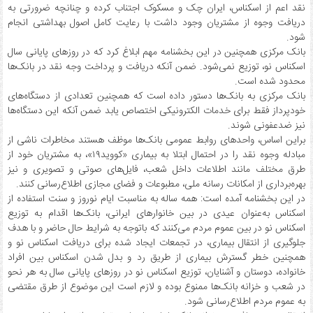
نقد اعم از اسکناس، ایران چک و مسکوک اجتناب کرده و چنانچه ضرورتی به
دریافت وجوه از مشتریان وجود داشت با رعایت کامل اصول بهداشتی انجام
شود.
بانک مرکزی همچنین در این بخشنامه مهم ابلاغ کرد که در روزهای پایانی سال
اسکناس نو، توزیع نمی‌شود. ضمن آنکه دریافت و پرداخت وجه نقد در بانک‌ها
محدود شده است.
بانک مرکزی به بانک‌ها دستور داده است که همچنین تعدادی از دستگاه‌های
خودپرداز فقط برای خدمات الکترونیکی اختصاص یابد ضمن آنکه این دستگاه‌ها
نیز ضدعفونی شوند.
براین اساس، واحدهای روابط عمومی بانک‌ها موظف هستند مخاطرات ناشی از
مبادله وجوه نقد را در احتمال ابتلا به بیماری «کووید۱۹»، به مشتریان خود از
طرق مختلف مانند اطلاعات داخل شعب، فایل‌های صوتی و تصویری و نیز
بهره‌برداری از امکانات رسانه ملی، مطبوعات و فضای مجازی اطلاع‌رسانی کنند.
در این بخشنامه آمده است: همه ساله به مناسبت ایام نوروز و سنت استفاده از
اسکناس به‌عنوان عیدی در بین خانوارهای ایرانی، بانک‌ها اقدام به توزیع
اسکناس نو در بین عموم مردم می‌کنند که باتوجه به شرایط حال حاضر و با هدف
جلوگیری از انتقال بیماری، در تجمعات ایجاد شده برای دریافت اسکناس نو و
همچنین خطر گسترش بیماری از طریق رد و بدل شدن اسکناس بین افراد
خانواده، دوستان و آشنایان، توزیع اسکناس نو در روزهای پایانی سال به هر نحو
در شعب و خزانه بانک‌ها ممنوع بوده و لازم است این موضوع از طرق مقتضی
به عموم مردم اطلاع‌رسانی شود.