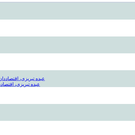
عبده تبریزی، اقتصادد