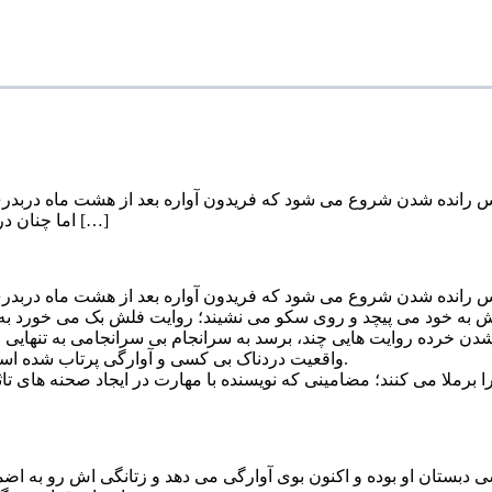
ا پس رانده شدن شروع می شود که فریدون آواره بعد از هشت ماه دربدری
اما چنان در حیاط را به صورتش می کوبد که از درد غضروف دماغش به خود می […]
ا پس رانده شدن شروع می شود که فریدون آواره بعد از هشت ماه دربدری
 به خود می پیچد و روی سکو می نشیند؛ روایت فلش بک می خورد به ه
 شدن خرده روایت هایی چند، برسد به سرانجام بی سرانجامی به تنهایی
واقعیت دردناک بی کسی و آوارگی پرتاب شده است که در بازی در پیش گرفته اش ،راهی جز پنهان کردن خود نمی یابد.
برملا می کنند؛ مضامینی که نویسنده با مهارت در ایجاد صحنه های تاث
دبستان او بوده و اکنون بوی آوارگی می دهد و زتانگی اش رو به اض