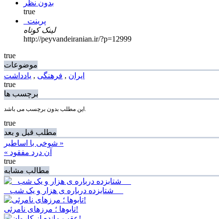
بدون نظر
true
پرینت
لینک کوتاه
http://peyvandeiranian.ir/?p=12999
true
موضوعات
ایران
,
فرهنگی
,
یادداشت
true
برچسب ها
این مطلب بدون برچسب می باشد.
true
مطلب قبل و بعد
شوخی با اساطیر »
« آن درد مفقود
true
مطالب مشابه
_ شتابزده درباره ی هزار و یک شب __
تابوها ؛ مرزهای نامرئی!