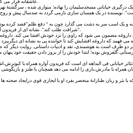
عاشقانه قرار می گیرد اما این رابطه مجو می شود چون زیر ضربۀ آوارگی دو سویه است.
دی، مرگ بس غریبانۀ داوود است که به سال ۵۹ بعد ازیک درگیری خیابانی مسجدسلیمان را نهاده؛ 
”. نویسنده در یک همسان سازی بازمی گردد به صدسال پیش و روح پل
اضه و یک اسب سر به دشت می گذارد چون به “ دفع ظلم”قصد کرده بود تا 
شرافت طلب کند”. نشانه ای از فریدون آواره نیز رندانه واگو می شود که” آرزو بر هیچکس حتا من غیب نیست”.
 داروغه مضمون می شود که راوی را نزد خودش افشا می کند. داروغه 
 می فهمد که داروغه افشایش کند تا خواننده پی به نشانه ای دیگرببرد 
ط هر دو طرف است به هوشمندی، نقد و ادبیات داستانی. روایت دیگر ک
ستانی گلفروش بوده؛ ابتدا خودش را از بروز دادن حقیقت خود پنهان م
ئاتر خیابانی فی البداهه ای است که فریدون آواره همراه با کبوترش،ا
ان همراه با مادرش،بازی را ادامه می دهد همچنان با طنز و بازیگوشی 