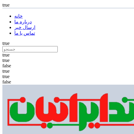
true
خانه
درباره ما
ارسال خبر
تماس با ما
true
true
true
false
true
true
false