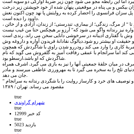
متواری شده ، سرگشتۀ تهران بیکس و بی پناه در موقعیتی پنهان شده از خود خویشتن زیر درخت
 سزان فرانسوی را احضار کرده به روایتش پا نهد چون اکنون نعش
داوود را دیده است.
“ از مرگ، زندگی؛ از بیماری، تندرستی؛ از زندان، آزادی و از خائن ،
وش با گفتاری ادیبانه در سرخوشی دانایی سخن می راند. رندی است
و حقیقت او بیشتر رو شود.دیالوگ نقادانۀ فریدون آواره و داروغه وش
ه ضربۀ کاری را وارد می کند رودررو شدن راوی با شاگردش که همچون
ی کند اما سرانجام با عمقی رفاقت آمیز به گلفروش می گوید که نام
شاگردش که او باشد،ارسطو بود.
شرف در میان حلقۀ جمعیتی آنها را نیز به بازی می گیرد. اشرف همراه
دنیای تلخ را به سخره می گیرد تا به مهرورزی عاطفی میرسند و مادر
جان می دهد.
” یادداشتهای یک لاابالی” نمونه اثر داستانی یارعلی پورمقدم است که با نثر و زبان طنازانۀ منحصر بفرد او با ایجازی قوی درایجاد صحنه ها و توصیف های خرد و کارساز روایت را با شگردی رندانه به سرانجام
مقصود می رساند. تهران / ۱۳۸۹
true
شهرام گراوندی
true
کد خبر 12999
true
5023 بازدید
true