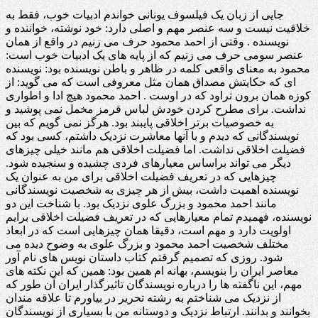
جایی از زبان یک فیلسوف یونانی خواندم ادبیات خوب، فقط به
خلاقیت نیست و سه عنصر مهم و اصلی دارد: خود نوشته، خواننده و
نویسنده . وقتی از احمد محمود حرف می زنیم در واقع از همان
عنصر سومی حرف می زنیم که از پایه های یک ادبیات خوب است:
محمود به معنای واقعی کلمه در ظاهر و باطن نویسنده بود: نویسنده
ای که حکایتش مصداق همان مثل معروفی است که می گوید: از
کوزه همان برون تراود که در اوست . احمد محمود هیچ ادا و اطواری
نداشت. برای مطرح کردن خودش لباس قرمز مخمل نمی پوشید و
به خصوصیات برتر اخلاقی پایبند بود. هرگز نمی گویم که بین
نویسندگانی که دیدم و با آنها معاشرت نزدیک داشتم، کسی بود که
فضیلت اخلاقی نداشت. اما فضیلت اخلاقی هم مانند خیلی چیزهای
دیگر می تواند براساس معیارهای فردی چشیده و سنجیده شود.
چیزهایی که در تعریف فضیلت اخلاقی برای من به عنوان یک
نویسنده اهمیت داشت، بیش از هر چیزی به شخصیت نویسندگانی
مانند احمد محمود و بزرگ علوی نزدیک بود. با شناخت این دو
نویسنده، فهمیدم تمام معیارهایی که در تعریف فضیلت اخلاقی برایم
اولویت دارد و مهم است، دقیقا همان چیزهایی است که در ابعاد
مختلف شخصیت احمد محمود و بزرگ علوی به وضوح دیده می
شود. روزی که تصمیم گرفتم کتاب داستان نویس های نام آور
معاصر ایران را بنویسم، بهانه ام همین بود: همین که این نکته های
مهم، این ناگفته ها را درباره نویسندگان تاثیرگذار ایران آن طور که
از نزدیک می شناختم به رشته تحریر در بیاورم تا علاقه مندان
بخوانند و بدانند. ارتباط نزدیک و دوستانه من با بسیاری از نویسندگان