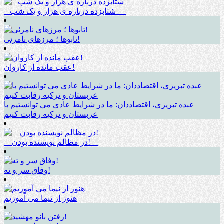
_ شتابزده درباره ی هزار و یک شب __
تابوها ؛ مرزهای نامرئی!
عقب مانده از کاروان!
عبده تبریزی، اقتصاددان: ما در شرایط عادی می توانستیم با
عربستان و ترکیه رقابت کنیم
__در مظالم نویسنده بودن!__
وفاق سر و ته!
هنوز از نیما می آموزیم