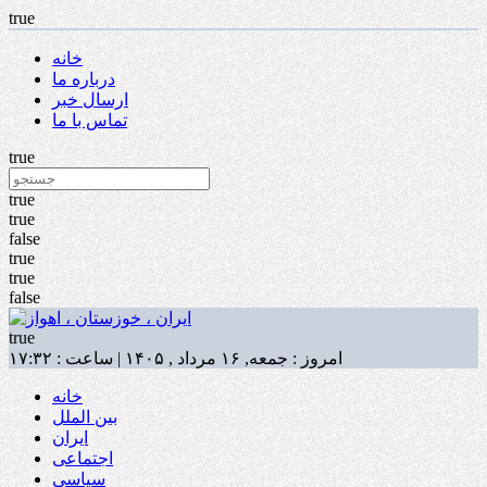
true
خانه
درباره ما
ارسال خبر
تماس با ما
true
true
true
false
true
true
false
true
امروز : جمعه, ۱۶ مرداد , ۱۴۰۵ | ساعت : ۱۷:۳۲
خانه
بین الملل
ایران
اجتماعی
سیاسی