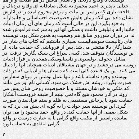
جدایی ناپذیرند. احمد محمود به شکل صادقانه ای وقایع دردناک و
فاجعه باری که بر سر این ملت و مردم محروم آمده را در آثارش
نشان داده؛ بی آنکه رمان هایش خصوصیت احساساتی و جانبدارانه
به خود بگیرد. این در حالی است که رمان های آن زمان ادبیات
جانبدارانه و تبلیغی داشت و همگی آنها نیز به سرعت فراموش شده
اند. در دوران شوروی سابق هم وضعیت به همین شکل بود، نویسنده
های رئالیست سوسیالیست بسیاری داشتیم که کتاب های شان در
شمارگان بالا منتشر می شد. پس از فروپاشی که حمایت مادی از
این نویسندگان متوقف شد، کسی سراغ این سبک نگارش نرفت. در
مقابل چخوف، تولستوی و داستایوسکی همچنان بر فراز ادبیات
روسیه می درخشند و در جهان مشتاقان ادبیات همچنان آنها را دنبال
می کنند. این یک قاعده کلی است که داستان ها و ادبیاتی که در ذات
نویسنده وجود نداشته باشد و تنها عمل نوشتن بر مبنای سفارش
صورت بگیرد، ریشه اش خشک می شود. کسانی نام آور می مانند
که متکی به خودشان هستند و با خصوصیت روحی شان پیش می
روند در آثار محمود هیچ گاه نمی بینیم از طبقه فرودست آشکارا
حمایت شود یا پرخاش مستقیمی به ظلم و ستم فرادستان صورت
گیرد. این نویسنده سیر حوادث را به گونه ای پیش می برد که به
شکل ضمنی از آنها حمایت کند. در واقع احمد محمود را می توان
نماینده راستین از مکتب واقع گرایی یا به عبارت درست تر واقع
گرایی انتقادی به حساب آورد.
۲