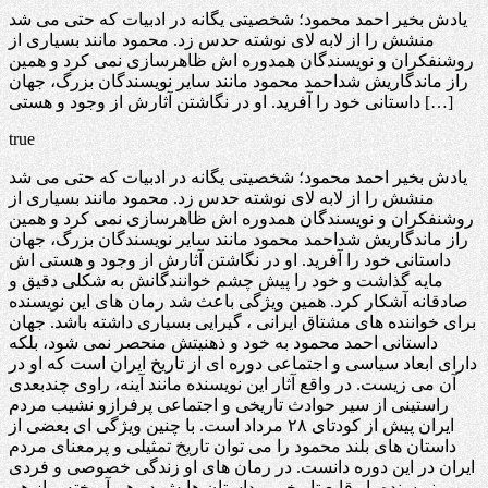
یادش بخیر احمد محمود؛ شخصیتی یگانه در ادبیات که حتی می شد
منشش را از لابه لای نوشته حدس زد. محمود مانند بسیاری از
روشنفکران و نویسندگان همدوره اش ظاهرسازی نمی کرد و همین
راز ماندگاریش شداحمد محمود مانند سایر نویسندگان بزرگ، جهان
داستانی خود را آفرید. او در نگاشتن آثارش از وجود و هستی […]
true
یادش بخیر احمد محمود؛ شخصیتی یگانه در ادبیات که حتی می شد
منشش را از لابه لای نوشته حدس زد. محمود مانند بسیاری از
روشنفکران و نویسندگان همدوره اش ظاهرسازی نمی کرد و همین
راز ماندگاریش شداحمد محمود مانند سایر نویسندگان بزرگ، جهان
داستانی خود را آفرید. او در نگاشتن آثارش از وجود و هستی اش
مایه گذاشت و خود را پیش چشم خوانندگانش به شکلی دقیق و
صادقانه آشکار کرد. همین ویژگی باعث شد رمان های این نویسنده
برای خواننده های مشتاق ایرانی ، گیرایی بسیاری داشته باشد. جهان
داستانی احمد محمود به خود و ذهنیتش منحصر نمی شود، بلکه
دارای ابعاد سیاسی و اجتماعی دوره ای از تاریخ ایران است که او در
آن می زیست. در واقع آثار این نویسنده مانند آینه، راوی چندبعدی
راستینی از سیر حوادث تاریخی و اجتماعی پرفرازو نشیب مردم
ایران پیش از کودتای ۲۸ مرداد است. با چنین ویژگی ای بعضی از
داستان های بلند محمود را می توان تاریخ تمثیلی و پرمعنای مردم
ایران در این دوره دانست. در رمان های او زندگی خصوصی و فردی
نویسنده با وقایع تاریخی و داستان هایش در هم آمیخته و از هم