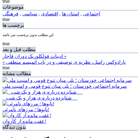
true
موضوعات
اجتماعی
,
استان ها
,
اقتصادی
,
سیاسی
,
فرهنگی
true
برچسب ها
این مطلب بدون برچسب می باشد.
true
مطلب قبل و بعد
ادبیات فولکلوریک دوران قاجار »
« پارادوکس راسل، نظریه ی توصیفی و در باب اتمیسم منطقی
true
مطالب مشابه
سرمایه اجتماعی خوزستان ؛ پلی میان تنوع قومی و امنیت ملی
_ شتابزده درباره ی هزار و یک شب __
تابوها ؛ مرزهای نامرئی!
عقب مانده از کاروان!
بدون دیدگاه