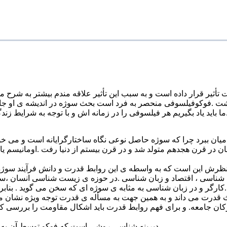
یر قرار داده است و به سبب این تأثیر علاقه مندم بیشتر به شرح مب
ت .فوکوفیلسوفی منحصر به فرد است بحث سوژه در اندیشه ی او جایگا
ان ببرد چرا که سوژه حاصل نوعی نگاه ساختارگرایانه است و می خواه
نسان در قرن هجدهم متولد شد و در قرن بیستم از دنیا رفت .اومانیسم ی
نظرش این است که به واسطه ی این روابط قدرت و دانش فرآیند سوژه 
شناسی ، اقتصاد و زبان شناسی .در حوزه ی زیست شناسی انسان ،سوژ
کارگر و در زبان شناسی به مثابه ی سوژه ای که سخن می گوید . بنابراین انسان موجودی ست که زنده است ، کار می کند و سخن می گوید.
بحث قدرت می داند و به همین جهت به مسأله ی قدرت توجه ویژه نشان 
ارکان جامعه. و برای فهم روابط قدرت باید اشکال مقاومت را بررسی ک
دیرینه شناسی روشی است که فوکو توسط آن به گفتمان می پردازد و از ناپیوستگی دورانی می گوید که از هم متمایزند .