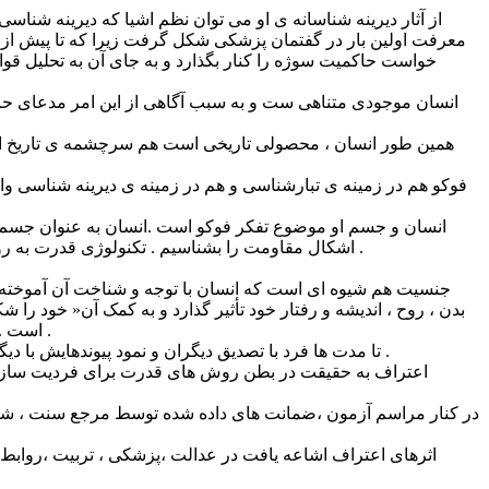
از آثار دیرینه شناسانه ی او می توان نظم اشیا که دیرینه شناس
معرفت اولین بار در گفتمان پزشکی شکل گرفت زیرا که تا پیش از 
خواست حاکمیت سوژه را کنار بگذارد و به جای آن به تحلیل قوا
انسان موجودی متناهی ست و به سبب آگاهی از این امر مدعای حاک
همین طور انسان ، محصولی تاریخی است هم سرچشمه ی تاریخ است 
فوکو هم در زمینه ی تبارشناسی و هم در زمینه ی دیرینه شناسی و
انسان و جسم او موضوع تفکر فوکو است .انسان به عنوان جسم مو
اشکال مقاومت را بشناسیم . تکنولوژی قدرت به روش های گوناگون عمل می کند یکی از روش های آن تکنولوژی انضباطی است که سبب مهار انسان و به نظم در آمدن او در جامعه می شود .
جنسیت هم شیوه ای است که انسان با توجه و شناخت آن آموخته ک
بدن ، روح ، اندیشه و رفتار خود تأثیر گذارد و به کمک آن« خود را
است . اعتراف به منزله ی تضمین جایگاه ،هویت و ارزشی که دیگری به فرد می داد گذر کرد به اعتراف به منزله ی اقرار فرد به اعمال یا افکارش .
تا مدت ها فرد با تصدیق دیگران و نمود پیوندهایش با دیگری شامل خانواده ، تابعیت ،حمایت اعتبار می یافت اما بعدها با گفتمان حقیقتی اعتبار یافت که قادر یا مجبور به ادای آن در مورد خودش بود .
اعتراف به حقیقت در بطن روش های قدرت برای فردیت سازی جا گ
در کنار مراسم آزمون ،ضمانت های داده شده توسط مرجع سنت ، شهام
اثرهای اعتراف اشاعه یافت در عدالت ،پزشکی ، تربیت ،روابط خ