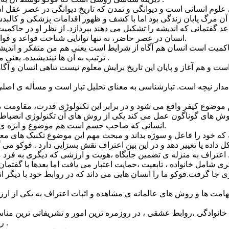
ی علوم انسانی است و دیوانگی و تمدن که تاریخ دیوانگی در عصر عقل ا
آن مرگ پایان زندگی بود اما با کشف و ظهور اقدامات پزشکی و کالبد
عد گفتمانی که اندیشه را تشکیل می دهند بپردازد. از نظر او در حاک
انسان در عصر حاضر، نه تنها توانایی شناخت قواعد و قوانین جهان را دراد بلکه این قوانین توسط خود او بر جهان حاکم شده اند.
میت است انسان هم آگاه از شرایط است یعنی هم من متفکر و اندیشند
ترتیب به آن ها نیندیشیده. یعنی موجودی دوگانه است که این دوگانگی ،خود محصول عصر حاضر است .
و هم آغاز و پایان این تاریخ برایش معلوم نیست تناهی انسان و آگ
امدار نیچه است. تبارشناسی به معنای تحلیل تبار است و مسأله ی اص
ضوع کیفر واقع می شود و در برابر این تکنولوژی قدرت، مقاومت می ک
انسانی که صاحب جسم است هم موضوع و ابژه ی قدرت است و هم در عین حال صاحب فکر است و فاعل شناساست.
ه خود را فاعل و سوژه بداند و مبحث مهم این موضوع تکنیک های معط
 شکل داده یا تغییر دهد و در این بین اعتراف نقش بسزایی دارد . فوک
رفت.فوکو ما را انسان هایی می داند که در روابط خود با دیگر انسان
ت ها و روش های عالمانه ی مشاهده و اثبات اعتراف به یکی از ارزش
انوادگی ،روابط عشقی ، در روزمره ترین امور و تشریفاتی ترین مناسک 
رؤیای مان ، کودکی مان ، بیماری ها و بدبختی هایمان اعتراف می کنیم .