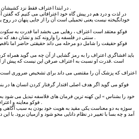
در ابتدا اعتراف فقط نزد کشیشان صورت می گرفت اما در عصر حاضر ما به والدین مان ، پزشک مان و به کسانی که دوست داریم به طور علنی و خصوصی اعتراف می کنیم .
در لذت و درد هم در پیش گاه خود اعترافاتی می کنیم که گفتن آ
خودانگیخته نیست یعنی تحمیلی است آن را از جایی پنهان در روح ی
فوکو معتقد است اعتراف ، رهایی می بخشد اما قدرت به سکوت وا 
سنتی در فلسفه را وارونه کند و نشان دهد که نه حقیقت ماهیتن آزاد است نه خطا ماهیتن برده ؛ بلکه مناسبات قدرت به تمامی تولید حقیقت را دربر گرفته است و اعتراف مصداق آن است .
فوکو حقیقت را شامل دو مرحله می داند حقیقتی حاضر اما ناقص 
باید افشاگری اعتراف را به رمز گشایی از آن چه می گوید همراه
است .قدرت او نسبت به اعتراف صرفن این نیست که پیش از انجا
اعتراف که پزشک آن را مقتضی می داند برای تشخیص ضروری است و 
فوکو می گوید اگر هدف اصلی اقتدار گرفتار کردن انسان ها در بن
فوکو معاینه و اعتراف فن آوری های اصلی علوم سوژه ساز هستند و انسان را در روابط قدرت و دانش به عنوان ابژه ی قدرت و سوژه ی دانش معرفی می کنند .
سوژه به دو معناست یکی مقید به هویت خود بودن به سبب آگاهی و 
آمد و چه بسا با تغییر در نظام دانایی محو شود و ازمیان برود. با 