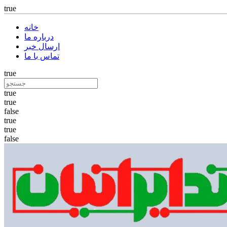
true
خانه
درباره ما
ارسال خبر
تماس با ما
true
true
true
false
true
true
false