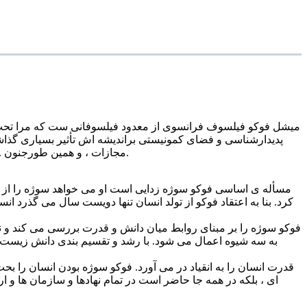
میشل فوکو فیلسوف فرانسوی از معدود فیلسوفانی ست که مرا تحت تأث
پدیدارشناسی و فضای کمونیستی براندیشه اش تأثیر بسیاری گذاش
مجازات ، و همین طورجنون .ما باید یاد بگیریم هر فیلسوفی را در زمانه اش و با توجه به شرایط زندگی اش بخوانیم باید ببینیم دغدغه و مسأله ی اصلی فیلسوف چه است.
مسأله ی اساسی فوکو سوژه زدایی است او می خواهد سوژه را از می
کرد. بنا به اعتقاد فوکو از تولد انسان تنها دویست سال می گذرد ا
فوکو سوژه را بر مبنای روابط میان دانش و قدرت بررسی می کند و 
به سه شیوه اعمال می شود. با رشد و تقسیم بندی دانش زیست 
قدرت انسان را به انقیاد در می آورد. فوکو سوژه بودن انسان را 
ای ، بلکه در همه جا حاضر است در تمام نهادها و سازمان ها و 