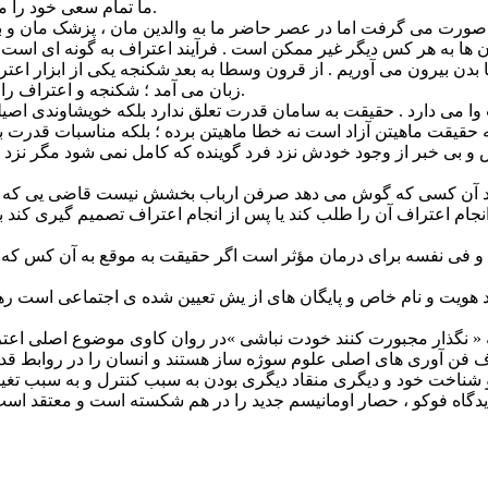
ما تمام سعی خود را می کنیم تا آن چه که گفتنش بیش از همه دشوار است را بر زبان آوریم.
ن ها به هر کس دیگر غیر ممکن است . فرآیند اعتراف به گونه ای است 
ا بدن بیرون می آوریم . از قرون وسطا به بعد شکنجه یکی از ابزار اع
زبان می آمد ؛ شکنجه و اعتراف را دوقلوهای سیاه می نامند . بدین ترتیب انسان ، حیوات اعتراف گر شد.
می دارد . حقیقت به سامان قدرت تعلق ندارد بلکه خویشاوندی اصیلی ب
و بی خبر از وجود خودش نزد فرد گوینده که کامل نمی شود مگر نزد 
 کرد آن کسی که گوش می دهد صرفن ارباب بخشش نیست قاضی یی که مح
م اعتراف آن را طلب کند یا پس از انجام اعتراف تصمیم گیری کند بل
فی نفسه برای درمان مؤثر است اگر حقیقت به موقع به آن کس که 
د هویت و نام خاص و پایگان های از یش تعیین شده ی اجتماعی است رهای
شناخت خود و دیگری منقاد دیگری بودن به سبب کنترل و به سبب تغییر
این دیدگاه فوکو ، حصار اومانیسم جدید را در هم شکسته است و معتقد اس