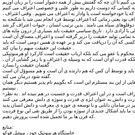
که یا خودخواسته است یا وادار به اعتراف می شویم . وقتی اعتراف ،
تراف بود یعنی زمانی که اعتراف توسط فرد انجام نمی شد با شکنجه به
ا آزادی دارد . تاریخ سیاسی حقیقت باید بسیاری از درون مایه های
کسی که آن را دریافت می کند و بر عهده ی همین دومی است که باید
حقیقت این حقیقت مبهم را بیان کند .
کوم یا عفو می کند بلکه ارباب حقیقت است کارکرد او هرمنوتیکی
که قدرت او آن است که به وسیله ی اعتراف و با رمز گشایی از آن ،
گفتمان حقیقت را بسازد .
باید و توسط آن کس که هم دارنده ی آن است و هم مسوؤل آن است
گفته شود درمان می کند.
ی از این بند مستلزم این است که بگوییم نام پذیر هستیم دیگر همان
نیستیم .
«خود را بشناس » این کهنه ترین فرمان های فلاسفه تبدیل می شود به « نگذار مجبورت کنند خودت نباشی »در روان کاوی موضوع اصلی اعتراف است و در این اعتراف قدرت و جنسیت در هم تنیده اند . به نظر
 در سامان دانایی و با توسعه ی حوزه ی معرفت و دانش انسان پدید
ت ما باید اشکال جدیدی از سوژه بودن را از طریق نفی این نوع فردیت
که قرن ها بر ما تحمیل شده است پرورش دهیم.
منابع:
خاستگاه هرمنوتیک خود ، میشل فوکو