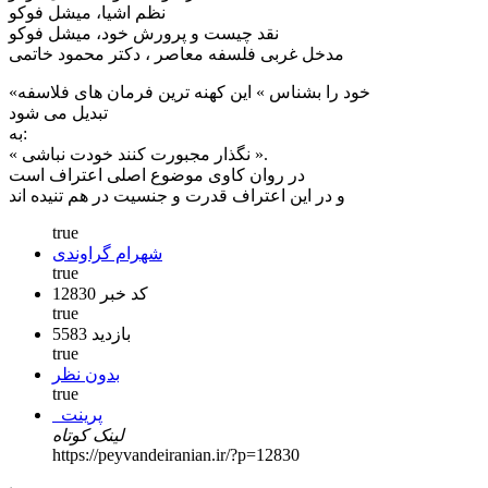
نظم اشیا، میشل فوکو
نقد چیست و پرورش خود، میشل فوکو
مدخل غربی فلسفه معاصر ، دکتر محمود خاتمی
«خود را بشناس » این کهنه ترین فرمان های فلاسفه
تبدیل می شود
به:
« نگذار مجبورت کنند خودت نباشی ».
در روان کاوی موضوع اصلی اعتراف است
و در این اعتراف قدرت و جنسیت در هم تنیده اند
true
شهرام گراوندی
true
کد خبر 12830
true
5583 بازدید
true
بدون نظر
true
پرینت
لینک کوتاه
https://peyvandeiranian.ir/?p=12830