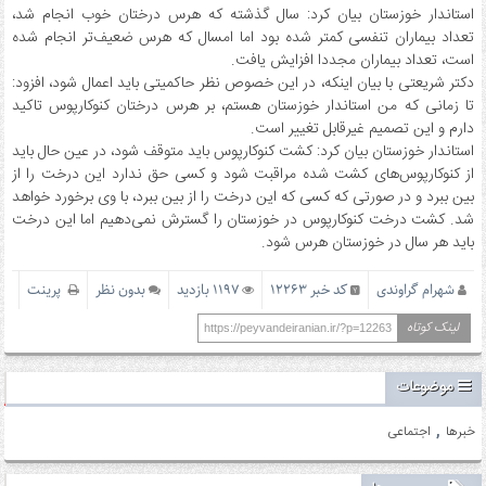
استاندار خوزستان بیان کرد: سال گذشته که هرس درختان خوب انجام شد،
تعداد بیماران تنفسی کمتر شده بود اما امسال که هرس ضعیف‌تر انجام شده
است، تعداد بیماران مجددا افزایش یافت.
دکتر شریعتی با بیان اینکه، در این خصوص نظر حاکمیتی باید اعمال شود، افزود:
تا زمانی که من استاندار خوزستان هستم، بر هرس درختان کنوکارپوس تاکید
دارم و این تصمیم غیرقابل تغییر است.
استاندار خوزستان بیان کرد: کشت کنوکارپوس باید متوقف شود، در عین حال باید
از کنوکارپوس‌های کشت شده مراقبت شود و کسی حق ندارد این درخت را از
بین ببرد و در صورتی که کسی که این درخت را از بین ببرد، با وی برخورد خواهد
شد. کشت درخت کنوکارپوس در خوزستان را گسترش نمی‌دهیم اما این درخت
باید هر سال در خوزستان هرس شود.
شهرام گراوندی
کد خبر 12263
1197 بازدید
بدون نظر
پرینت
لینک کوتاه
https://peyvandeiranian.ir/?p=12263
موضوعات
,
خبرها
اجتماعی