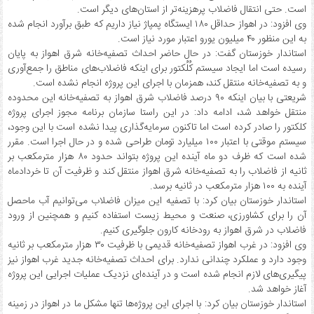
است. حتی انتقال فاضلاب پرهزینه‌تر از استان‌های دیگر است.
وی افزود: در اهواز حداقل ۱۸۰ ایستگاه پمپاژ نیاز داریم که طبق برآورد انجام شده
به این منظور ۴۰ میلیون یورو اعتبار مورد نیاز است.
استاندار خوزستان گفت: در حال حاضر احداث تصفیه‌خانه شرق اهواز به پایان
رسیده است اما ایجاد سیستم کُلُکتور برای اینکه فاضلاب‌های مناطق را جمع‌آوری
و به تصفیه‌خانه منتقل کند، همزمان با اجرای این پروژه انجام نشده است.
شریعتی با بیان اینکه ۹۰ درصد فاضلاب شرق اهواز به تصفیه‌خانه این محدوده
منتقل خواهد شد، ادامه داد: در این راستا سازمان برنامه مجوز اجرای پروژه
کلکتور را صادر کرده است اما تاکنون سرمایه‌گذاری پیدا نشده است با این وجود،
سیستم موقتی با اعتبار ۱۰۰ میلیارد تومان طراحی شده و در حال اجرا است. مقرر
شده است که ظرف دو ماه آینده این پروژه بتواند حدود ۸۰ هزار مترمکعب بر
ثانیه از فاضلاب را به تصفیه‌خانه شرق اهواز منتقل کند و ظرفیت آن تا خردادماه
آینده به ۱۰۰ هزار مترمکعب در ثانیه برسد.
استاندار خوزستان بیان کرد: با تصفیه این میزان فاضلاب می‌توانیم آب ماحصل
آن را برای کشاورزی، صنعت و محیط زیست استفاده کنیم و همچنین از ورود
فاضلاب در شرق اهواز به رودخانه کارون جلوگیری کنیم.
وی افزود: در غرب اهواز تصفیه‌خانه‌ قدیمی با ظرفیت ۳۰ هزار مترمکعب بر ثانیه
وجود دارد و عملکرد چندانی ندارد. برای احداث تصفیه‌خانه جدید غرب اهواز نیز
پیگیری‌های لازم انجام شده است و در آینده‌ای نزدیک عملیات اجرایی این پروژه
آغاز خواهد شد.
استاندار خوزستان بیان کرد: با اجرای این پروژه‌ها تنها مشکل ما در اهواز در زمینه