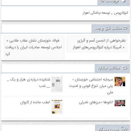
برچسب ها
,
کنوکارپوس
توسعه نیافتگی اهواز
مطلب قبل و بعد
نظرخواهی از انجمن آسم و آلرژی
« فولاد خوزستان نشان عقاب طلایی
آمریکا درباره کنوکارپوس‌های اهواز »
اجلاس توسعه صادرات ایران را دریافت
کرد
مطالب مشابه
سرمایه اجتماعی خوزستان ؛
_ شتابزده درباره ی هزار و یک
پلی میان تنوع قومی و امنیت
شب __
ملی
تابوها ؛ مرزهای نامرئی!
عقب مانده از کاروان!
بدون دیدگاه