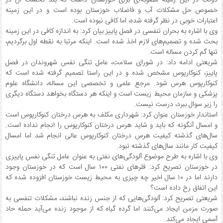
دولت در این زمینه مصوبه‌ای برای خوزستان داشت که بند نخست آن در
خصوص حل مشکلات آب و فاضلاب خوزستان بوده است و در این زمینه
اعتبارات خوبی در نظر گرفته شده، اما کافی نبوده است.
وی با اشاره به بحران تنفسی در فصل پاییز بیان کرد: به اندازه کافی در این زمینه
بحث شده و تصمیم‌های لازم اخذ شده است. اینکه مرتبا به نقطه اول برگردیم،
تنها گم کردن مساله است.
شریعتی ادامه داد: در شورای سلامت، عامل تنگی نفس شهروندان در فصل
پاییز، کنوکارپوس مشخص شده و در این راستا تصمیم گرفته شده است که
کنوکارپوس هرس شود. مرجع علمی و تخصصی این مساله، دانشگاه علوم
پزشکی و سازمان محیط زیست است و اینکه هر دستگاه بخواهد دستگاه دیگری
را زیر سوال ببرد، درست نیست.
استاندار خوزستان عنوان کرد: شهرداری مکلف به هرس درختان کنوکارپوس است
و امسال آنگونه که باید و شاید هرس درختان کنوکارپوس را انجام نداده است.
سال‌های گذشته کیفیت هرس درختان کنوکارپوس عالی انجام شد اما امسال
کیفیت کار مانند سال‌های گذشته نبود.
وی با اشاره به طرح موضوع آلودگی‌های نفتی به عنوان عامل تنگی نفس پاییزی
در خوزستان تصریح کرد: فلرهای نفتی ۱۰۰ سال است که در خوزستان وجود
دارند اما در ۱۰ سال اخیر چه چیزی به محیط زیست خوزستان افزوده شده که
این اتفاق رخ داده است؟
شریعتی تصریح کرد: آلودگی‌هایی که از جنس زنده نباشند، مشکلات تنفسی به
صورت مزمن ایجاد می‌کنند اما گرده گیاه که از موجود زنده می‌آید حمله حاد
آسمی ایجاد می‌کند.