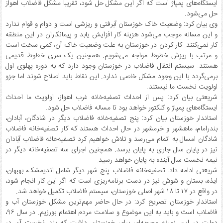
ایستگاه‌های پمپاژ است که اگر این مشکل حل شود، تقریبا مشکل فاضلاب اهواز
حل می‌شود.
وی بیان کرد: وضعیت خاک خوزستان آبرفتی و ریزشی است و دوام و قوام ندارد
و این مساله موجب می‌شود هزینه کار افزایش یابد و پیمانکاران در این منطقه
کار نمی‌کنند. کار کردن در خوزستان به علت وضعیت خاک آن، کمی سخت است
و مرتب با ریزش خطوط مواجه می‌شویم. همچنین یک سری خطوط قدیمی
هستند. سیستم انتقال فاضلاب در خوزستان وجود دارد که به دوره پهلوی اول
برمی‌گردد با این وجود مشکل خاصی ندارد. این نقاط باید اصلاح شوند اما جزو
اولویت نخست ما نیستند.
شریعتی بیان کرد: پس از احداث تصفیه‌خانه غرب اهواز، اولویت ما احداث
ایستگاه‌های پمپاژ و کلکتور خواهد بود تا مساله فاضلاب حل شود.
استاندار خوزستان بیان کرد: پنج تصفیه‌خانه فاضلاب دیگر در شادگان، آبادان،
بندرامام، ماهشهر و خرمشهر در حال احداث هستند که کار تصفیه‌خانه فاضلاب
شادگان امسال به اتمام می‌رسد و تلاش خواهیم کرد تصفیه‌خانه فاضلاب آبادان
نیز در پایان سال جاری به پایان برسد. همچنین اجرای سه تصفیه‌خانه دیگر در
نیمه نخست سال آینده به پایان خواهد رسید.
شریعتی ادامه داد: تصفیه‌خانه فاضلاب پنج شهر دیگر شامل اندیمشک، بهبهان،
ایذه، بستان و شوش نیز در دست برنامه‌ریزی است که اگر این کار انجام شود،
در واقع در ۱۷ تا ۱۸ شهر اصلی خوزستان، سیستم فاضلاب تکمیل خواهد شد.
استاندار خوزستان تصریح کرد: در حال حاضر مهم‌ترین مشکل خوزستان آب و
فاضلاب است و باید به این موضوع و سلامت مردم اهتمام بورزیم. در سال ۹۶،