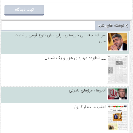
نوشته های تازه
سرمایه اجتماعی خوزستان ؛ پلی میان تنوع قومی و امنیت
ملی
_ شتابزده درباره ی هزار و یک شب __
تابوها ؛ مرزهای نامرئی!
عقب مانده از کاروان!