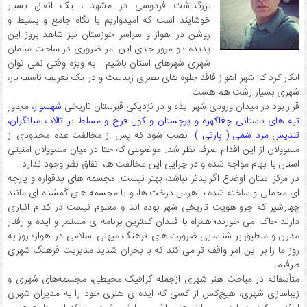
بزرگداشت فردوسی در مشهد ، یک اتفاق بسیار
خوشایند است که امیدواریم با نگاه جامع و بسیط و
روشن در اهواز و سراسر خوزستان نیز شاهد بروز این
پدیده ؛ و مرور جدی این امر ضروری در ساحت مبلمان
شهری شهرهای استان باشیم. به ویژه وقتی نمی توان
انکار کرد که شهر اهواز فاقد جلوه های بصری زیباست و در یک تعریف تاسف بار،
شهری بسیار زشت هم هست.
قرار بود در میدان ورودی شهر ایذه و در نزدیکی قبرستان تاریخی
شهسوار
، مجاور
تپه های باستانی چغاکهره و پرچستان و کول فرح و مسلط بر تالاب میانگران،
تندیس مرد شمی ( پارتی )
نصب شود که پس از مخالفت عده محدودی از
مسوولان از این اقدام صرف نظر شد. موضوعی که حتا در میان مسوولان امنیتی
استان با ابهام مواجه شده و در چرایی این مخالفت ها، اتفاق نظر وجود ندارد.
در مرکز استان اوضاع اگر بدتر نباشد، بهتر نیست. مجسمه های بدقواره و پارچه
ای مخملی و ساخته شده با هرس درخت ها، و یا مجسمه های گمشده ای مانند
چهارشیر که جزو هویت تاریخی شهر بوده اند و معلوم نیست در کدام انباری
دارند خاک می خورند؛ همراه با فقدان کمترین برنامه ی مستمر و ایده و رفتار
مدرن و منطبق بر شناسایی ضرورت های فرهنگ میهنی اسلامی در اهواز؛ روز به
روز ما را بر این امر واقف تر می کند که با بحران شدید مدیریت فرهنگ شهری
طرفیم.
متأسفانه در مباحث هنر شهری ازجمله گرافیک محیطی، مجسمه‌های شهری و
زیباسازی شهری، هیچ‌کس از کسی که ایده ی هنری خود را به مدیران شهری