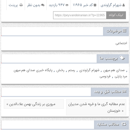
شهرام گراوندی
کد خبر 11965
947 بازدید
بدون نظر
پرینت
لینک کوتاه
https://peyvandeiranian.ir/?p=11965
موضوعات
اجتماعی
برچسب ها
,
,
,
,
,
صدای هم میهن
شهرام گراوندی
رستم
رخش
پایگاه خبری صدای هم میهن
,
مرد پارتی
فردوسی
مطلب قبل و بعد
عدم مطالبه گری ما و فربه شدن مدیران
« مروری بر زندگی بهمن علاءالدین
خوزستان »
مطالب مشابه