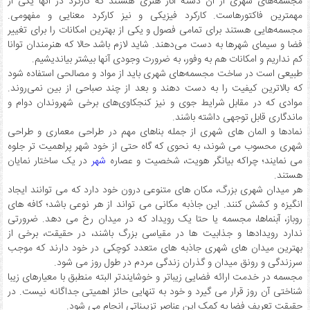
مجسمه‌های شهری از آن دسته آثار هنری هستند که کارکرد در آنها یکی از
مهمترین فاکتورهاست. کارکرد فیزیکی و نیز کارکرد معنایی و مفهومی.
مجسمه‌هایی هستند برای تمامی فصول و یکی از بهترین امکانات را برای تغییر
فضا و سیمای شهرها به دست می‌دهند. شاید لازم باشد حالا که هنرمندان توانا
کم نداریم و امکانات هم به وفور، به ضرورت وجودی آنها بیشتر بیاندیشیم.
طبیعی است در ساخت مجسمه‌های شهری باید از مواد و مصالحی استفاده شود
که بالاترین کیفیت را به دست دهند و بعد از چند صباحی از بین نمی‌روند.
موادی که در مقابل شرایط جوی و نیز کنجکاوی‌های برخی شهروندان دوام و
ماندگاری قابل توجهی داشته باشند.
نمادها و المان های شهری از جمله بناهای مهم در طراحی معماری و طراحی
شهری محسوب می شوند، به نحوی که گاه حتی از خود شهر پراهمیت تر جلوه
می نمایند؛ چراکه بیانگر هویت، شخصیت و عصاره
شهر
در یک ساختار نمایان
هستند.
هر میدان شهری بزرگ، مکان های متنوعی درون خود دارد که می توانند ایجاد
انگیزه و کشش کنند. این جاذبه مکانی می تواند از هر نوعی باشد؛ کافه های
روباز، آبنماها، مجسمه یا حتا یک رویداد که در میدان رخ می دهد. ضرورتی
ندارد رویدادها و جذابیت ها در مقیاسی بزرگ باشند، در حقیقت، برخی از
بهترین میدان های شهری جاذبه های متعدد کوچکی در خود دارند که موجب
سرزندگی و رونق میدان و گذران زندگی مردم در طول روز می شود.
مجسمه در خدمت ارائه فضایی زیباتر و خوشایندتر البته منطبق با معیارهای زیبا
شناختی آن روز قرار می گیرد و خود به تنهایی حائز اهمیتی جداگانه نیست. در
حقیقت تعریف فضا به کمک این عناصر تزییناتی انجام می شود.