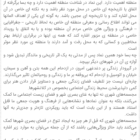
منطقه اهمیت دارد. این نماد در شناخت منطقه اهمیت دارد و چه بسا برگرفته از
اتفاق یا تاریخچه ای خاص در محل مورد نظر باشد و به نکته ای خاص در آن
محل اشاره کند و با تاریخچه ای عجین باشد. به گونه ای یکی از اهداف المانها
می تواند اطلاع رسانی و معرفی منطقه ای خاص به لحاظ تاریخی – جغرافیایی
– فرهنگی و ویژگی های خاص مردم آن منطقه بوده و یا به اتفاق یا رویداد
خاصی در منطقه ی مزبور اشاره کند که همه ی اینها در برقراری ارتباط بهتر
مخاطبین و کسانی که به محل رفت و آمد دارند با منطقه ی مورد نظر موثر
است.
چه بسا خود همین نماد پس از مدتی به یک اثر تاریخی و ماندگار تبدیل شود و
آوازه ی آن در شهرهای دیگر بپیچد.
در گیرودار زندگی پر دغدغهی امروز، در ازدحام این همه بتن و آهن و سیمان،
خیابان و اتومبیل و ازدحام که بی‌وقفه بر ما و زندگی و روحیاتمان تاثیر می‌گذارند.
چاره‌ای نیست جز تلطیف فضای زندگی جمعی و دستاویز قرار دادن هنر برای
کمی دلپذیر‌شدن محیط زندگی اجتماعی بخصوص در کلانشهرها.
مجسمه‌های شهری نه تنها به غنای بصری شهر و فضای زیست اجتماعی ما کمک
می‌کنند، بلکه به عنوان نمادها و نشانه‌هایی از فرهنگ و هویت جمعی ما قابل
استناد هستند و از این بابت است که باید رویکردی تازه‌تر و جدی‌تر به آنها
داشت.
مجسمه‌های شهری که قبل از هر چیز به ایجاد تنوع در فضای بصری شهرها کمک
می‌کنند باید حائز ویژگی‌هایی باشند که از آن جمله می‌توان به موارد زیر اشاره
کرد: