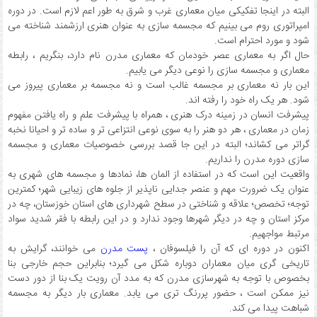
البته در اینجا تفکیکی میان معماری غرب و شرق به طور اعم لازم است. در دوره
امپراتوری روم می بینیم که مجسمه سازی به عنوان هنری ارزشمند شناخته می
شود و مورد احترام است.
حال اگر به معماری عصر خودمان که معماری مدرن نام دارد، بنگریم ، رابطه
معماری و مجسمه سازی را نوعی دیگر می یابیم.
این بار نه معماری بر مجسمه غالب است و نه مجسمه بر معماری پیروز می
شود. هر یک راه خود را رفته اند.
پیشرفت انسان در زمینه درک هنری ، همراه با پیشرفت علم و راه یافتن مفهوم
زمان در معماری ، هر دو هنر را به سوی نوعی انتزاعی تر و ساده تر و احیانا نخبه
گراتر می کشاند؛ البته در این جا قصد بررسی خصوصیات معماری و مجسمه
سازی دوره مدرن را نداریم.
واقعیت این است که در استفاده از المان ها، نمادها و مجسمه های شهری به
عنوان یک ضرورت مهم و عنصر جدایی ناپذیر از جلوه های زیبایی شهر؛ کمترین
توجه؛ تخصص؛ علاقه و شناختی در سطح شهرداری های استان خوزستان، چه در
مرکز استان و چه در دیگر شهرها وجود ندارد و در این رابطه با فقر شدید سواد
مرتبط مواجهیم.
اکنون در دوره ای که آن را فیلسوفان ،
پست مدرن
می خوانند، گرایش به
تاریخی گری میان معماران دوباره شکل می گیرد؛ بنابراین حجم خارجی بنا
بخصوص با توجه به شهرسازی مدرن که به مدد آن رویت یک بنا از دور دست
نیز ممکن است ، حضور پررنگ تری می یابد. معماری بار دیگر به مجسمه
شباهت پیدا می کند.