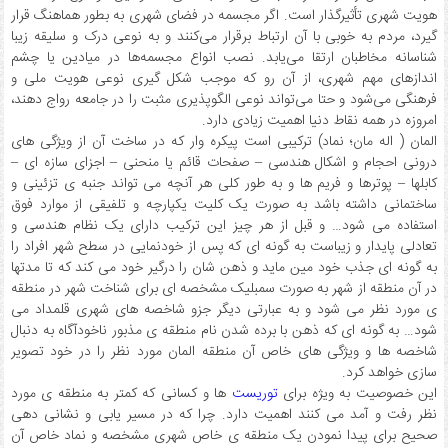
هویت شهری تأثیرگذار است. اگر مجسمه در فضای شهری به بطور هماهنگ قرار
گیرد، مردم به خوبی با آن ارتباط برقرار می‌کنند و به نوعی درک و سلیقه زیبا
شناسانه مخاطبان ارتقا می‌یابد. نصب انواع مجسمه‌ها در میادین یا چشم
اندازهای مهم شهری، از آن رو که موجب شکل گیری نوعی هویت ملی و
فرهنگی می‌شود و حتا می‌تواند نوعی الگوپذیری مثبت را در جامعه رواج دهند،
امروزه در همه نقاط دنیا اهمیت زیادی دارد.
المان ( اله مان؛ نماد) ترکیبی است پیکره وار که در ساخت آن از ویژگی های
درونی احجام و اشکال هندسی – صفحات قائم یا منحنی – اجزای سازه ای –
کابلها – پوترها و فریم ها و به طور کلی هر آنچه می تواند جنبه ی تزئینی و
ساختمانی داشته باشد به صورت یک کلیت یکپارچه و تلفیقی از موارد فوق
استفاده می شود… و قبل از هر چیز این ترکیب دارای یک نظام هندسی و
تعادلی پایدار و زیباست به گونه ای که پس از خودنمایی در سطح شهر افراد را
به گونه ای جذب خود مین ماید و ذهن شان را درگیر خود می کند که تا مدتها
در آن منطقه از شهر به صورت سمبلیک مشخصه ای برای شناخت شهر در منطقه
ی مورد نظر می شود و به عبارتی دیگر جزو شاخصه های شهری قلمداد می
شود… به گونه ای که ذهن با برده شدن نام منطقه ی مذبور ناخودآگاه به دنبال
شاخصه ها و ویژگی های خاص آن منطقه المان مورد نظر را در خود تصویر
سازی خواهد کرد.
این خصوصیت به ویژه برای
توریست
ها و کسانی که کمتر به منطقه ی مورد
نظر رفت و آمد می کنند اهمیت دارد. چرا که در مسیر یابی و نشانی دهی
صحیح برای پیدا نمودن یک منطقه ی خاص شهری مشخصه و نماد خاص آن