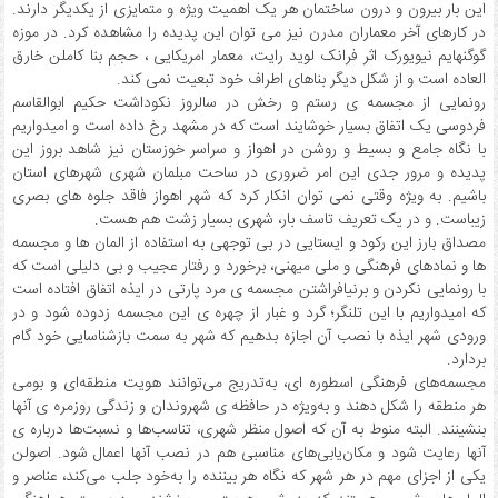
این بار بیرون و درون ساختمان هر یک اهمیت ویژه و متمایزی از یکدیگر دارند.
در کارهای آخر معماران مدرن نیز می توان این پدیده را مشاهده کرد. در موزه
گوگنهایم نیویورک اثر فرانک لوید رایت، معمار امریکایی ، حجم بنا کاملن خارق
العاده است و از شکل دیگر بناهای اطراف خود تبعیت نمی کند.
رونمایی از مجسمه ی رستم و رخش در سالروز نکوداشت حکیم ابوالقاسم
فردوسی یک اتفاق بسیار خوشایند است که در مشهد رخ داده است و امیدواریم
با نگاه جامع و بسیط و روشن در اهواز و سراسر خوزستان نیز شاهد بروز این
پدیده و مرور جدی این امر ضروری در ساحت مبلمان شهری شهرهای استان
باشیم. به ویژه وقتی نمی توان انکار کرد که شهر اهواز فاقد جلوه های بصری
زیباست. و در یک تعریف تاسف بار، شهری بسیار زشت هم هست.
مصداق بارز این رکود و ایستایی در بی توجهی به استفاده از المان ها و مجسمه
ها و نمادهای فرهنگی و ملی میهنی، برخورد و رفتار عجیب و بی دلیلی است که
با رونمایی نکردن و برنیافراشتن مجسمه ی مرد پارتی در ایذه اتفاق افتاده است
که امیدواریم با این تلنگر؛ گرد و غبار از چهره ی این مجسمه زدوده شود و در
ورودی شهر ایذه با نصب آن اجازه بدهیم که شهر به سمت بازشناسایی خود گام
بردارد.
مجسمه‌های فرهنگی اسطوره ای، به‌تدریج می‌توانند هویت منطقه‌ای و بومی
هر منطقه را شکل دهند و به‌ویژه در حافظه ی شهروندان و زندگی روزمره ی آنها
بنشینند. البته منوط به آن که اصول منظر شهری، تناسب‌ها و نسبت‌ها درباره ی
آنها رعایت شود و مکان‌یابی‌های مناسبی هم در نصب آنها اعمال شود. اصولن
یکی از اجزای مهم در هر شهر که نگاه هر بیننده را به‌خود جلب می‌کند، عناصر و