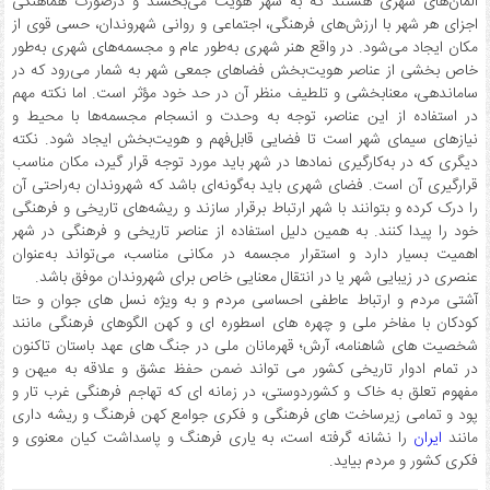
المان‌های شهری هستند که به شهر هویت می‌بخشند و درصورت هماهنگی
اجزای هر شهر با ارزش‌های فرهنگی، اجتماعی و روانی شهروندان، حسی قوی از
مکان ایجاد می‌شود. در واقع هنر شهری به‌طور عام و مجسمه‌های شهری به‌طور
خاص بخشی از عناصر هویت‌بخش فضاهای جمعی شهر به شمار می‌رود که در
ساماندهی، معنابخشی و تلطیف منظر آن در حد خود مؤثر است. اما نکته مهم
در استفاده از این عناصر، توجه به وحدت و انسجام مجسمه‌ها با محیط و
نیازهای سیمای شهر است تا فضایی قابل‌فهم و هویت‌بخش ایجاد شود. نکته
دیگری که در به‌کارگیری نمادها در شهر باید مورد توجه قرار گیرد، مکان مناسب
قرارگیری آن است. فضای شهری باید به‌گونه‌ای باشد که شهروندان به‌راحتی آن
را درک کرده و بتوانند با شهر ارتباط برقرار سازند و ریشه‌های تاریخی و فرهنگی
خود را پیدا کنند. به همین دلیل استفاده از عناصر تاریخی و فرهنگی در شهر
اهمیت بسیار دارد و استقرار مجسمه در مکانی مناسب، می‌تواند به‌عنوان
عنصری در زیبایی شهر یا در انتقال معنایی خاص برای شهروندان موفق باشد.
آشتی مردم و ارتباط عاطفی احساسی مردم و به ویژه نسل های جوان و حتا
کودکان با مفاخر ملی و چهره های اسطوره ای و کهن الگوهای فرهنگی مانند
شخصیت های شاهنامه، آرش؛ قهرمانان ملی در جنگ های عهد باستان تاکنون
در تمام ادوار تاریخی کشور می تواند ضمن حفظ عشق و علاقه به میهن و
مفهوم تعلق به خاک و کشوردوستی، در زمانه ای که تهاجم فرهنگی غرب تار و
پود و تمامی زیرساخت های فرهنگی و فکری جوامع کهن فرهنگ و ریشه داری
مانند
ایران
را نشانه گرفته است، به یاری فرهنگ و پاسداشت کیان معنوی و
فکری کشور و مردم بیاید.