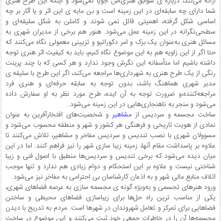
ارائه می‌کند، درباره ی سوابق هنری‌اش جویا نمی‌شود و اینکه این طرح هنری
شما دارای چه سابقه‌ای در این زمینه است و بن مایه ی این اثر و یا آثار بر چه
اساسی شکل گرفته، اهمیتی قائل نمی شوند و کاملن به شکل سلیقه‌ای و
سطحی‌نگرانه در این زمینه عمل می‌شود. هنور هم برخی از مدیران شهری به
مسائل هنری به‌عنوان یک بزک و امر دکوراتیو و تزیینی معمولی نگاه می‌کنند که
حتا اگر از این زاویه هم به این موضوع نگاه کنیم، باید به کیفیت اثر هنری توجه
داشته باشیم اما متأسفانه این نگرش وجود ندارد و هر کسی که با چند پرینت
رنگی از یک طرح هنری به شهرداری‌ها مراجعه می‌کند، اگر این طرح با سلیقه ی
مدیر شهری هماهنگ باشد، بدون توجه به سابقه حرفه‌ای و هنری فرد
مراجعه‌کننده،و ضرورت توجه به آن ایده، طرح مورد نظر به او سفارش داده
می‌شود و منجر به ناهنجاری‌هایی در این زمینه می‌شود.
ساخت مجسمه و سردیس از
مشاهیر
و شخصیت‌های افتخارآفرین به عنوان
نمادی از هویت تاریخی و فرهنگی هر کشور و شهر و منطقه محسوب می‌شود و
مسوولان شهری با نصب تندیس و سردیس مفاخر و مشاهیر، تلاش می‌کنند تا
علاوه بر پاسداشت مقام آنها، زمینه زیبا سازی شهر را نیز فراهم کنند. اما در این
میان دیده می‌شود که برخی تندیس و سردیس‌ها منطبق با اصول فنی و زیبا
شناختی نیست و علاوه بر این استحکام و دوام زیادی هم ندارد و تنها موجب
اتلاف منابع مالی شهر و به اذعان کارشناسان بی احترامی به مفاخر نیز می‌شود.
ورود هنرهای تجسمی و به‌ویژه گونه ی مجسمه سازی به عرصه فضاهای شهری،
یکی از مناسب ترین راه حل‌ها برای زیباسازی فضاهای محیطی و ساختن
فضاهایی برای تمرکز و تعامل شهروندان در شهرها است. مردم به تدریج با دیدن
مجسمه‌ها آن را در خاطرات جمعی خود ثبت می‌کنند و این موضوع در ساخت