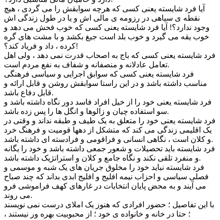
آیا فرد شایسته یعنی کسی که هرچه سوابقش را می گردی ، هیچ
نقطه ی سیاهی در رزومه ی مالی اش و یا در طول زندگی اش
وجود ندارد؟! آیا فرد شایسته یعنی کسی که خوب فحش می دهد و
خوب یقه می گیرد و خوب بلد است جیغ بکشد و با مشت های گره
کرده ، داد و فریاد کند؟!
فرد شایسته یعنی کسی که باج به اصحاب قدرت نمی دهد ، ولی اهل
تعامل عادلانه و منصفانه و شفاف به نفع مردم است.
فرد شایسته یعنی کسی که سوابق اجرایی و سیاسی فرهنگی
مناسب داشته باشد و در این راستا سوابقش روشن و قابل ارائه و
قابل دفاع باشد.
فرد شایسته یعنی خود را از خیل افراد فاسد دور نگاه داشته باشد و
سو استفاده چیان و زالوها و انگل ها را پس زده باشد.
فرد شایسته یعنی خود را متعلق به یک طیف و طبقه نداند و وقتی در
یک اقلیمی زندگی می کند که متشکل از دهها قومیت و فرهنگ خرد
و کلان است ، نگاهی انسانی و فراقومی و فرادسته ای داشته باشد.
فرد شایسته باید تحصیلات و شعور جمعی داشته باشد و خود را یگانه
و منفرد تلقی نکند و نگاه جامع و کلان و استراتژیک داشته باشد.
فرد شایسته نباید خود را مخلوق جریان های یک شبه و موسمی و
فصلی سیاسی و احزاب نیمه افلیج و افلیج ابدی بداند که چند صباح
می آیند و به محض پایان انتخابات در غارهای کهف فراموشی فرو
می روند.
با این تفاصیل ؛ حضور افرادی که هنوز یک املای درست نمی نویسند
؛ حتا در خانه و خانواده ی خود ؛ از محبوبیت بهره ور نیستند ،