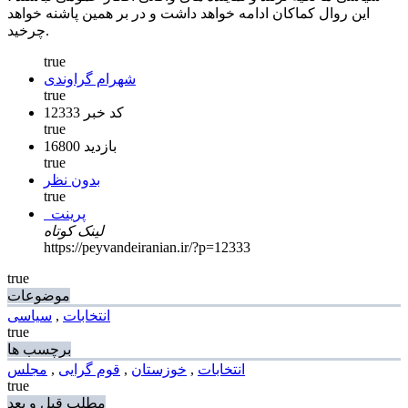
این روال کماکان ادامه خواهد داشت و در بر همین پاشنه خواهد
چرخید.
true
شهرام گراوندی
true
کد خبر 12333
true
16800 بازدید
true
بدون نظر
true
پرینت
لینک کوتاه
https://peyvandeiranian.ir/?p=12333
true
موضوعات
انتخابات
,
سیاسی
true
برچسب ها
انتخابات
,
خوزستان
,
قوم گرایی
,
مجلس
true
مطلب قبل و بعد