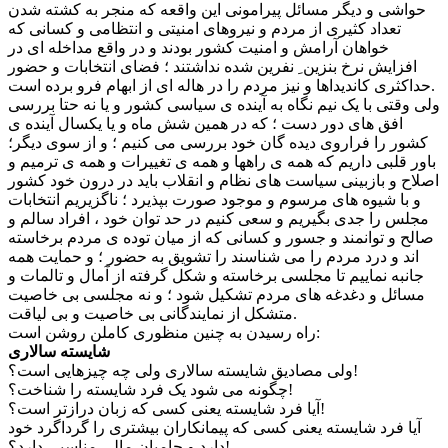
حواشی و دیگر مسائل پیرامونی این واقعه که منجر به کشته شدن
تعداد کثیری از مردم و نیروهای امنیتی و انتظامی و کسانی که
خواهان آرامش و امنیت کشور بودند و در واقع مداخله ای در
افزایش نرخ بنزین ِ نفرین شده نداشتند ؛ فضای انتخابات و حضور
حداکثری کاندیداها و نیز مردم را در هاله ای از ابهام فرو برده است.
ولی وقتی با یک نیم نگاه به آینده ی سیاسی کشور و یا نه حتا بررسی
افق های دور دست ؛ که در همین شش ماه و یا یکسال آینده ی
کشور را فراروی دیده گان خود بررسی می کنیم ؛ و از سوی دیگر؛
باور قلبی داریم که همه ی راهها و همه ی تغییرات و همه ی ترمیم و
اصلاح و بازبینی سیاست های نظام و انقلاب باید در درون خود کشور
و با شیوه های مرسوم و موجود صورت بپذیرد ؛ ناگزیریم انتخابات
مجلس را جدی بگیریم و سعی کنیم در حد توان خود ، افراد سالم و
صالح و توانمند و جسور و کسانی که از میان توده ی مردم برخاسته
اند و درد مردم را می شناسند را تشویق به حضور ؛ و حمایت همه
جانبه نماییم تا مجلسی برخاسته و شکل گرفته از آمال و تالمات و
مسائل و دغدغه های مردم تشکیل شود ؛ و نه مجلسی بی خاصیت
متشکل از نمایندگانی بی خاصیت و بی لیاقت.
راه رسیدن به چنین منظوری کاملن روشن است:
شایسته سالاری
ولی مصادیق شایسته سالاری ولی چه چیزهایی است؟!
چگونه می شود یک فرد شایسته را شناخت؟!
آیا فرد شایسته یعنی کسی که زبان درازتر است؟!
آیا فرد شایسته یعنی کسی که پیمانکاران بیشتری را گرداگرد خود
دارد و حامیان مالی مناسبی دارد؟!