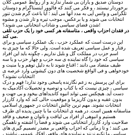
دوستان صدیق و یاران بی شمار ندارند و از روابط عمومی کلان
برخوردار نیستند ، و فکر می کنند که فالوور اینستاگرام و دوستان
تلگرامی و واتس آپی به مدد آنها می آیند ؛ آیا باعث گرم شدن تنور
انتخابات می شوند و یا برعکس، موجب تیره و تار شدن و مشوه
شدن فضای سیاسی و شاداب انتخاباتی می شوند؟!
در فقدان احزاب واقعی ، متاسفانه هر کسی خود را یک حزب تلقی
می کند.
این درست است که عملکرد حزب ، یک عملکرد سیاسی و برای
رفتار و عمل سیاسی تعریف شده است. ولی حالا که ما چیزی به
اسم حزب در مملکت گل و بلبل نداریم ، چگونه باید این افراد
سیاسی که خود را گاه نماینده ی سه حزب و چهار حزب و یا سه
طیف متضاد می دانند ؛ اقناع شوند تا به دلیل توهم و یا منیت و
خودخواهی و فی الواقع شخصیت های دون کیشوتی وارد عرصه ی
انتخابات نشوند؟!
برای این پرسش به زعم نگارنده پاسخی وجود ندارد! فهم و درک
سیاسی ، چیزی نیست که با کتاب و توصیه و تحصیلات آکادمیک به
دست آید. هیچکس نمی تواند انبوه کاندیداهای بیخود و بی جهت و
بدون عقبه و بدون کاریزما و موقعیت حالی کند که وارد کارزار
انتخابات نشوند. مهم ترین چالش انتخابات در جمهوری اسلامی
متاسفانه همین است. در همه ی انتخابات ما با چنین پدیده ای طرف
هستیم و انبوهی از افراد بی لیاقت و ناتوان و ضعیف و فاقد
صلاحیت وارد کارزار انتخاباتی می شوند و فضا را آشفته و ناهمگن
می کنند ؛ و تا زمانی که احزاب واقعی بر مصدر تصمیم گیری های
سیاسی ما تکیه نزنند و نماینده های واقعی افکار عمومی نباشند ،