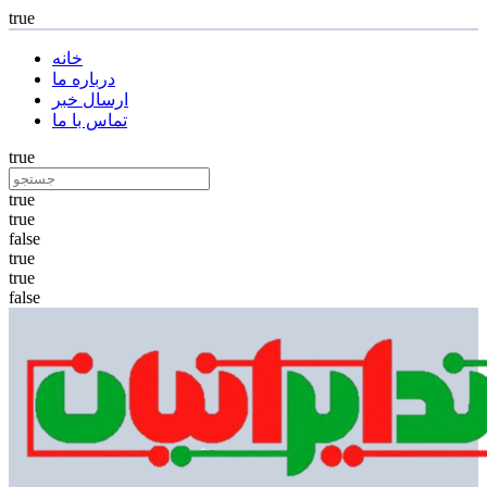
true
خانه
درباره ما
ارسال خبر
تماس با ما
true
true
true
false
true
true
false