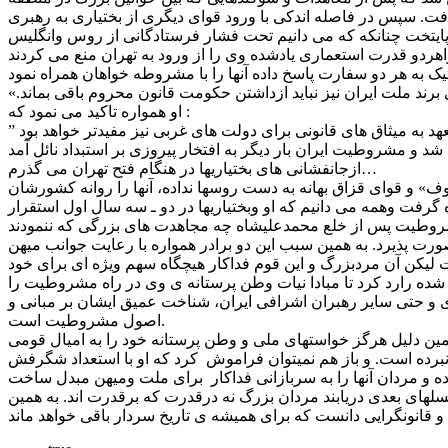
ت. سپس در فاصله اندکی با ورود قوای دیگری از بختیاری به رهبری
ایتخت چنانکه که می دانیم تحت فشار فرستادگانی از روس وانگلیس
رند ملت ایران نیز نباید ازداشتن حکومت قانون محروم باقی بماند.»
او همواره تاکید می نمود که :
ازجانفشانی های بختیاریها در هنگام فتح تهران می گذرم…
» و قوای قزاق بهانه به دست روسها نداده، آنها را روانه کشورشان
گرفت وهمه می دانیم که او وبختیاریها در دو ـ سه سال اول استقرار
رت پذیرد. به همین سبب این دو برادر همواره با رعایت جوانب میهن
لیکن آن مردبزرگ و این قوم فداکار هیچگاه سهم ویژه ای برای خود
شده رارد کرد تا مبادا نیات وطن پرستانه ی وی در راه مشروطیت را
 و حتی سایر رهبران اشرافی ایران، شناخت عمیق ایشان بر مبانی و
اصول مشروطیت است.
همین دلیل هرگز خواستهای ملی و وطن پرستانه خود را به امیال قومی
 نبرده است. و باز هم نمیتوان فراموش کرد که او با استعداد شگرفش
نسلهای بعدی دریابند مردان بزرگ نه درقدرت که برقدرت اند. به همین