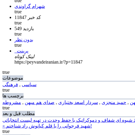
true
شهرام گراوندی
true
کد خبر 11847
true
549 بازدید
true
بدون نظر
true
پرینت
لینک کوتاه
https://peyvandeiranian.ir/?p=11847
true
موضوعات
سیاسی
,
فرهنگی
true
برچسب ها
هن
,
حمید منجزی
,
سردار اسعد بختیاری
,
صدای هم میهن
,
مشروطه
true
مطلب قبل و بعد
« شهید فرجوانی را با قلم کیانوش راد شناختم!
true