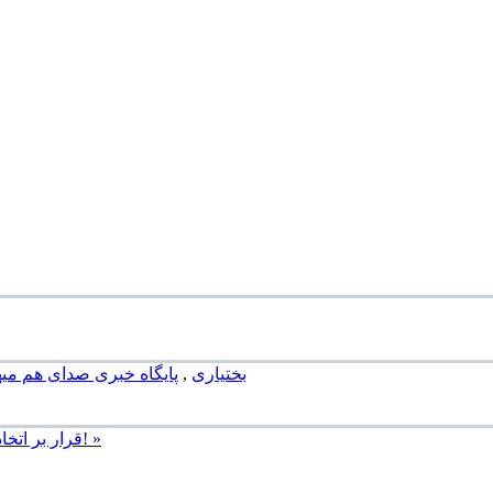
بختیاری
,
پایگاه خبری صدای هم می
قرار بر اتخاذ شیوه ای شفاف و دموکراتیک با حفظ وحدت در تهیه لیست انتخاباتی! »