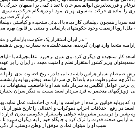
ام و فرزنددلیرش ابوالقاسم خان با تعداد کمی بر اصفهان چیرگی یاف
 را آماده ی حرکت به سوی تهران نمود. او درهنگام حرکت به سوی پ
قرار گرفت زیراهردو قدرت استعماری یادشده وی را از ورود به تهران منع می کردند.
ل اروپا ازنعمت وجود حکومتهای پارلمانی و مبتنی بر قانون بهره می ب
” در ایران استقرار یک حکومت پارلمانی و متعهد به میثاق های قانونی برای دولت های غربی نیز مفیدتر خواهد بود. ”
 کار سنجیده ی دیگری کرد. وی بدون برخورد انتقامجویانه با «لیاخوف
دبعنوان وزیر کشور استقرار نظم و امنیت مجدد در ایران را بر عهده 
مشروطیت پس از خلع محمدعلیشاه چه مجاهدت های بزرگی که ننمودند.
 صمصام بسیار هراس داشتند تا مبادا در تاریخ قضاوت بدی ازآنها صو
 اگرچه مشروطیت دوم بافداکاری سرداراسعد وبختیاریها به بارنشست 
 برخی عوامل انگلیس به سردار داده شد او با قاطعیت پیشنهادات یاد 
ی ازویژگیهای منحصر به فرد سردار اسعد نسبت به دیگر سران بختیاری
 که برپایه قوانین برآمده از خواست و اراده ی احادملت عمل نماید. ب
سعد در رفع اختلافات احزاب دموکرات و اعتدالی را تاریخ هنوز از یاد
 به آرامی صحنه قدرت را ترک کرد و جایگاه خود را به دیگران سپرد تا 
سبب او را میتوان نمادی موفق از وطن دوستی، آزادگی و قانونگرایی دانست که برای همیشه ی تاریخ سردار باقی خواهد ماند.