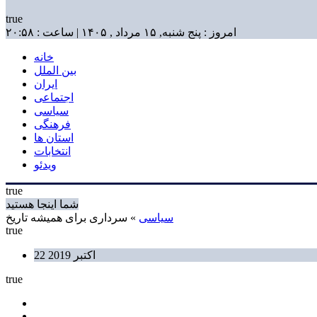
true
امروز : پنج شنبه, ۱۵ مرداد , ۱۴۰۵ | ساعت : ۲۰:۵۸
خانه
بین الملل
ایران
اجتماعی
سیاسی
فرهنگی
استان ها
انتخابات
ویدئو
true
شما اینجا هستید
سیاسی
» سرداری برای همیشه تاریخ
true
22 اکتبر 2019
true