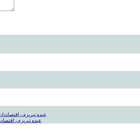
عبده تبریزی، اقتصادد