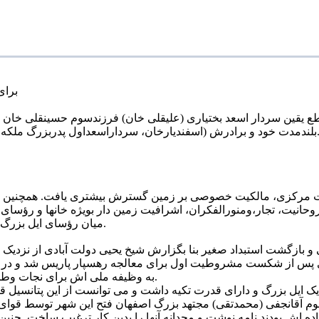
برای
 قطع یقین سردار اسعد بختیاری (علیقلی خان) فرزندسوم حسینقلی خان
ن، سرداراسعداول پدربزرگ ملکه ثریا اسفندیاری) در اصفهان، دل پردردی از استبداد سیاه قاجار داشت.
مت مرکزی، مالکیت خصوصی بر زمین گسترش بیشتری یافت. همچنین دو
وحانیت، تجار،ومنورالفکران، اشرافیت زمین دار بویژه خانها و رؤسای 
میان رؤسای ایل بزرگ بختیاری به ثروتمندترین و قدرتمند ترین سران ایلات ایران تبدیل شدند.
بازگشت استبداد صغیر بنا بگزارش شیخ یحیی دولت آبادی از نزدیک 
س از شکست مشروطیت اول برای معالجه رهسپار پاریس شد و در آنجا 
به وظیفه ملی اش برای نجات وطن از چنگال استبداد محمدعلیشاهی و بازگشت مشروطیت عمل نماید.
 یک ایل بزرگ و دارای قدرت تکیه داشت و می توانست از این پتانسیل قابل
م آقانجفی (محمدتقی) مجتهد بزرگ اصفهان فتح این شهر توسط قوای ب
ده اش بودند نامه نوشت و مجدانه آنها را بدین کار ترغیب ساخت .چنی