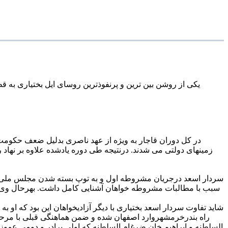
یکی از روشن بین ترین و پرنفوذترین روسای ایل بختیاری به
بلندمدت خود و برادرش (اسفندیارخا
در کل دوران قاجار به ویژه از عهد ناصری بدلیل ضعف حکو
زمینهای دولتی می شدند. درنتیجه طی دوره یادشده علاوه بر نهاد ر
سردار اسعد درجریان مشروطه اول و به توپ بسته شدن مجلس ملی و 
سبب با مطالبات مشروطه خواهان آشنایی کامل داشت. بهرحال وی پ
شاید تفاوت سردار اسعد بختیاری با دیگر آزادیخواهان این بود که او به
راه بندرخرمشهروارد اصفهان شده و ضمن هماهنگی قبلی با مرحو
السلطنه و ابراهیم خان ضرغام السلطنه که اولی برادر و دومی عموزا