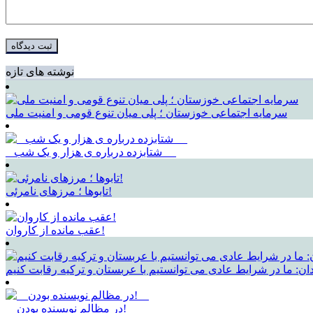
نوشته های تازه
سرمایه اجتماعی خوزستان ؛ پلی میان تنوع قومی و امنیت ملی
_ شتابزده درباره ی هزار و یک شب __
تابوها ؛ مرزهای نامرئی!
عقب مانده از کاروان!
ان: ما در شرایط عادی می توانستیم با عربستان و ترکیه رقابت کنیم
__در مظالم نویسنده بودن!__