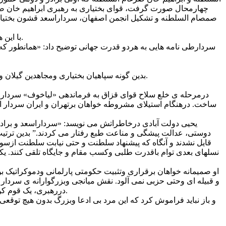
چهارمحال صورت گرفت، قوای بختیاری به رهبری ابراهیم خان ضرغ
صمصام السلطنه و تشکیل انجمن اصفهان، سرداراسعد قشون بختیاری
با این همه سردار همچون دیپلماتی کار دیده با ادبیاتی سنجیده و کیاستی دیپلماتیک به هر دو سفارت پاسخ داده آنها را با مشروطه خواهان همراه نمود.
سردارطی نامه هایی به هردو قدرت جهانی توضیح داد: «همانطور که مل
بدین گونه سپاهیان بختیاری ومجاهدین گیلان وارامنه متحدا وارد تهران گردیده، محمدعلیشاه به سفارت روس پناهنده شد و مشروطیت ایران بار دیگر به افتخار پیروزی بر استبداد نائل آمد.
درمرحله ی خلع سلاح قوای قزاق به فرماندهی «لیاخوف» سرداراسعد
ساخت. درهنگام استیلای مشروطه خواهان برتهران و ایران سردار اسع
یحیی دولت آبادی درخاطراتش می نویسد: «سرداراسعد و برادرش
دوستی، عدالت پیشگی و مناعت طبع رفتار می کردند.” بدین ترتیب
قایل نشدند و آنگاه که پیشنهاد سلطنت و حتی نیابت سلطنت ازسوی
نسلهای بعدی توام باقدرت طلبی وکسب مقام و جایگاه تلقی کنند. یک
او صمیمانه خواهان برقراری وتثبیت حکومتی پارلمانی ودموکراتیک بود
و قبیله ای وحتی حزبی نمی آلود. نقش میانجی وبزرگوارانه ی سردار ا
دررهبری، یک قوم کوه نشین را درمسیر مشروطه خواهی واستقرار حکومتی مدرن قرار داده و مردان آنها را به سربازانی فداکار برای ملت ومیهن مبدل ساخت.
و باز نباید فراموش کرد که این مرد بی ادعا وبزرگ بدون هیچ توقعی