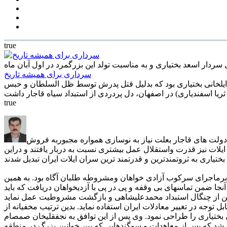
true
 سردار اسعد بختیاری و به مناسبت تولد این بزرگمرد در اول آبان ماه
سرداری برای همیشه تاریخ
 ایلخانی بختیاری بود که بدلیل قتل پدرش توسط ظل السلطان و حبس
true
لت های قاجار بعلت نیاز به نوسازی همواره مجبوربه فروش
ایلات نیز قدرت واستقلال عمل بیشتری نسبت به دربار یافتند و دراین
برماجرای سرکوب آزادی خواهان ومشروطه طلبان آگاه بود. به همین
ضمن تماسهای بی وقفه و پی در پی با آزدیخواهان دریافت که باید
 توجه در تغییر معادلات ایران استفاده نماید. بدین ترتیب مخفیانه از
ختیاری را طراحی نمود. وی پس از این توافق به نجفقلیخان صمصام
ن شد که پس از معاهدات و سوگندهایی که بین خوانین بزرگ در منطقه