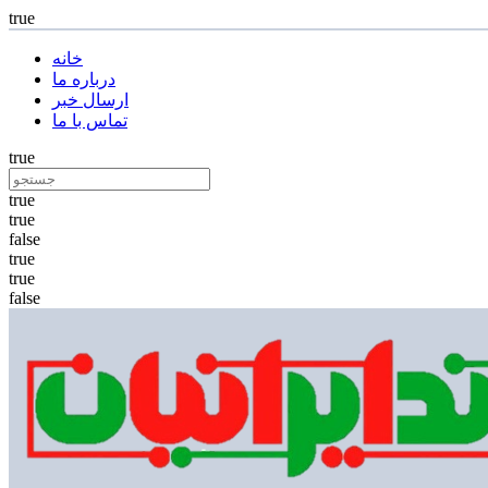
true
خانه
درباره ما
ارسال خبر
تماس با ما
true
true
true
false
true
true
false