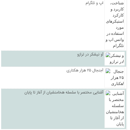
اپ و تلگرام
و نیشکر در ترازو!
جنجال ۲۵ هزار هکتاری!
آشنایی مختصر با سلسله هخامنشیان از آغاز تا پایان