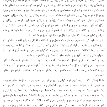
فقری دیده می شود و میزان و آمار بیکاری و رشد آسیب های اجتماعی بصورت
چشمگیر به عینه دیده می شود و شامل همه ی اقوام ساکن و صاحب استان هم
هست و نه فقط یک قوم مشخص و واحد ؛ و در عدم تخصیص امکانات، و بهره
وری از فقر و بیکاری و فقدان امکانات، عرب و لر و بختیاری به یک میزان سهیم
هستیم ؛ ولی در کمال حیرت ، حتا بزرگان و ریش سپیدان اقوام و بزرگان و
برگزیده گان سیاسی اجرایی استان هم در این گرداب فکری فرو می غلتند و تا
چشم باز می کنند می بینند دارند قوم گرایی می کنند و چه بسا خودشان هم
حواس شان نیست که وارد چه بازی مخاطره آمیزی شده اند.
بازی خطرناکی که موجب فرصت سوزی و اختلاف افکنی میان اقوام ساکن در
خوزستان می شود. و آرامش و ثبات امنیتی که از دیرباز در استان شاهد بودیم، به
آسانی و با دخالت ماجراجویانه ی برخی کنشگران سیاسی و فرهنگی تبدیل به
بحران های دردسرآفرین و علیه امنیت استان و کشور می شود.
یعنی کسی که فی المثل تحصیلات آکادمیک دارد و در شمار فرهیخته گان
محسوب می شود ، مثل یک انسان نخستین دارد ” قوم من و قوم تو ” می کند.
این نکته شامل همه است و مختص یک بخش و یا یک راسته از اقوام خوزستان
نیست.
ما تا زمانی که از پوستین قوم گرایی بیرون نزنیم ، سرمان در منازعه های بیهوده
ی قومی گرم خواهد بود و همه ی دلخوشی ما محدود می شود به تغییر نام
یک شهر ، یک مدرسه ، یک مسجد ، یک خیابان ، رضایت یک عشیره یا ایل و
یک طایفه ، و مثلن نام ایذه تبدیل بشود به آنزان یا باغملک به اوربه یا خرمشهر
به محمره وووو جشن و سور و پایکوبی می کنیم ؛ انگار نه انگار که جوانان همین
شهرها دارند از شدت افسردگی خودکشی می کنند و یا سفره شان روز به روز