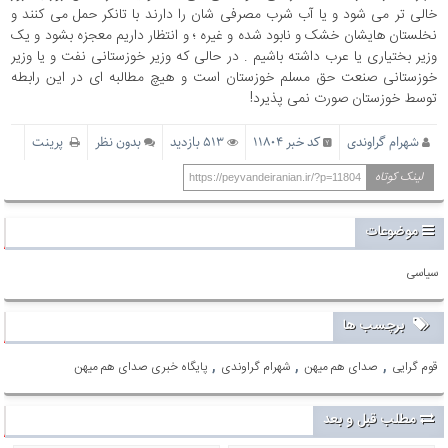
خالی تر می شود و یا آب شرب مصرفی شان را دارند با تانکر حمل می کنند و
نخلستان هایشان خشک و نابود شده و غیره ؛ و انتظار داریم معجزه بشود و یک
وزیر بختیاری یا عرب داشته باشیم . در حالی که وزیر خوزستانی نفت و یا وزیر
خوزستانی صنعت حق مسلم خوزستان است و هیچ مطالبه ای در این رابطه
توسط خوزستان صورت نمی پذیرد!
شهرام گراوندی
کد خبر 11804
513 بازدید
بدون نظر
پرینت
لینک کوتاه
https://peyvandeiranian.ir/?p=11804
موضوعات
سیاسی
برچسب ها
,
,
,
قوم گرایی
صدای هم میهن
شهرام گراوندی
پایگاه خبری صدای هم میهن
مطلب قبل و بعد