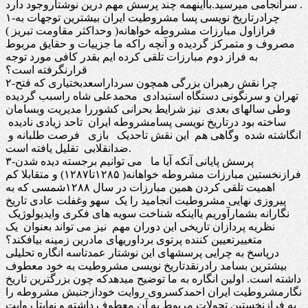
سرانجامی میرسید.بااینهمه چند پرسش مهم درین نوشتاروجود دارد .
۱-چرادرتاریخ نویسی پسا مشروطیت ایران بیشترین توجهات به
فرازاول مبارزات مشروطه خواهانه( وحداکثر مقاومت تبریز )
مصروف و متمرکز گردیده و آنچه راکه ما جزییات و حقایق مربوط
به فراز دوم مبارزات تلقی کرده ایم بقدر کافی مورد توجه
قرارنگرفته است؟
۲-چرا نقش رهبران بزرگی همچون سرداراسعدبختیاری که فتح
تهران و سرنگونی دستگاه استبدادی محمدعلی شاه راسبب گردیده
وطی سالهای بعدی نیز شرایط بحرانی کشوررا مدیریت وبسامان
ساخته بود درتاریخ نویسی پسامشروطه ایران تاحد زیادی نادیده
انگاشته شده وگاهی هم این نقش تاحدیک بازی فرصت طلبانه و
ضدانقلابی تقلیل یافته است.
۳-پرسش پایانی آنکه آیا ما می توانیم برجسته دیده شدن
فرازنخستین مبارزات مشروطه خواهانه( ۱۲۸۵تا۱۲۸۷) و متقابلا کم
اهمیت تلقی کردن همین مبارزات در سال ۱۲۸۸شمسی که به
پیروزی نهایی مشروطیت انجامید را یک سهو وغفلت عادی تاریخ
نگارانه بشمارآوریم یااینکه شناخت سویه های فکری وایدیولوژیک
نظریه پردازان تاریخی این دوران مهم نیز می تواند بعنوان یک
متغییرتعیین کننده پرتوی برداوریهای مادرین زمینه بیافکند؟
درپاسخ به چرایی پرسشهای این نوشتار عمدتاسه انگاره تحلیلی
بیشترین بسامد رادرنقدتاریخ نویسی مشروطیت به خود معطوف
داشته است. اولین انگاره به ما توضیح میدهدکه چون بزرگترین تاریخ
نگارمشروطیت ایران احمدکسروی روایت خودازجنبش مشروطه را
به فرازنخستین تحولات مربوط به آن معطوف داشته و نهایتا روایت