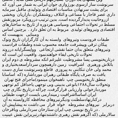
سرنوشت ساز ازسوی بورژوازی جوان ایرانی به شمار می آورد که
برای پشت سرنهادن مناسبات اقتصادی وتولیدی ماقبل سرمایه
داری عصر قاجار با مساعی و ائتلاف روشنفکران ،بازاریان وبخشی
ازروحانیت پدیدارگردیده است. بدین ترتیب دررویکرد مزبورنقش
مسلط در تحولات اجتماعی وسیاسی هردوره از تاریخ به ساختارهای
اقتصادی ونیروهای تولیدی مربوط به ان تعلق دارد . برچنین اساس
ومبنایی بدیهیست که
طبقات فرودست ونیروهای وابسته به آن کارگزاران تاریخ ونوک
پیکان ترقی وپیشرفت جامعه محسوب شده وطبقات فرادست
ونیروهای متعلق بدان حتما نقشی ارتجاعی وواپسگرایانه درروند
تحولات تاریخی ایفاء خواهندنمود. واقعیت این است که
درتاریخنویسی پسا مشروطیت علیرغم انکه مشروطه ی دوم ایران
باتلاش ورهبری اشرافیت زمین دارهمچون سرداراسعدبختیاری و
محمد ولی خان تنکابنی به پیروزی قاطع وسرنوشت سازی دست
یافت به صرف پایگاه طبقاتی رهبران مورداشاره (که اساسابا
منطق تاریخنویسی چپ ناهمخوان مینمود)ماجرای فتح تهران
وتحولات سال۱۲۸۸بانوعی بدبینی وبی توجهی یاحداقل کم توجهی
موردبازخوانی وارزیابی قرارگرفت، چراکه درتاریخ نگاری چپ
ایران اساسااشرافیت زمیندارمی بایست ازجهت طبقاتی
درکنارنهادسلطنت ودیگرنیروهای محافظه کاروابسته به آن
دربرابر نیروهای مشروطه خواه قرار می داشت نه پیشاپیش آن
. در تاریخ نویسی چپ ایران ستارخان سردارملی وباقرخان
سالارملی (که اگرهم نقش رهبری داشتندتنهادرتبریزاین نقش عینیت