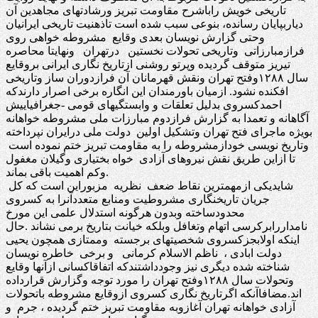
تاریخی خویش راباشرح مقاومت تبریز ورشادتهای مجاهدین آن
دیاربپایان رسانده، بنوعی سبب شده است تاذهنیت تاریخی ایرانیان
وحتی گزارش نویسان بعدی وقایع مشروطه خواهی روی
فرازمبارزاتی وتاریخی تحولات نخستین درتهران ونهایتا محاصره
تیریز متوقف گردیده وپرتو روشنی ازتاریخ نگاری ایرانی بروقایع
سال ۱۲۸۸وفتح تهران ونقش قهرمانان آن فرازدوران ساز وتاریخی
افکنده نشود. ازمیان باورمندان این انگاره برخی اصرار دارندکه
احمدکسروی بدلیل تعلقات و وابستگیهای قومی -جغرافیاییش
آگاهانه و تعمدا به گزارش فرازدوم مبارزات ملی مشروطه خواهانه
بویژه ماجرای فتح تهران وتشکیل اولین دولت ملی درایران نپرداخته
وتاریخ نویسی خودازمشروطه را به مقاومت تبریز ختم نموده است
تا ازاین طریق نقش نیروهای آزادی خواه بختیاری وگیلان مغفول
وکم اهمیت باقی بماند.
شایدیکی ازمهمترین نقاط ضعف نظریه مزبوراین است که کل
جریان تاریخنگاری مشروطیت ومنابع متعددآنرا به کسروی
محدودساخته وبدون هرگونه استدلال علمی این مورخ
نامداررابرکرسی اتهام وتغافل وبلکه خیانت بتاریخ برمی نشاند .حال
اینکه اولابجزکسروی شخصیتهای برجسته وممتازی همچون یحیی
دولت ابادی ، ناظم الاسلام کرمانی و برخی خاطره نویسان
شناخته شده دیگری نیز وجودداشتندکه اتفاقاکسانی ازآنها وقایع
وتحولات سال ۱۲۸۸وفتح تهران را مورد توجه وگزارش قرارداده
اند.مضافاآنکه اگرتاریخ نگاری کسروی ازوقایع مشروطه باتحولات
آزادی خواهانه تهران آغازوبه مقاومت تبریز ختم گردیده ، جرم و