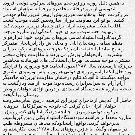
به همین دلیل روزبه رو زبرحجم نیروهای سرکوب دولتی افزوده
شدونیمی ازتبریزدرحلقه محاصره بیرحمانه سپاهیان استبداد
قرارگرفت. جنگ ومقاومت هرروزبیش ازپیش تبریزرابکام خودمی
کشید . بواقع این مقاومت دوران سازوتعیین کننده موجب گشت
تاقلب انقلاب مشروطه ایران برای چندماه درتبریز طپیدن کند.
درنهایت حساسیت ومیزان تعیین کنندگی این مبارزه موجب
گردیدتادولت استبداد تمامی نیروهای سرکوب خوداعم ازقوای
منظم نظامی ومتحدان ایلی و محلی ش رادرآذربایجان متمرکز
وبسیج نماید.اما حقیقت آن بودکه هرچه نیروهای سرکوب دولتی
بیشتربه ازادیخواهان یورش می بردند با مقاومت وجان سختی
بیشتری مواجه میشدند. بهرحال ایستادگی های قهرمانانه مجاهدین
تبریزکه تازمستان سال ۱۲۸۷بطول انجامید فتح وپیروزی را فراچنگ
اورد حال انکه ازآنسونیروهای دولتی هرروز با یاس ونومیدی بیشتری
مواجه میگشتند تا آنجاکه نتایج درخشان مقاومت تبریز(که حالادیگر
آرام آرام به سراسرایران رسیده بود) موجی ازامید وبازگشت به
صحنه مبارزه علیه دستگاه استبدادی رادربین آزادی خواهان و وطن
پرستان برانگیخت.
حاصل آن که پس ازماجرای تبریز این فرضیه دربین سایرمشروطه
خواهان ایران جان گرفت که باتوجه به تمرکزکامل نیروهای
سرکوب دولتی درتبریز ، چنانچه دردیگر ایالتهای کشور بیرق
مبارزه مجددا برافراشته شوددستگاه استبداد بکلی زمین گیروآسیب
پذیرخواهد گردید. بواقع ازاینجابودکه مجاهدان مشروطه طلب
دراصفهان وگیلان باآغازین روزهای سال ۱۲۸۸دست بکارشده وبا
تعرضاتی برق آساهردوایالت یادشده را ازچنگ نیروهای دولتی خارج