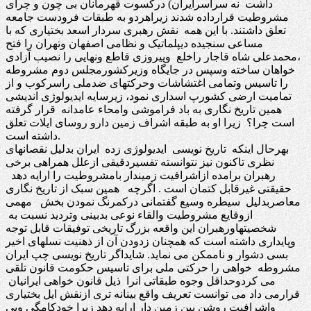
داشت نه سراسرایران) درکسوت قهرمانان بی چون و چرای
مشروطیت قرارداده شدند زیراهردو به طبقات فرودست جامعه
تعلق داشتند. با این همه نقش رهبری سردار اسعد بختیاری که با
مساعی سنجیده دیپلماتیک و نظامی اصفهان وتهران را فتح
،محمدعلی شاه قاجار راخلع وپیروزی قاطع ونهایی را نصیب آزادی
خواهان ساخته وسپس در جایگاه وزیرکشورمجلس دوم مشروطه
را تاسیس وتمامی اغتشاشات وحرکتهای ضدملی راسرکوب و از
تمامیت ارضی کشورپ اسداری نمود، زیرسایه ایدیولوژی اندیشی
همین تاریخ نگاری به باد فراموشی وامحاء عامدانه قرار گرفته
است چرا؟ زیرا او به طبقه اشراف زمین دارو روسای ایلات تعلق
داشته است.
بهرحال اینکه تاریخ نویسی ایدیولوژی زده ایران بدلیل نقصانهای
نظری تاکنون نیز نتوانسته تفسیردقیقی ازعلل همراهی برخی
رهبران برامده ازاشرافیت زمیندار بامشروطیت را ارایه دهد
حقیقتی غیرقابل کتمان است . اگرچه همین سبک از تاریخ نگاری
معاصربدلیل سیطره وسیع گفتمانی درکمرنگ نمودن بخش مهمی
ازوقایع مشروطیت والقاء نوعی بدبینی وتردید نسبت به
شخصیتهاورهبران این واقعه بزرگ تاریخی توفیقات قابل توجه
وپایداری داشته است که همچنان زدودن آن از ذهنیت نسلهای اخیر
بسی دشوار و ناممکن می نماید. شایداگر تاریخ نویسی چپ ایران
مشروطه خواهی را حرکتی ملی برای تاسیس حکومت قانون تلقی
می کردوحداقل وجوه طبقاتی انرا ذیل قانون خواهی ایرانیان
قرارمی داد می توانست تعریف واقع بینانه تری ازنقش ایل بختیاری
واشرافیت روشن بین زمین دار ارایه دهد زیرا خودکامگی وبی