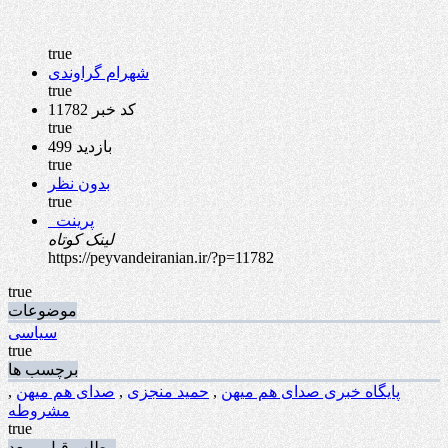
true
شهرام گراوندی
true
کد خبر 11782
true
499 بازدید
true
بدون نظر
true
پرینت
لینک کوتاه
https://peyvandeiranian.ir/?p=11782
true
موضوعات
سیاسی
true
برچسب ها
پایگاه خبری صدای هم میهن
,
حمید منجزی
,
صدای هم میهن
,
مشروطه
true
مطلب قبل و بعد