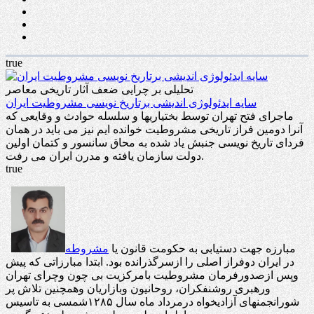
true
تحلیلی بر چرایی ضعف آثار تاریخی معاصر
سایه ایدئولوژی اندیشی برتاریخ نویسی مشروطیت ایران
ماجرای فتح تهران توسط بختیاریها و سلسله حوادث و وقایعی که
آنرا دومین فراز تاریخی مشروطیت خوانده ایم نیز می باید در همان
فردای تاریخ نویسی جنبش یاد شده به محاق سانسور و کتمان اولین
دولت سازمان یافته و مدرن ایران می رفت.
true
مبارزه جهت دستیابی به حکومت قانون یا
مشروطه
در ایران دوفراز اصلی را ازسرگذرانده بود. ابتدا مبارزاتی که پیش
وپس ازصدورفرمان مشروطیت بامرکزیت بی چون وچرای تهران
ورهبری روشنفکران، روحانیون وبازاریان وهمچنین تلاش پر
شورانجمنهای آزادیخواه درمرداد ماه سال ۱۲۸۵شمسی به تاسیس