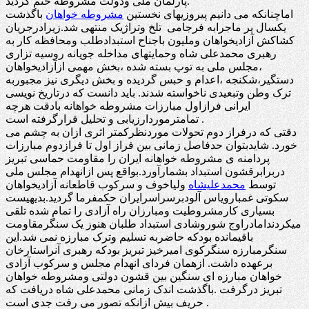
پارلمان ملی ودولت مشروطه ختم گردید.
اماچنانکه می دانیم پیروزیهای نخستین
مشروطه خواهان
باگذشت
یکسال پر ماجرابه فرجامی تلخ وتراژیک منتهی شد.زیرادرجریان
کشاکش آزادیخواهان وملیون باجناح استبدادطلب ومحافظه کار به
رهبری محمدعلی شاه وحمایتهای مداخله جویانه روسیه تزاری
،مجلس ملی به توپ بسته شده ،بخش مهمی ازآزادیخواهان
دستگیر،شکنجه ،اعدام و حبس گردیده و بخش دیگری نیز مجبوربه
ترک وطن وتبعیدی ناخواسته شدند. باید دانست که درتاریخ نویسی
ایرانی فرازاول مبارزات مشروطه خواهانه بادقت هرچه
تمامترموردارزیابی و تحلیل قرارگرفته است .
دقتی که درفراز دوم تحولات موردنظرکمتر اثری ازان به چشم می
خورد. شایدبتوان حدفاصل زمانی بین فراز اول تا فرازدوم مبارزات
پردامنه ی مشروطه خواهانه ایران را مقاومت حماسی تبریز
دربرابرقشون استبداد بشمارآورد.بواقع پس ازانهدام مجلس ملی
توسط
محمدعلیشاه
ولیاخوف و سرکوب قاطعانه آزادیخواهان
سکوتی غمبارویاس آلودبرسراسرایران حکمفرما گردید.بدیهیست
بسیاری کارمشروطیت ومبارزان راه آزادی را تمام شده تلقی
میکردندامادراوج شوروشادی استبداد طلبان هنوز یک سنگرمقاومت
باقیمانده بودکه حاضربه تسلیم وترک مبارزه نمی شد.این
سنگرمبارزه سنگرکوی امیرخیز تبریز بودکه رهبری آنراستارخان
برعهده داشت. ازهمان فردای انهدام مجلس و سرکوب آزادی
خواهان مبارزه ای سنگین بین قشون دولتی ومشروطه خواهان
تبریز درگرفت .باگذشت اندک زمانی محمدعلی شاه دریافت که
حریف بیش ازانکه تصور می رفت جدی است .