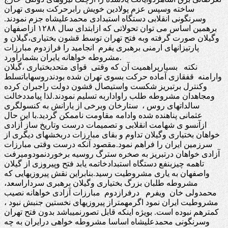
ساخته وسپس عزم پولادین خویش رابرحرکت بسوی تهران
وسرنگونی انقلابی دستگاه استبدادی محمدعلیشاه جزم نمودند.
برهمین اساس می توان تحولاتی که ازابتدای سال ۱۲۸۸ ازاصفهان
وگیلان صورت گرفته وبه فتح تهران توسط قشون بختیاری،گیلان و
پارتیزانهای ارمنی برهبری یفرم انجامید را فرازدوم مبارزات
مشروطه خواهانه یایران بشمارآورد.
نکته بسیارپراهمیت آن که وقتی قوای متحدبختیاری ،گیلان
وارامنه قفقازی آماده حرکت بسوی تهران شده بودندروسهاباتسلط
وکنترل برتبریز شکست واستیصال قشون دولت راجبران کرده
ومجاهدان مشروطه طلب راواداربه تسلیم نمودند.لذا پیامددخالت
سالداتهای روس ، ستارخان وبرخی از یارانش به کنسولگری
عثمانی پناهنده شده وادامه مقاومت ناممکن گردید.با این حال
ازآنسو ی شهامت انقلابی و تصمیمات درست وتاریخ ساز آزادی
خواهان بختیاری وگیلان تداوم و بقای مبارزات دربخشهای دیگری از
سرزمین ایران را فراهم نمود.مقصود آنکه درست وقتی مبارزات
آزادی خواهان درتبریز به صخره سترگ روسیه برخوردنمودومیرفت
تاهمه چیزبنفع دستگاه استبدادخاتمه یابد فتح وپیروزی از گیلان
واصفهان به یاری مشروطیت رسید.بنابراین نقش پیروزیهایی که
مشروطه طلبان بزرگ بختیاری وگیلان برهبری سرداراسعد،
محمدولی خان ویفرم درفرازدوم مبارزات آزادی خواهانه نصیب
مشروطیت ایران نمود اگرمهمتراز پیروزیهای نخستین جنبش نبود ،
کمترهم نبوده است. بویژه اینکه قابل تصورنمیباشد بدون فتح تهران
وسرنگونی محمدعلیشاه اساسا مشروطه خواهی درایران به چه