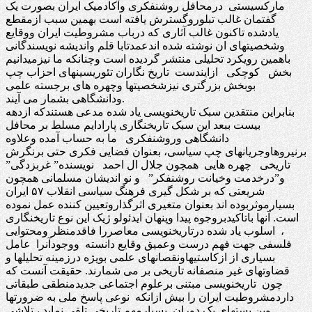
مارکسیستی درمحافل روشنفکری وآکادمیک ایران بصورت یک
گفتمان غالب تبلوروگسترش یافته است بهمین سبب ازمقطع
یادشده تاکنون غالب آثاری که درباب مشروطیت ایران ووقایع
وشخصیتهای ان نوشته شده اندعمدتابا قلم واندیشه نویسندگانی
باهمین رویکرد تحلیلی منتشر گردیده است وچنانکه ما نیزمیدانیم
بخش کوچکی ازایندست تاریخ نگاران تئوریسینهای احزاب چپ
بوبخش بزرگتری نیزشخصیتها وچهره های برجسته علمی
ودانشگاهی بشمار می آیند.
بنابراین منتقدین سبک تاریخنویسی یاد شده مدعی هستندکه ازدهه
بیست ببعد این سبک تاریخنگاری پارادایم مسلط بر محافل
دانشگاهی وروشنفکری ما به حساب آمده وعلاوه
برنیروهاوجریانهای چپ سیاسی، بعنوان فضایی فکری حتی برنگرش
تاریخی چهره هایی همچون جلال ال احمد نویسنده” غربزدگی”
و”درخدمت وخیانت روشنفکر” و نو اندیشان مسلمانی همچون
شریعتی که بر شکل گیری فرهنگ سیاسی انقلاب ۵۷ ایران
بسیارموثربوده اند بعنوان متغیری اثرگذاروتعیین کننده عمل نموده
است. آنها باتاکیدبروجوه پیدا وپنهان ایدئولو ژیک این نوع تاریخنگاری
، اسلوب یاد شده درتاریخنویسی معاصررا فاقدمنظر ومحتوایی
فلسفی جهت فهم درست وعمیق وقایع دانسته ووجودآنرا عامل
بسیاری از ازکاستیهاونقصانهای علمی بویژه درزمینه تحلیلها و
قضاوتهای غیر منصفانه تاریخی بر می شمارند. حقیقت آنست که
چون تاریخنویسی مبتنی برعلوم اجتماعی جدیدمنطقی طبقاتی
داردمشروطیت ایران را بیش ازانکه نوعی پاسخ ملی به ضرورتها
وبن بستهای یک دوران بسیارمهم تاریخی تلقی نماید ، تلاشی