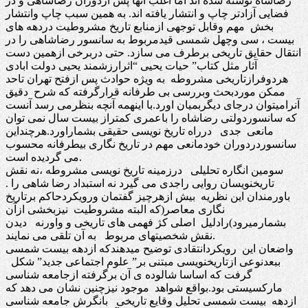
رضاشاه نوشته شده اند اما اغلب آنها پس ازدوران رضاشاهی و در
فضایی آزادتر چاپ و انتشار یافته اند. به همین سبب چاپ وانتشار
بخش مهم وقابل توجهی ازمنابع تاریخ مشروطیت دردهه های
بیست ، سی وچهل شمسی قیدمربوط به سانسور رضاشاهی را در
انتقال حقایق تاریخی برطرف می سازد. حتی دربرخی ازهمین دست
آثار مثل کتاب” حیات یحیی “اثرارزشمند یحیی دولت ابادی
هردوفرازتاریخی مشروطه به ویژه حوادث پس ازفتح تهران تاحد
ممکن موردبحث وبررسی بی طرفانه قرارگرفته که شرح دقیق
آنرامیتوان درجای دیگربمیان اورد.با اینهمه آنچه بنظرمی رسد آنست
که سانسوردولتی رضاشاه را باعمری کمتراز بیست سال نمی توان
مانعی جدی درراه تاریخ نویسی حقیقی بشماراورد.هرچنداین
سانسوردردوران خودمانعی مهم در تاریخ نگاری بیطرفانه محسوب
می گردیده است.
سومین انگاره تحلیلی درزمینه تاریخ نویسی مشروطه ،نه نقش
تاریخنویسان روایی راجدی می گیرد نه استبداد رضا شاهی را .
باورمندان این نظریه بیش ازهرچیز گفتمان ورویکردحاکم برتاریخ
نگاری معاصر(که البته مشروطیت نیزبخشی ازآن
بشمارمیرود)رادلیل اصلی کژ فهمی های تاریخی و واورنه دیدن
نقش شخصیتهای مربوط به آن تلقی می نمایند.
واضعان این رویکردانتقادی توضیح میدهندکه ازدهه بیست شمسی
ببعدنوعی ازتاریخنویسی مبتنی بر” علوم اجتماعی جدید” شکل
گرفت که اساسا شالوده ی آن برگرفته ازجامعه شناسی
مارکسیستی بود.بواقع شواهد موجود نیزچنین نشان می دهد که
ازدهه بیست شمسی تحلیل وقایع تاریخی بانگرش جامعه شناسی