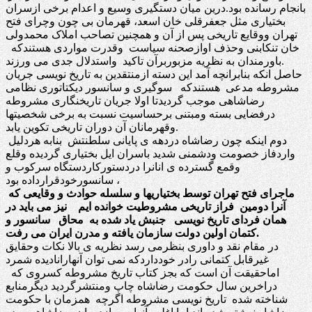
بانجام رسانده بود.درین میان دستگیری وسیع و اعدام برخی ازسران
بختیاری مثل جعفرقلی خان اسعد، قهرمان بی چون وچرای فتح
تهران ووقایع تاریخی پس از آن و همچنین تصاحب املاک محمدولی
خان تنکابنی وحذف اوازصحنه سیاست وقدرت مواردی هستندکه
باورمندان به نظریه مزبوربرآن تاکید واستدلال جدی می ورزند.
حاصل انکه بنابرانچه آمد این دسته ازمنتقدین به تاریخ نویسی جریان
مشروطه مدعی هستندکه سوگیری و سانسور دیکتاتوری نظامی
رضاشاهی موجب گردیدتا اولا جریان تاریخنگاری مشروطه
درفضایی بسته ومبتنی برحساسیت نسبت به برخی شخصیتها
وقهرمانان آن دوران تاریخی تکوین یابد.
دوم اینکه چون رضاشاه دردهه ی پایانی سلطنتش بنابه هردلیل
واردفاز خصومت ودشمنی شدید باسران ایل بختیاری گردیده وقلع
وقمع گسترده ی انانرا دردستورکاردستگاه سرکوب و
سانسورخودقرارداده بود ،
ماجرای فتح تهران توسط بختیاریها و سلسله حوادث و وقایعی که
آنرا دومین فراز تاریخی مشروطیت خوانده ایم نیز می باید در
همان فردای تاریخ نویسی جنبش یاد شده به محاق سانسور و
کتمان اولین دولت سازمان یافته و مدرن ایران می رفت.
در مقام نقد و داوری بنظرمی رسد نظریه ی بالا نکات وحقایق
غیرقابل کتمانی رادر خودداردکه نمی توان آنهارانادیده شمرد
اماحقیقت آن است که بجز کتاب تاریخ مشروطه کسروی که
دراخرین سال حکومت رضاشاه چاپ ومنتشرگردید دیگرمنابع
شناخته شده تاریخ نویسی مشروطه اگرچه همزمان با حکومت