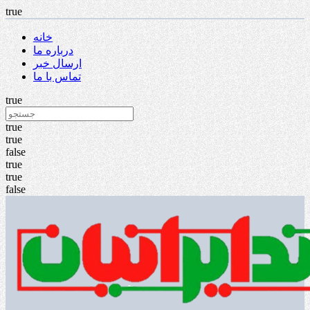
true
خانه
درباره ما
ارسال خبر
تماس با ما
true
true
true
false
true
true
false