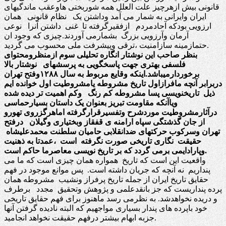
قانونی بیش ازهرچیز علت العلل همه شوربختی هاوعقب ماندگیهای
ایران وایرانی به شمار می آمد وداشتن یک نظام قانونی همان
ارزویی بودکه آحادمردم ازفقیرگرفته تا غنی داشتن آنرا نوعی
آرمان وآرزویی بزرگ بشمارمی آوردند.چیزی که وجود ان
حتمازمینه سازامنیت ،ترقی وپیشرفت ملی محسوب می گردید.
بنظر صاحب این نوشتار انگاره تحلیلی سوم ازمنظرومحتوای
فلسفی بهتری جهت پاسخگویی به پرسشهای نوشتار بالا
برخوردارمیباشد.اینکه وقایع مربوط به سال ۱۲۸۸وفتح تهران
دربرابر آنچه مافرازاول تاریخ مشروطه یامشروطیت اول خوانده ایم
ذیل تاریخنویسی پسا مشروطه کم رنگ وکم اهمیت تر دیده شده
ویاآنکه مقاومت تبریز بعنوان یک داستان بسیارحماسی
درآثارمشروطیت موردشرح وتفسیرقرارگرفته اماهرگزروی تهورو
از جان گذشتگی سپاه ارامنه ی قفقاز وبختیاری وگیلان درفتح
تهران وسرکوب حرکتهای ضدانقلابی حامیان سلطنت محمدعلیشاه
حقیقت نگاری تاریخی صورت نگرفته است ،عمدتا به ذهنیت
وپارادایمی برمی گردد که بر تاریخ نویسی معاصرما حاکم است.
واقعیت این است که تاریخ همواره همان چیزی است که ما می
پنداریم نه آنچه که جریان داشته است. پس موانع موجود در فهم
حقایق تاریخ ایران از جمله تاریخ پرفراز ونشیب مشروطه همان
پرده پنداریست که جز بانقدعلمی و پژوهش وتحقیق مجدد برطرف
و دریده نخواهدشد. به نظرمی رسد ماهنوز برای فهم حقایق تاریخی
خود باپرده های پندار بسیاری مواجهیم که البته نادیده گرفتن آنها
جزبه ابهام بیشتر درفهم حقیقت نخواهد انجامید.