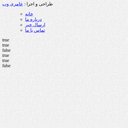
طراحی و اجرا :
عامری وب
خانه
درباره ما
ارسال خبر
تماس با ما
true
true
false
true
true
false