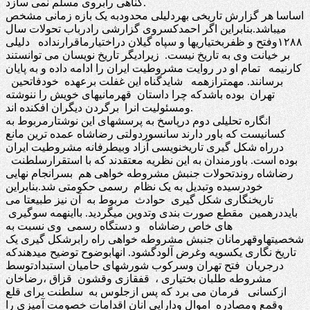
گناهی رابروی مسلم نمی سازد.
اساسا هر گزارش تاریخی بهردلیلی محدودبه یک بازه زمانی مشخص
میباشد.بنابراین اگر احمدکسروی گزارشی رادرباب تحولات سال
۱۲۸۸وفتح و ظفربختیاریها و سپاه گیلان دراختیارماقرارنداده دلیلی
بر خیانت وی به تاریخ نیست. زیرادیگر تاریخ نویسان می توانستند
کارنیمه تمام او در روایت مشروطیت ایران را ادامه داده و به پایان
برسانند. مهمترازهمه شایدگناه این غفلت برعهده خودفاتحین
تهران بوده باشدکه چرا داستان قهرمانیهای خویش را ننوشته
ومسئولیت انرا برگردن دیگران افکنده اند.
انگاره تحلیلی دوم درپاسخ به پرسشهای این نوشتارمربوط به
کسانیست که باور دارند سانسوردولتی رضاشاه عمده ترین مانع
درراه شکل گیری تاریخنویسی آزاد وبیطرفانه مشروطیت ایران
بوده است. باورمندان به این نظریه معتقدند که با استقرارسلطنت
رضاشاه روندتحولات جنبش مشروطه خواهی هم بسرانجام نهایی
خودرسیده وتبدیل به یک نظام رسمی حکومتی شد.بنابراین
تاریخنگاری شکل گیری حوادث مربوط به آن نیز طبیعتا می
بایددرهمین مقطع صورت بندی وتدوین میگردید‌. بااینهمه سوگیری
های خاص رضاشاه و دستگاه رسمی وی نسبت به
شخصیتهاوقهرمانان جنبش مشروطه خواهی راه رابرشکل گیری یک
تاریخ نگاری یکسویه وغرض آلودگشود. انهابوضوح توضیح میدهندکه
درجریان فتح تهران وسرکوب شورشهای حامیان استبدادتوسط
مشروطه طلبان بختیاری ، قفقازی وقشون قزاق ،رضاخان
ازکسانی فرمان می برد که پس ازجلوس به سلطنت برای قلع
وقمع ومصادره اموال ودارایی انان اقدامات خصومت آمیزی را