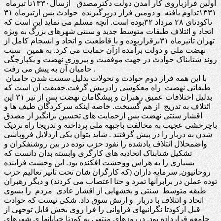
اولین فرازباروی کار آمدن دولت دکترمصدق ازسال۱۳۳۰تا تیرماه
۱۳۳۱تداوم یافته و دومین فراز دربرگیرنده حوادث پس ازتیرماه ۳۱
تاکودتای ۲۸ مرداد ۳۲بوده است. آنچه مسلم می نماید این است که
اتحاد و ائتلاف طبقات متوسط جدید و سنتی شهرهای بزرگ به ویژه
تهران تاتیرماه ۳۱برقراربوده و با قاطعیت و اتحاد و انسجام کامل از
نهضت ملی و دولت برآمده ازآن حمایت می کرد. به همین سبب
روند شتابناک حوادث در جهت موفقیت و پیروزی نهضت و یکپارچگی
حامیان آن به پیش می رفت .
با این همه فراز دوم حوادث و تحولات بدلیل سست شدن حامیان
طبقاتی نهضت راه معکوسی رادرپیش گرفت.حقیقت آن است که
بدلیل اختلافات عمیق رهبران و پیشگامان نهضت پس از تیر ۳۱ این
ائتلاف به تدریج از هم گسیخت. خاصه اینکه سرکردگان طیف ها و
اقشار سنتی نهضت پس ازحمایت های تحسین برانگیز از مصدق
باچرخشی عجیب به مخالفت باجبهه ملی پرداخته و تدریجا راه نزدیک
شدن به دربار را در پیش گرفتند . شاید بتوان یکی ازدلایل فروپاشی
واضمحلال ائتلاف یادشده را نفود حزب توده در بین روشنفکران و
تشکیل شتابناک اتحادیه های کارگری وابسته بدان دانست که
بسیاری را به هراس ووحشت افکنده بود. این وحشت فزاینده
روحانیون, سرمایه داران (که کارگران شان تحت تاثیر تعالیم حزب
توده عملن در برابرآنها تمرد و حتا اعتصاب می کردند) و دیگر رهبران
طبقه متوسط سنتی و بخشهایی از اقشار عادی مردم را بسوی
اتحاد و ائتلاف با دربار و ارتش سوق داد. شکی نیست که حوادث
قبل ازکودتا نگرانیهای فراوانی را فرا روی بخش قابل توجهی از
جامعه قرارداده بود. درروزهای منتهی به کودتا خیابانها ی شهرهای