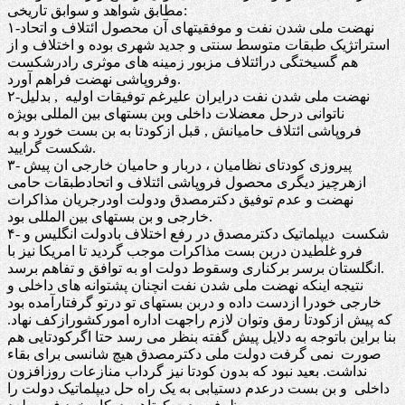
مطابق شواهد و سوابق تاریخی:
۱-نهضت ملی شدن نفت و موفقیتهای آن محصول ائتلاف و اتحاد
استراتژیک طبقات متوسط سنتی و جدید شهری بوده و اختلاف و از
هم گسیختگی درائتلاف مزبور زمینه های موثری رادرشکست
وفروپاشی نهضت فراهم آورد.
۲-نهضت ملی شدن نفت درایران علیرغم توفیقات اولیه , بدلیل
ناتوانی درحل معضلات داخلی وبن بستهای بین المللی بویژه
فروپاشی ائتلاف حامیانش , قبل ازکودتا به بن بست خورد و به
شکست گرایید.
۳- پیروزی کودتای نظامیان ، دربار و حامیان خارجی ان پیش
ازهرچیز دیگری محصول فروپاشی ائتلاف و اتحادطبقات حامی
نهضت و عدم توفیق دکترمصدق ودولت اودرجریان مذاکرات
خارجی و بن بستهای بین المللی بود.
۴- شکست دیپلماتیک دکترمصدق در رفع اختلاف بادولت انگلیس و
فرو غلطیدن دربن بست مذاکرات موجب گردید تا امریکا نیز با
انگلستان برسر برکناری وسقوط دولت او به توافق و تفاهم برسد.
نتیجه اینکه نهضت ملی شدن نفت انچنان پشتوانه های داخلی و
خارجی خودرا ازدست داده و دربن بستهای تو درتو گرفتارآمده بود
که پیش ازکودتا رمق وتوان لازم راجهت اداره امورکشورازکف نهاد.
بنا براین باتوجه به دلایل پیش گفته بنظر می رسد حتا اگرکودتایی هم
صورت نمی گرفت دولت ملی دکترمصدق هیچ شانسی برای بقاء
نداشت. بعید نبود که بدون کودتا نیز گرداب منازعات روزافزون
داخلی و بن بست درعدم دستیابی به یک راه حل دیپلماتیک دولت را