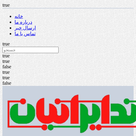
true
خانه
درباره ما
ارسال خبر
تماس با ما
true
true
true
false
true
true
false