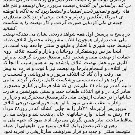
می کند. براساس این گفتمان نهضت مزبور درحال توسعه و فتح قله
های رفیع و تسخیر ناپذیر استبداد و استعماربود که به ناگاه با توطئه
ی امریکا , انگلیس و دربار و خیانت برخی از نزدیکان مصدق در
جبهه ی ملی کودتایی صورت گرفت و کار نهضت را به شکست
کشانید.
در پاسخ به پرسش اول همه شواهد تاریخی نشان می دهدکه نهضت
ملی نفت درایران همچون انقلاب مشروطه محصول ائتلاف طبقه
متوسط جدید شهری با اقشار و طیفهای سنتی جامعه بوده است. در
اینجا نیز بین روشنفکران روحانیان و بازار و کسبه ائتلافی روی
حمایت از نهضت ملی و شخص دکتر مصدق صورت گرفت. بنابراین
کانون نیروبخش نهضت ائتلاف یادشده بود به همین سبب تا آنجا که
این ائتلاف و انسجام پابرجا بود نهضت نیز با قوت و قدرت به پیش
می رفت و آن گاه که ائتلاف مزبور راه فروپاشی و گسست را
برگزید هر آینه به سستی و شکست کامل نزدیکتر گردید. ما می
دانیم که در تیرماه ۳۱ علیرغم آن که شاه فرمان برکناری مصدق را
صادر کرد در واقع ائتلاف طبقات جدید و سنتی شهرنشین با قدرت
خیابانها را در حمایت ازدولت ملی دکترمصدق تسخیرکرده و دربار را
وادار به عقب نشینی نمود. با این همه فروپاشی تدریجی ائتلاف
مزبور پس ازتیرماه ۳۱کار را به جایی کشاند که در روز۲۸ مرداد
۳۲ ارتش به آسانی وارد خیابانهای خالی پایتخت شد و دولت ملی را
ساقط ساخت. بنابر همین نگرش می توان ادعا نمود که جبهه ملی به
رهبری دکترمصدق با یک ائتلاف وسیع بین طیفهایی از طبقه
متوسط سنتی و جدید دو فراز سرنوشت سازتاریخی را تجربه نمود.