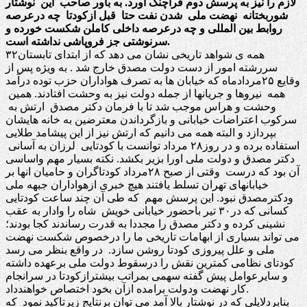
لازم را نیز به پرسش دوم فراچنگ آورد. به باور صاحب این نوشتار
شوربختانه نهضت ملی شدن نفت حتا قبل ازکودتا چه درعرصه
روابط بین المللی و چه درعرصه داخلی کاملن شکست خورده و
سرنوشتی جز فروپاشی نداشته است.
همه ی شواهد تاریخی نشان می دهد که از ابتدای تابستان۳۲
سررشته امور از دست دولت مصدق خارج شد . به ویژه پس از
وقایع ۲۵مردادماه که خیابان ها به تصرف هواداران حزب توده درآمد
همه نیروها و جریانها از جمله دولت نیز به وحشت افتادند. همین
وحشت و هراس موجب شد تا با فرمان دکتر مصدق ارتش به
سرکوب اعتراضات خیابانی و بازگرداندن معترضین به خانه هایشان
بپردازد و البته همه می دانیم که ارتش نیز از این پیشامد طلایی
استفاده برده و در روز۲۸ مرداد توانست با کودتایی لرزان به آسانی
دکتر مصدق و دولت ملی اورا بزیر بکشد. نکته بسیار مهم واساسی
آن بود که درست وقتی از صبح ۲۸مرداد کودتاگران و حامیان انها بر
خیابانهای تهران تسلط یافتند هیچ خبری ازهواداران جبهه ملی
ودکترمصدق نبود. این پرسش مهم که طی آن چند ساعت کودتایی
کسانی که در۳۰ تیر باحضور خیابانی خویش شاه را وادار به عقب
نشینی کرده و دکتر مصدق را مجددا به قدرت رساندند کجا بودند؛
می تواند بسیاری از ابهامات تاریخی ما را درخصوص شکست نهضت
ملی و علل پیروزی کودتا روشن سازد. در واقع بنظر می رسد
کودتای نظامی کمترین نقش را درسقوط دولت ملی برعهده داشته
و سایرعوامل پیش گفته سهمی بمراتب بیشترازکودتا در سرانجام
کار نهضت ودولت برامده ازآن بخود اختصاص خواهندداد.
بنابردلایلی که در نوشتار بالا آمد می توان برنتایج زیرتاکید نمود که