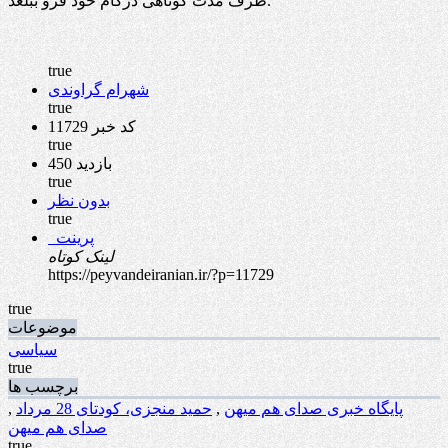
ظرف مدت کوتاهی درکام خود فرو ببلعد.
true
شهرام گراوندی
true
کد خبر 11729
true
450 بازدید
true
بدون نظر
true
پرینت
لینک کوتاه
https://peyvandeiranian.ir/?p=11729
true
موضوعات
سیاسی
true
برچسب ها
پایگاه خبری صدای هم میهن
,
حمید منجزی، کودتای 28 مرداد
,
صدای هم میهن
true