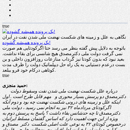
true
نگاهی به علل و زمینه های شکست نهضت ملی شدن نفت در ایران
یک پرونده همیشه گشوده!
باتوجه به دلایل پیش گفته بنظر می رسد حتا اگرکودتایی هم صورت
نمی گرفت دولت ملی دکترمصدق هیچ شانسی برای بقاء نداشت.
بعید نبود که بدون کودتا نیز گرداب منازعات روزافزون داخلی و بن
بست درعدم دستیابی به یک راه حل دیپلماتیک دولت را ظرف مدت
کوتاهی درکام خود فرو ببلعد.
true
حمید منجزی:
درباره علل شکست نهضت ملی شدن نفت وسقوط دولت
دکترمصدق دو پرسش بسیار محوری و مهم قابل طرح است . اول
اینکه علل و زمینه های درونی شکست نهضت چه بود و دوم آنکه
اگرکودتای مردادماه
۳۲
نیز به انجام نمی رسید ، دولت ملی
دکترمصدق تا چه حدشانس بقاء داشت ؟ پاسخ به پرسش دوم به
ویژه از این جهت اهمیت دارد که اساس گفتمان مسلط ایرانیان
درخصوص کودتای
۳۲
به نوعی علت اصلی شکست دکتر مصدق و
برکناری دولت او را خیانت اطرافیان وی ودخالت خارجی قلمداد