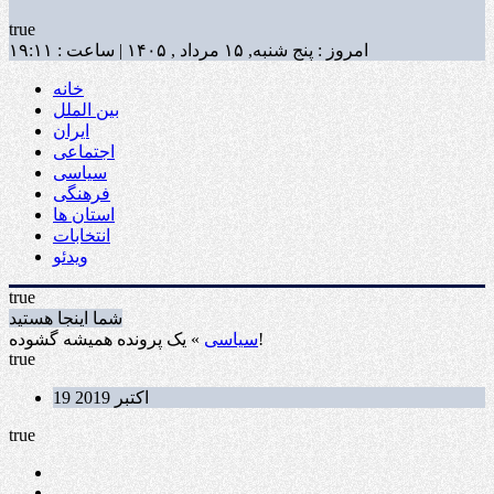
true
امروز : پنج شنبه, ۱۵ مرداد , ۱۴۰۵ | ساعت : ۱۹:۱۱
خانه
بین الملل
ایران
اجتماعی
سیاسی
فرهنگی
استان ها
انتخابات
ویدئو
true
شما اینجا هستید
» یک پرونده همیشه گشوده!
سیاسی
true
19 اکتبر 2019
true