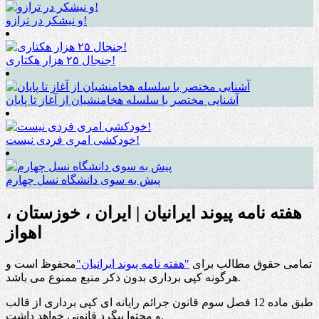
و نیشکر در ترازو!
جنجال ۲۵ هزار هکتاری!
آشنایی مختصر با سلسله هخامنشیان از آغاز تا پایان
خودکشی امری فردی نیست!
پیش به سوی دانشگاه نسل چهارم
هفته نامه پیوند ایرانیان | ایران ، خوزستان ،
اهواز
تمامی حقوق مطالب برای
"هفته نامه پیوند ایرانیان"
محفوظ است و
هرگونه کپی برداری بدون ذکر منبع ممنوع می باشد.
طبق ماده 12 فصل سوم قانون جرائم رایانه ای کپی برداری از قالب
و محتوا پیگرد قانونی خواهد داشت.