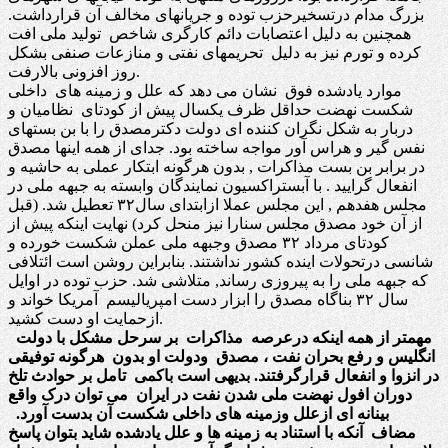
بزرگ مدام درتسخیرحزب توده و جریانهای مخالف آن قرارداشت.
همچنین به دلیل اعتصابات دائم کارگری شاخص تولید ملی افت
کرده و تورم نیز به دلیل تحریمهای نفتی و منازعات صنفی بشکل
روز افزونی بالارفت.
موارد یادشده فوق نشان می دهد که علل و زمینه های داخلی
شکست نهضت حداقل ظرف یکسال پیش از کودتای نظامیان و
دربار به شکل نگران کننده ای دولت دکترمصدق را با بن بستهای
نفس گیر و هراس آور مواجه ساخته بود. جدای از همه اینها مصدق
در برابر بن بست مذاکرات , بدون هرگونه ابتکار عملی به حاشیه و
انفعال گرایید . با آبستراکسیون نمایندگان وابسته به جبهه ملی در
مجلس هفدهم , این مجلس عملا ازابتدای سال۳۲ تعطیل شد. (قبل
از آن خود مصدق مجلس سنارا نیز منحل کرد) نهایت اینکه پیش از
کودتای مرداد ۳۲ مصدق وجبهه ملی عملن شکست خورده و
شانسی درتحولات اینده کشور نداشتند. بنابراین روشن است ائتلافی
که جبهه ملی را به پیروزی رساند, متلاشی شد. حزب توده در اوایل
سال ۳۲ بناگاه مصدق را ابزار دست امپریالیسم آمریکا خواند و
ازحمایت او دست کشید.
مهمتر از همه اینکه درعرصه مذاکرات بر سرحل مشکل با دولت
انگلیس و رفع بحران نفت ، مصدق ودولت او بدون هرگونه توفیقی
در انزوا و انفعال قرارگرفتند. بدیهی است باکمی تامل بر حوادث تلخ
دوران افول نهضت ملی شدن نفت در ایران می توان درک واقع
بینانه ای ازعلل وزمینه های داخلی شکست آن بدست آورد.
مضاف آنکه با استناد به زمینه ها و علل یادشده شاید بتوان پاسخ