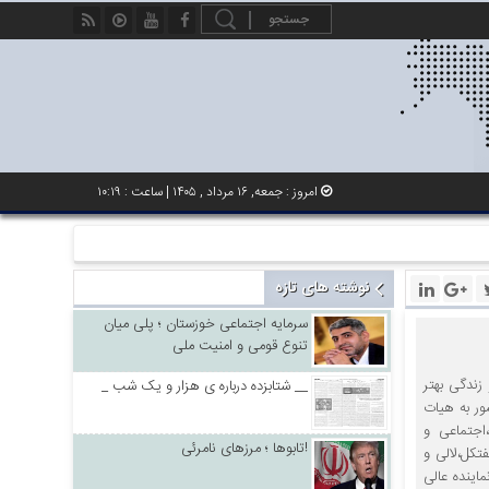
امروز : جمعه, ۱۶ مرداد , ۱۴۰۵ | ساعت : ۱۰:۱۹
نوشته های تازه
سرمایه اجتماعی خوزستان ؛ پلی میان
تنوع قومی و امنیت ملی
بودند که بیش از ۷۵٪ به امید تدبیر و زندگی بهتر
_ شتابزده درباره ی هزار و یک شب __
ت و برنامه ریزی کشور به هیات
اقتصادی،اجتماعی و
تابوها ؛ مرزهای نامرئی!
یمان،باغملک،هفتکل،لالی و
اینده عالی