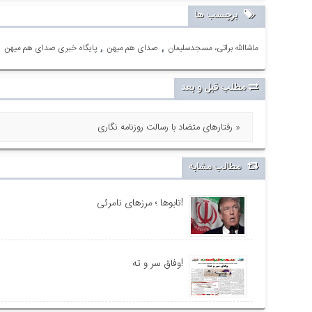
برچسب ها
,
,
ماشاالله براتی، مسجدسلیمان
صدای هم میهن
پایگاه خبری صدای هم میهن
مطلب قبل و بعد
رفتارهای متضاد با رسالت روزنامه نگاری »
مطالب مشابه
تابوها ؛ مرزهای نامرئی!
وفاق سر و ته!