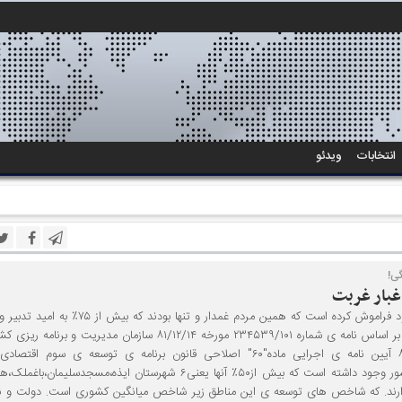
انتخابات
ویدئو
گی!
غبار غربت
دولت تدبیر و امید چه زود فراموش کرده است که همین مردم غمدار و تنها 
مردم، بدان رای داده اند!! بر اساس نامه ی شماره ۲۳۴۵۳۹/۱۰۱ مورخه ۸۱/۱۲/۱۴ سازمان مدیری
دولت و در اجرای ماده۸ آیین نامه ی اجرایی ماده"۶۰" اصلاحی قانون برنامه ی توسعه ی سوم 
فرهنگی،۹شهرستان در کشور وجود داشته است که بیش از۵۰٪ آنها یعنی۶ شهرستان ایذه،مسجدسل
 دارند. که شاخص های توسعه ی این مناطق زیر شاخص میانگین کشوری است. دولت و نم