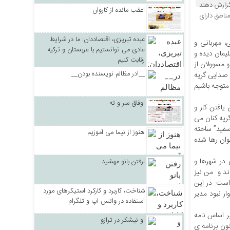
ردم گزارش دهند
عقب مانده از کاروان!
ناطق دارای
عبده تبریزی، اقتصاددان: ما در شرایط
، مهربانی و
عادی می توانستیم با عربستان و ترکیه
یمان دیده و
رقابت کنیم
 مسوولان از
__در مظالم نویسنده بودن!__
 صدایی گریه
ی تلخ و دردناک کافی است تا متوجه باشیم
وفاق سر و ته!
یافتن کار و
ریه کنان می
سفید” ساخته
هنوز از نیما می آموزیم
وان رها شده
 در شهرها و
رفتن بانو مهشید!
ند و من نیز
است. در این
شناخت، کاربرد و کارکرد استیکرهای مورد
ر نبود مدیر
استفاده در واتس اپ و تلگرام
 رای داده اند!! بر اساس نامه
و نیشکر در ترازو!
ات دولت و در اجرای ماده۸ آیین نامه ی اجرایی ماده”۶۰” اصلاحی قانون برنامه ی