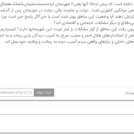
توسعه ی سوم اقتصادی،اجتماعی و فرهنگی،۹شهرستان در کشور وجود داشته است که بیش از۵۰٪ آنها یعنی۶ شهرستان ایذه،مسجدس
گزارش دهند آیا وضعیت این مناطق بهتر شده است یا خیر؟اگر پاسخ خیر است چرا 
شی،طلاق و دیگر مشکلات اجتماعی و اقتصادی اند؟
ن رفت این مناطق از آوار مشکلات و غبار غربت این شهرستانها دارند؟ امیدواریم 
تر از استانداردهای هلال احمر و صلیب سرخ، به آسیب دیدگان یاری رساند و به اعتر
ردهای داخلی و نیازهای واقعی مردم آسیب دیده به رسالت و وظایف خود،عمل کند.
ینت
لینک کوتاه
ndeiranian.ir/?p=11712