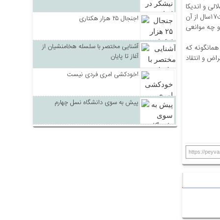
لیمان،باغملک،هفتکل،لالی و اندیکا
در خوزستان قرار دارند. که شاخص های توسعه ی این مناطق زیر شاخص میانگین کشوری است. دولت و نماینده عالی دولت در خوزستان پس از گذشت۱۷سال از آن
جنجال ۲۵ هزار هکتاری!
و چه موانعی
آشنایی مختصر با سلسله هخامنشیان از
همانگونه که
آغاز تا پایان
اض و انتقاد
خودکشی امری فردی نیست!
پیش به سوی دانشگاه نسل چهارم
https://peyva