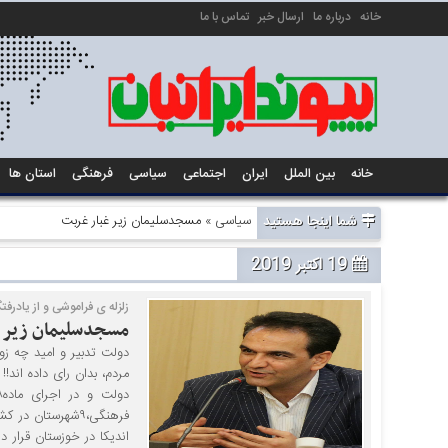
خانه
درباره ما
ارسال خبر
تماس با ما
خانه
بین الملل
ایران
اجتماعی
سیاسی
فرهنگی
استان ها
شما اینجا هستید
سیاسی
» مسجدسلیمان زیر غبار غربت
19 اکتبر 2019
زلزله ی فراموشی و از یادرفت
مسجدسلیمان زیر 
اندیکا در خوزستان قرار