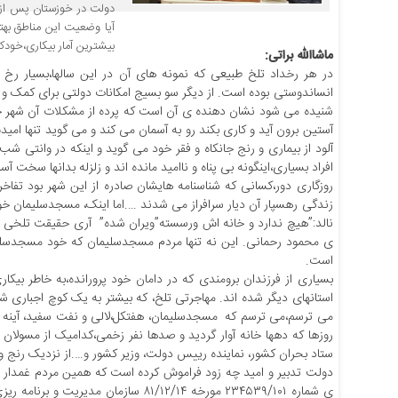
آیا وضعیت این مناطق بهت
بیشترین آمار بیکاری،خود
ماشاالله براتی:
در هر رخداد تلخ طبیعی که نمونه های آن در این سالها،بسیار رخ دا
انساندوستی بوده است. از دیگر سو بسیج امکانات دولتی برای کمک و 
شنیده می شود نشان دهنده ی آن است که پرده از مشکلات آن شهر خاطره
آستین برون آید و کاری بکند رو به آسمان می کند و می گوید تنها ا
افراد بسیاری،اینگونه بی پناه و ناامید مانده اند و زلزله بدانها سخت 
روزگاری دور،کسانی که شناسنامه هایشان صادره از این شهر بود تفاخر 
زندگی رهسپار آن دیار سرافراز می شدند ….اما اینک، مسجدسلیمان خو
نالد:”هیچ ندارد و خانه اش ورسسته”ویران شده” آری حقیقت تلخی اس
ی محمود رحمانی. این نه تنها مردم مسجدسلیمان که خود مسجدسلیما
است.
بسیاری از فرزندان برومندی که در دامان خود پرورانده،به خاطر بیکا
استانهای دیگر شده اند. مهاجرتی تلخ، که بیشتر به یک کوچ اجباری ش
می ترسم،می ترسم که مسجدسلیمان، هفتکل،لالی و نفت سفید، آینه 
روزها که دهها خانه آوار گردید و صدها نفر زخمی،کدامیک از مسولان 
ستاد بحران کشور، نماینده رییس دولت، وزیر کشور و….از نزدیک رنج و 