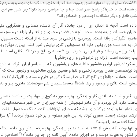
دولت در خوزستان پس از گذشت۱۷سال از آن نامه،باید امروز بصورت شفاف پاسخگوی عملکرد خود بوده و به م
ر شده است یا خیر؟اگر پاسخ خیر است چرا و چه موانعی وجود دارد؟ چرا هنوز هم این م
کشی،طلاق و دیگر مشکلات اجتماعی و اقتصادی اند؟
ده است آنچه تا اندازه ای از درد جانکاه آثار آن کاسته، همدلی و همگرایی ملی
جبران خسارات وارده بوده است. انچه در فضای مجازی و واقعی از زلزله ی مسجدسل
 انگیز کنار رفته است. پیرمردی با زخمی بر سر،ناامیدانه از اینکه دست مسوول و
میدش به خداست چون یقین دارد که مسوولین کاری برایش نمی کنند. پیرزن دیگری با
آلود از بیماری و رنج جانکاه و فقر خود می گوید و اینکه در وانتی شب را به روز می رساند و فریادرسی ندارد. این ۲صحنه 
آسیب رسانده است. زلزله ی فراموشی و از یادرفتگی!
میکردند.شهر اولین ها،شهر خاطره های زیبا،شهری که از سراسر ایران افراد به شوق 
د نیز،همسان همان پیرمرد زخمی و تنها و همین پیرزن سالخورده و رنجور است که گ
ت همانند دیالوگهای تلخ کاراکتر صفر سنگ کن در فلیم مستند و تاثیرگذار”نفت 
ن است نالان و رنجور و رها شده!! مسجدسلیمان هم خود،مانند مادری پیر و نات
ری، فقر و امید به یافتن کار و زندگی بهتر،مجبور به کوچ و مهاجرت و حاشیه نشینی
باهت دارد. آن پیرمرد و آن مادر تنها،بیش از همه چیز،زبان حال شهر مسجدسلیمان ا
ی تمام نما و آینده ی کشوری باشد که مجرای ارتزاقش اقتصاد تک محصولی نفت 
ارشد دولت، زحمت سفری کوتاه به این شهر مظلوم را بر خود هموار کردند؟ آیا سزاوا
مشکلات مردم را ببینند؟
دولت تدبیر و امید چه زود فراموش کرده است که همین مردم غمدار و تنها بودند که بیش از ۷۵٪ به امید تدبیر و زندگی بهتر مردم، بدان
ی شماره ۲۳۴۵۳۹/۱۰۱ مورخه ۸۱/۱۲/۱۴ سازمان مدیریت و برنامه ریزی کشور به هی