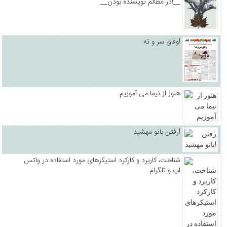
__در مظالم نویسنده بودن!__
وفاق سر و ته!
هنوز از نیما می آموزیم
رفتن بانو مهشید!
شناخت، کاربرد و کارکرد استیکرهای مورد استفاده در واتس
اپ و تلگرام