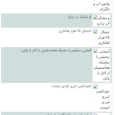
و نیشکر در ترازو!
جنجال ۲۵ هزار هکتاری!
آشنایی مختصر با سلسله هخامنشیان از آغاز تا پایان
خودکشی امری فردی نیست!