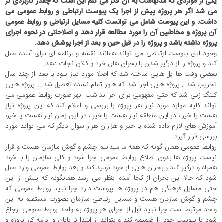
یکی از مواردی که مدتهاست به آن فکر می کنم این است که چقدر کاربردی تر
می شد اگر هر پروژه پیش از اجرا یک پیوست ارتباطی و روابط عمومی می
داشت. و این پیوست شامل می توانست کلیه مسایل ارتباطی و روابط عمومی
آن پروژه و مخاطبین آن را مورد مطالعه قرار دهد و اصلاحاتی در نحوه اجرای
پروژه داشته باشد و پروژه را در قبل حین و بعد از اجرا پوشش دهد.
وجود این پیوست ارتباطی می تواند همانند نقشه و برنامه ای برای آینده عمل
کند و پروژه را از درگیر شدن با بحران های خرد و کلان نجات دهد.
بعضی وقت ها پل هایی ساخته شد که اصلا مورد نیاز نبود یا بعد از چند سال
تخریب شد . پروژه هایی اجرا شد که هنوز تمام نشده تعطیل شد .. پروژه هایی
کلنگ زنی شد که حتی مفهومی برای اجرا نداشت. بهر صورت روابط عمومی می
تواند کلیه موارد مورد نیاز هر پروژه را بررسی و اعلام کند که این پروژه نیاز
هست یا خیر ، در این منطقه نیاز هست یا خیر ، در این زمان نیاز هست یا خیر،
آموزش های لازم داده شده یا خیر و هزاران هزار سوال دیگر که می تواند مورد
بررسی قرار گیرد.
روابط عمومی همان گونه که همه ما میدانیم چشم و گوش سازمان هست و قرار
نیست پروژه ها بدون اطلاع روابط عمومی اجرا شود و کلی سازمان را با خود
همراه و درگیر کند و بحران هایی از خود تولید کند و بعد روابط عمومی وارد عمل
شود که حالا این بحران از کجا آمده. بنظر می رسد همانگونه که پیش از این
حتی مسایل فرهنگی هم در پروژه ها پیوست دارد چرا نباید روابط عمومی که
چشم و گوش سازمان هست و مسایل ارتباطی سازمان بصورت مستقیم به این
واحد مرتبط است چرا نباید قبل از اجرای هر پروژه به واحد روابط عمومی ارجاع
شود تا پیوست خود را ضمیمه کند و بتواند از ابتدا تا پایان و ادامه کار پروژه و