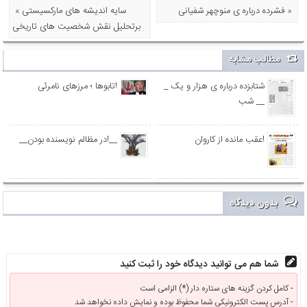
فشرده درباره ی منوچهر شفیانی »
« سایه اندیشه های مارکسیستی
برتحلیل نقش شخصیت های تاریخی
مطالب مشابه
_ شتابزده درباره ی هزار و یک
تابوها ؛ مرزهای نامرئی!
شب __
عقب مانده از کاروان!
__در مظالم نویسنده بودن!__
بدون دیدگاه
شما هم می توانید دیدگاه خود را ثبت کنید
کامل کردن گزینه های ستاره دار (*) الزامی است -
آدرس پست الکترونیکی شما محفوظ بوده و نمایش داده نخواهد شد -