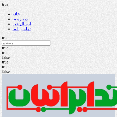
true
خانه
درباره ما
ارسال خبر
تماس با ما
true
true
true
false
true
true
false