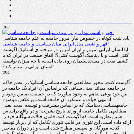
true
یادداشت کوتاه در خصوص نیاز امروز جامعه به علم جامعه شناسی
قهر و آشتی مدل ایرانی میان سیاست و جامعه شناسی!
آیا انسان ایرانی امروز و ایران امروز در مرحله ی استاتیک اگوست
کنتی است و یا دینامیک آگوست کنتی؟! اتفاق صنعت در ایران که با
کشف نفت در مسجدسلیمان روی داده است، تا چه میزان توانسته
انسان ایرانی را متاثر کند؟!
true
آگوست کنت، محور مطالعهی جامعه شناسی استاتیک را نظم حاکم
در جامعه میداند. یعنی سیاقی که براساس آن افراد یک جامعه در
بین خود نوعی تفاهم به وجود میآورند که در حقیقت ضامن وجود و
ادامهی حیات و عملکرد آن جامعه است. برعکس موضوع
جامعهشناسی دینامیک که بر اساس پیشرفت و توسعه است. یعنی
مطالعهی تکامل جامعه از ورای تاریخ بشریت؛ و در واقع براساس
همین نظریه است که آگوست کنت قانون حالات سهگانه خود را
ارائه داده است. این تئوری در قالب تئوری تکامل که از دیرباز توسط
کنت، مورگان و اسپنسر مطرح شده است و در دوران معاصر
افرادی مثل گرهارد و جین لنسکی آن را پی می گیرند جای گرفته