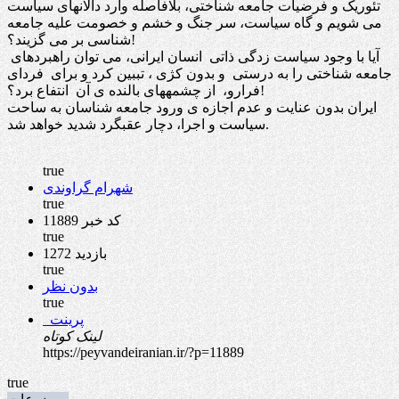
تئوریک و فرضیات جامعه شناختی، بلافاصله وارد دالانهای سیاست
می شویم و گاه سیاست، سر جنگ و خشم و خصومت علیه جامعه
شناسی بر می گزیند؟!
آیا با وجود سیاست زدگی ذاتی انسان ایرانی، می توان راهبردهای
جامعه شناختی را به درستی و بدون کژی ، تببین کرد و برای فردای
فرارو، از چشمههای بالنده ی آن انتفاع برد؟!
ایران بدون عنایت و عدم اجازه ی ورود جامعه شناسان به ساحت
سیاست و اجرا، دچار عقبگرد شدید خواهد شد.
true
شهرام گراوندی
true
کد خبر 11889
true
1272 بازدید
true
بدون نظر
true
پرینت
لینک کوتاه
https://peyvandeiranian.ir/?p=11889
true