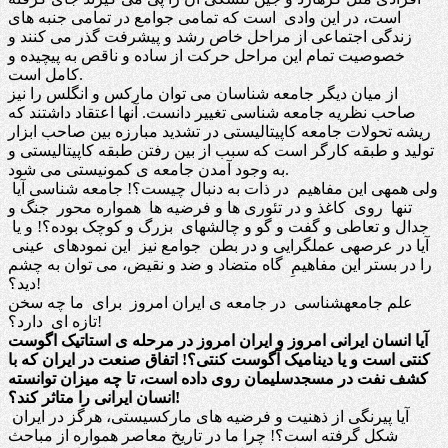
است، در این وادی است که تمامی جوامع در تمامی جنبه های
زندگی اجتماعی از مراحل خاص رشد و پیشرفت گذر می کنند و
خصوصیت تمام این مراحل حرکت از ساده و ناقص به پیچیده و
کامل است.
از میان دیگر جامعه شناسان می توان مارکس و انگلس را نیز
صاحب نظریه جامعه شناسی تغییر دانست. آنها اعتقاد داشتند که
ریشه تحولات جامعه کاپیتالیستی در تشدید مبارزه بین صاحب ابزار
تولید و طبقه کارگر است که سبب از بین رفتن طبقه کاپیتالیستی و
به وجود آمدن جامعه ی کمونیستی می شود.
ولی همهی این مفاهیم در ذات به دنبال چیست؟! جامعه شناسی آیا
تنها روی کاغذ و در تئوری ها و فرضیه ها همواره محور جنگ و
جدال و تعاطی و گفت و گو و چالشهای بزرگ و کوچک بوده؟! و یا
آیا در عرصهی عملگرایی و در بطن جوامع نیز این نمودهای عینی
را در بستر این مفاهیمِ گاه متضاد و ضد و نقیض، می توان به چشم
دید؟!
علم جامعهشناسی در جامعه ی ایران امروز برای ما چه سخن
تازه ای دارد؟!
آیا انسان ایرانی امروز و ایران امروز در مرحله ی استاتیک اگوست
کنتی است و یا دینامیک آگوست کنتی؟! اتفاق صنعت در ایران که با
کشف نفت در مسجدسلیمان روی داده است، تا چه میزان توانسته
انسان ایرانی را متاثر کند؟!
آیا پیرنگی از ذهنیت و فرضیه های مارکسیستی، هرگز در ایران
شکل گرفته است؟! چرا ما در تاریخ معاصر همواره از مباحث