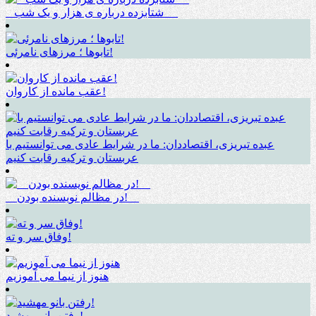
_ شتابزده درباره ی هزار و یک شب __
تابوها ؛ مرزهای نامرئی!
عقب مانده از کاروان!
عبده تبریزی، اقتصاددان: ما در شرایط عادی می توانستیم با
عربستان و ترکیه رقابت کنیم
__در مظالم نویسنده بودن!__
وفاق سر و ته!
هنوز از نیما می آموزیم
رفتن بانو مهشید!