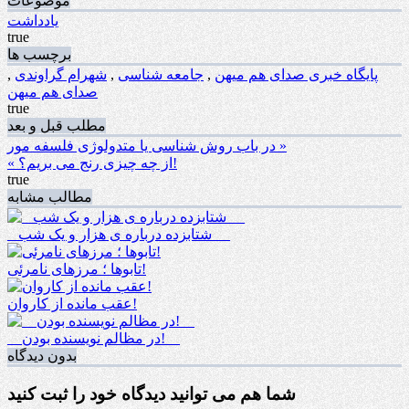
موضوعات
یادداشت
true
برچسب ها
پایگاه خبری صدای هم میهن
,
جامعه شناسی
,
شهرام گراوندی
,
صدای هم میهن
true
مطلب قبل و بعد
در باب روش شناسی یا متدولوژی فلسفه مور »
« از چه چیزی رنج می بریم؟!
true
مطالب مشابه
_ شتابزده درباره ی هزار و یک شب __
تابوها ؛ مرزهای نامرئی!
عقب مانده از کاروان!
__در مظالم نویسنده بودن!__
بدون دیدگاه
شما هم می توانید دیدگاه خود را ثبت کنید