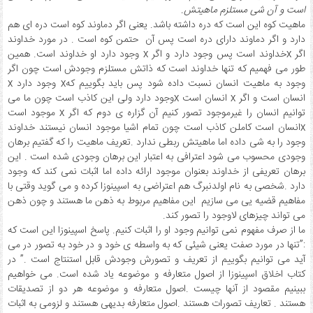
است و آن شی مستلزم ماهیتش.
ماهیت کوه این است که دره داشته باشد. یعنی اگر دماوند کوه است دره ای هم
دارد و اگر دماوند دارای دره است پس آن حتمن کوه است . در مورد خداوند
اگر xخداوند است پس وجود دارد و اگر x وجود دارد او خداوند است. همین
طور می فهمیم که تنها خداوند است که ذاتش مستلزم وجودش است چون اگر
وجود به ماهیت انسان نسبت داده شود پس باید بگوییم کهx وجود دارد x
انسان است و اگر x انسان است xوجود دارد ولی این کاذب است چون ما می
توانیم انسان را غیرموجود تصور کنیم آن گزاره ی دوم که اگر x موجود است
xانسان است کاملن کاذب است چون تمام اشیا موجود انسان نیستند خداوند
وجود را به شی داده اما ماهیتش ربطی ندارد .تعریف ماهیت را که گفتیم برهان
وجودی محسوب می شود اعترافی به اعتبار این برهان وجودی شده است . این
برهان تعریفی از خداوند بعنوان موجود ارائه داده اما اثبات نمی کند که وجود
دارد .شخصی به نام اولدنبرگ هم اعتراضی به اسپینوزا کرده و می گوید وقتی با
مفاهیم قضیه یی می سازیم این مفاهیم مربوط به ذهن ما هستند و چون ذهن
می تواند چیزهای لاوجود را تصور کند.
ما از صرف مفهوم نمی توانیم وجود او را اثبات کنیم. پاسخ اسپینوزا این است که
:”تنها در مورد صفت یعنی شیئی که به واسطه ی خود و در خود به تصور در می
آید می توانیم بگوییم از تعریف و تصورش وجودش قابل استنتاج است .” در
کتاب اخلاق اسپینوزا از اصول متعارفه و موضوعه یاد شده است. می خواهیم
ببینیم مقصود از آنها چیست .اصول متعارفه و موضوعه هر دو از تصدیقات
هستند . تعاریف تصورات هستند .اصول متعارفه بدیهی هستند و لزومی به اثبات