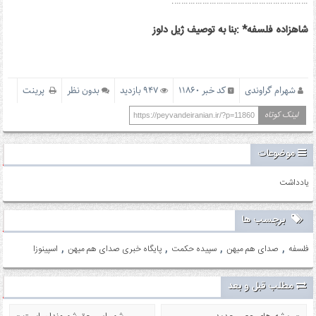
………………………………………………….
شاهزاده فلسفه* :بنا به توصیف ژیل دلوز
شهرام گراوندی
کد خبر 11860
947 بازدید
بدون نظر
پرینت
لینک کوتاه
https://peyvandeiranian.ir/?p=11860
موضوعات
یادداشت
برچسب ها
,
,
,
,
فلسفه
صدای هم میهن
سپیده حکمت
پایگاه خبری صدای هم میهن
اسپینوزا
مطلب قبل و بعد