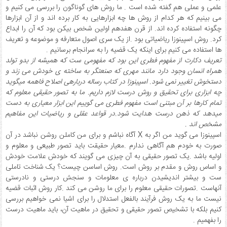
علمی و عملی هم گفته شده است . ما روش های گوناگون را بررسی می کنیم و
می بینیم که هر کدام از روش ها چه ابزارهایی به کار برده اند و از آن ابزارها
چگونه استفاده کرده اند. از قرن هفدهم اولین شخص بیکن بود که آن را ابداع
کرد. روش اسپینوزا ریاضیاتی بود .از یک سری اصول متعارفه و موضوعه و تعریف
ها استفاده می کنیم برای اینکه یک قضیه را به سرانجام برسانیم .
تعریف دکارت از مفهوم فطری این بود که مفهومی ست که همیشه از بدو تولد
همراه انسان وجود دارد مانند مهری که صنعتگر به ساخته ی خودش می زند و
دستخوش تغییر نمی شود. اسپینوزا در کتاب رساله درباره­ی اصلاح فاهمه می­گوید
چه ابزاری برای تحقیق و روش درست لازم داریم. ما به تصور حقیقی معلوم که
تمام کارها بر آن مبتنی است مفهوم فطری می گوییم این ابزار معیاری به دست
می­دهد که ذهن درست هدایت شود.در قواعد عقلی و ریاضیات این مفاهیم
مشخص اند .
اسپینوزا می گوید من اگر به X آگاه نباشم و برای من کاملن روشن نباشد در آن
صورت به خودم هم آگاهی ندارم .معیار حقیقت باید تصور طبیعی و معلوم و
اولیه باشد .یک تصور حقیقی به آن چیزی می گویند که خودش علامت خودش
و اساس روش و مقدم بر روش است. روش اساسن چیست؟ یک شناخت تاملی
ست و بیشتر اندیشیدن درباره ی معلومات و سنجش درستی و نادرستی
آنهاست .تصورات حقیقی معلوم را برای ما روشن می کند .کار روش اثبات قضیه
نیست ما به یک روش فرآیند بالفعل استدلال را برای اشیا نمی خواهیم بررسی
کنیم بلکه با تشخیص تصور حقیقی و تحقیق در ماهیت آن، باید ماهیت درست
را بفهمیم .