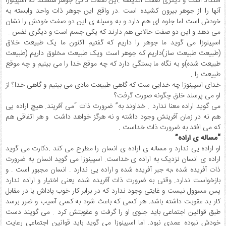
امتداد است و دیگری صفت اندیشه .این صفات ذاتی جوهر هستند که اسپینوزا
آنها را از جوهر بیرون کشیده است .در واقع این جوهر ذات واحد وابسته به
خودش است اما جلوه ای هم دارد و به وسیله ی این دو صفت خودش را نشان
می دهد و این دو صفت حالاتی هم دارند که یکی جسم است و دیگری نفس .
اسپینوزا می گوید ما جوهر را داریم که گفتیم اکنون ما یک طبیعت خلاق
(طبیعت طبیعت ساز)داریم که جوهر است ویک طبیعت مخلوق داریم (طبیعت
طبیعت شده)و به نگاه ما بستگی دارد که چه موقع خدا را می بینیم و چه موقع
طبیعت را .
خدای اسپینوزا چه خدایی ست که گاهی طبیعت مادی می بینیم و گاهی خدا؟ از
او می پرسند خلق چگونه صورت گرفت؟
می گوید اراده معنا ندارد . خداوند به” ضرورت ذات “می آفریند. هیچ اراده یی
هم نه در زمان آفرینش وجود داشته و نه هرگز خواهد داشت و هر اتفاقی هم
که می افتد به ضرورت ذات خداست .
“مساله ی اراده”
او اراده یی ندارد و مساله ی اراده ی انسان را مطرح می کند .دکارت می گوید
اراده ی انسان نزدیک به اراده ی خداست. اسپینوزا می گوید انسان به ضرورت
ذات آفریده شده ،به جبر آفریده شده و اراده یی ندارد . انسان مجبور است . و
بازخواست ندارد. وقتی به ضرورت ذات آفریده شده یعنی اختیار و اراده ندارد
پس مسوول نیست و غایتی وجود ندارد که در برابر کار خوب پاداش یا در مقابل
کار بد عقوبت داشته باشد. هر کسی که باعث شود به کسی آسیب و ضرر برسد
طبق قوانین اجتماعی باید جلوی او را گرفت و عقوبتش کرد . می گویند دست
خودش نبوده عمدی نبود. اما اسپینوزا می گوید باید قوانین اجتماعی رعایت