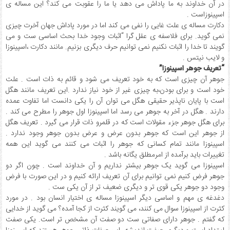
در آن خداوند به ما پاداش می دهد یا ما را عقوبت می کند؟ این مساله ی
اسپینوزاست .
دکارت مساله ی علت غایی را نفی می کند اما در مورد پاداش جهان آخرت چیزی
نمی گوید. برای فلاسفه ی عقل گرا “اثبات وجود خدا بحث اساسی ست و می
گویند تا خدا را اثبات نکنیم نمی توانیم حرف دیگری بزنیم. مانند دکارت ،اسپینوزا
و لایب نیتس .
“تعریف جوهر اسپینوزا”
جوهر آن چیزی است که به خود تعریف می شود و قائم به ذات است . علت
خود است و برای بودن،به چیزی غیر از خود نیاز ندارد .این تعریف مانند هگل
است با پایان ناپذیر حقیقی هگل می توان آن را یکی دانست اما تفاوت عمده
دارند . هگل در آخر به جوهر می رسد اما اسپینوزا اول جوهر را مطرح می کند .
برای هگل جوهر جزء مقولات است که در قلمرو ذات قرار می گیرد . تعریف هگل
از جوهر این است که جوهر بدون عرض و عرض بدون جوهر وجود ندارد .
اسپینوزا مانند تمام کسانی که جوهر را اثبات می کنند می گوید این همه
تغییرات باید برآمده از امرمطلق یگانه باشد .
اسپینوزا می گوید یک جوهر بیشتر نداریم و آن خداوند است . چون اگر دو
جوهر فرض کنیم نمی توانیم برای آن تعریف ارائه کنیم و در این صورت با فرض
وجود دو جوهر یکی قوی تر و دیگری ضعیف تر از آن یکی ست .
دغدغه ی مهم و اساسی دیگر اسپینوزا مساله ی اختیار انسان بود . در مورد
کثرت از اسپینوزا سوال می کنند، می گویند کثرت از کجا آمده؟ می گوید از خدایی
که گفتم . جوهر دارای صفاتی ست دو صفت آن مشخص تر است. یکی صفت