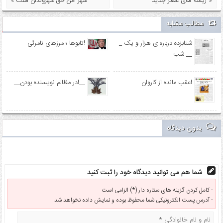
ریشه های عصر جدید »
« شهر امن حق شهروندان است
مطالب مشابه
_ شتابزده درباره ی هزار و یک
تابوها ؛ مرزهای نامرئی!
شب __
عقب مانده از کاروان!
__در مظالم نویسنده بودن!__
بدون دیدگاه
شما هم می توانید دیدگاه خود را ثبت کنید
کامل کردن گزینه های ستاره دار (*) الزامی است -
آدرس پست الکترونیکی شما محفوظ بوده و نمایش داده نخواهد شد -