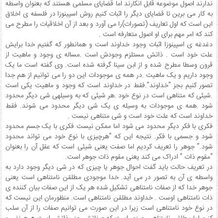
ندارند اصول موضوعه قابل انکارند اما قضایای مسلمی هستند که بعنوان واسطه
به کار می برین تا قضایای دیگر را اثبات کنیم روش اسپینوزا در فلسفه ی اخلاق
این است که اول تعاریف (تصورات)را می آورد و بعد از آن اخلاقیات را مطرح می
کند که امر مهم برای او اصول متعارفه است .
دغدغه ی اسپینوزا اثبات وجود خداوند است و همانطور که گفتیم خدا برایش
علت خود است . ذاتش مستلزم وجودش است .مساله ی وجود و ماهیت از
قرون وسطا مطرح شده و از ابن سینا گرفته شده است. وی گفته است ما یک
وجود داریم و یک ماهیت .در همه ی موجودات این دو را می توانیم از هم جدا
تصور کنیم بجز “خداوند”.فقط در خداوند است که وجود و ماهیت یکی است
.شیئی که متناهی است در نوع خود .هر شیئی که به وسیله­ی شی دیگر محدود
شود .همه ی موجودات به وسیله ی یک شی دیگر محدود می شوند. فقط
خداوند است که علت خود است و شی متناهی نیست .
فکری با فکر دیگر محدود می شود اما ممکن نیست فکری با یک جسم محدود
شود و جسمی با فکر. نتیجه این که “هرچیزی با نوع خود می تواند محدود
شود.” جوهر را تعریف کردیم اما صفت یعنی شیئی است که عقل آن را بعنوان
“مقوم ذات ” ادراک می کند یعنی مقوم ذات جوهر است.
در تعریف حالت باید گفت احوال جوهر یا چیزی که در شی دیگر وجود دارد به
واسطه ی آن به تصور در می آید. خدا موجودی مطلقن نامتناهی است یعنی
جوهر خدا که از صفات نامتناهی تشکیل شده هر یک از این صفات بیان کننده ی
ذات نامتناهی اوست . خداوند مطلقن نامتناهی است. منظورمان این نیست که
در نوع خود نامتناهی است زیرا در این صورت می توانیم صفات را از آن سلب