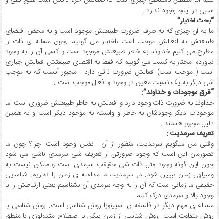
کنیم اما مطلقن نامتناهی چیزی است که صفاتش جزء ذاتش است هیچ نفی و
سلبی در اینجا وجود ندارد .
“بحث اختیار”
ما به آن چیزی که به صرف ضرورت طبیعتش موجود است و به محض اقتضای
طبیعتش به افعالش موجب است ،اختیار می گوییم .چون مساله ی ذات را
مطرح می کنیم خداوند به خاطر طبیعتش موجود است و کسی آن را به وجود
نیاورده .مختار به کسب می گوییم که فقط به اقتضای طبیعتش افعالش اجباری
است ( موجب است) افعالش ضرورت ذاتی دارد . مجبور آنست که به موجب
شی دیگر به یک نسبت معین در وجود و افعال موجب است .
“فرق موجودات و خداوند”:
خداوند به ضرورت ذات وجود دارد و افعالش به خاطر طبیعتش ضروری است اما
موجودات دیگر وجودشان به خاطر و وابسته به موجود دیگر است و به همین
دلیل مجبور هستند .
تعریف سرمدیت :
وقتی من می­گویم سرمدیت، منظور از آن نفس وجود است. چرا؟ چون ما
تصورمان این است که وجود ضرورتن از تعریف شی سرمدی ناشی می شود
چون این گونه وجود مثل ذات شی حقیقب سرمدی است و ممکن نیست به
وسیله­ی زمان تبیین شود. در سرمدیت ما مداخله ی زمان را نداریم. شناسایی
حقیقی ما زمانی ست که آن را به وجه سرمدی آن بشناسیم یعنی ارتباطش را با
وجود والا و سرمدی درک کنیم .
مساله ی مهم دیگر در فلسفه ی اسپینوزا روش شناسی است. روش شناسی با
روش متفاوت است. روش شناسی از زمان بیکن با اصطلاح متدولوژی با منطق