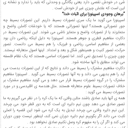
شی در خودش نقصی دارد یعنی یگانگی و وحدتی که باید را ندارد و نشانه ی
این است که علتش چیزی غیر از خودش است .
“برهان وجودی اسپینوزا برای اثبات خدا”
اسپینوزا می گوید ما یک سری تصورات بسیط داریم. این تصورات بسیط چه
جور تصوراتی هستند؟ اینها تصوراتی هستند که یا خودشات کاملن واضح و
متمایزند یا از تصورات واضح و متمایز ناشی می شوند. این تصورات بسیط در
دکارت مفاهیم فطری و جوهر هستند. اسپینوزا به دلیل اینکه ریاضی دان بود
بعضی از مفاهیم اساسی ریاضی و فیزیک را هم بسیط می دانست. تصور
حرکت، تصور کنیت و همینطور شکل و بعد و امتداد. اینها اصول متعارفه نیستند.
چون چیزی را تصدیق نمی کنند. اما تصورات اساسی هستند که یک نظام فلسفه
می تواند مطابق با آنها ساخته شود.
دکارت مفاهیم مشترک را بسیط می داند و نتایج که از این تصورات بدست می
آید را هم بدیهی می داند و به آنها تصورات بسیط می گوید . اسپینوزا مفاهیم
مشترک را در گروه تصورات بسیط قرار می دهد و می گوید مفاهیم مشترک بر
خلاف تصورات بسیط علوم متعارفه هستند .مثل هندسه ی اقلیدسی.و در مورد
تصورات بسیط می گوید :
همه ی آنها باید صادق باشند مثلن وقتی که ما یک کره را در نظر می گیریم به ما
تصور صادق می دهد چون نیم دایره ای است که به دور قطر خود می چرخد
.این نیم دایره وقتی می چرخد تبدیل به یک کره می شود این قضیه را اصلی
ثابت می داند اگر بگوییم نیم دایره دوران نمی کند، اینطور نیست چون دوران
می کند و اگر آن را به مفهوم کره وصل نکنیم صادق نخواهد بود .