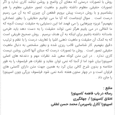
روش با تصورات درستی که معنای آن واضح و روشن نباشد کاری ندارد و اگر
تصورات حقیقی معلوم داشته باشیم و ماهیت تصور حقیقی معلوم را هم
بشناسیم و با روش درست پیش برویم قطعن آن چیزی که به آن می رسیم
درست است . سوال اینجاست که آیا ما می توانیم حقایقی را بطور تصادفی
بفهمیم؟ غریزه چیزهایی را می فهمد اما این دستیابی به حقیقت نیست آنچه که
ما اتفاقی در می یابیم هرگز نمی تواند حقیقت را به دست دهد باید طرحی
عامدانه داشته باشیم برای اینکه به آن هدف برسیم . روش صحیح طریقی است
که به کمک آن حقیقت و ماهیت ذهنی اشیا یا تعاریف درست را با نظم و ترتیب
دقیق بفهمیم .کار شناسایی قالب ریزی شده و بطور مشخص به دنبال ماهیت
حقیقی تصور است . روش ،با تصورات درست که مبنای آنها کاملن روشن نیست
کاری ندارد . در این متن کوتاه سعی شد نظرات مهم و دغدغه های اصلی
اسپینوزا بیان شود اما از آنجا که نمی توان عقاید و نظرات هر فیلسوف را به طور
خلاصه و بدون شرح کافی بیان کرد به همین جهت متن دارای کاستی های
فراوان است و در چهار ستون هفته نامه نمی شود فیلسوف بزرگی چون اسپینوزا
را جای داد .
منابع :
رساله در باب فاهمه /اسپینوزا
اخلاق /اسپینوزا / جهانگیری
اسپینوزا /کارل یاسپر
س/ محمد حسن لطفی