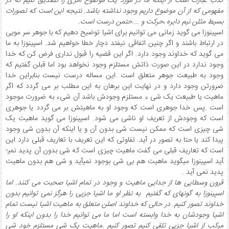
کذب عبارت است از اینکه ما در مورد یک موضوع
امری را تصدی
ق کنیم که در
مفهومی که از آن موضوع داریم وجود نداشته باشد. نتیجه این است که تصورات
بسیط مثلن نیم دایره ،حرکت و ….حتمن درست است.
اسپینوزا می گوید زمانی می توانیم برای اشیا توضیح دهیم که با جوهر سر مویی
در ارتباط باشند و اگر چنین اتفاقی نیفتد دچار خطا خواهیم شد. اسپینوزا به ما
می گوید که خداوند وجود دارد. اگر این قضیه را قبول نداری فرض کن که خدا
وجود ندارد در این صورت ذاتش مستلزم وجود نخواهد بود اما قبلن گفتیم که
وجود به طبیعت جوهر متعلق است .این مساله درست نیست بنابراین خدا
ضرورتن وجود دارد و در نهایت این برهان به این مطلب بر می گردد که اگر
ماهیت یا طبیعت یک شی ء مستلزم وجودش باشد آن شیء به ضرورت موجود
است .پس خدا جوهری است که وجود او به ماهیتش بر می گردد یا جوهری
است که وجودش از تعریف او ناشی می شود. اسپینوزا می گوید ماهیت یک
شی چیزی است که ممکن نیست شی بدون آن و یا اینکه آن بدون شی وجود
پیدا کند یا حتا به تصور در آید. تفاوتی که این تعریف با تعاریف قبلی دارد این
است که تعاریف قبلی می گفت ماهیت چیزی است که شی بدون آن پدید نمی­
آید اسپینوزا می­گوید ماهیت هم بی شی بوجود نمی­آید و شی هم بدون ماهیت
پدید نمی آید .
قرون وسطایی ها از جدایی ماهیت و وجود در تمام اشیا صحبت می کنند. اما
اسپینوزا به گونه­ای که گفتیم به نظر او ما اشیا جزیی را هرگز نمی توانیم بدون
خداوند تصور کنیم. در حالی که خداوند اصلن متعلق به ماهیت اشیا نیست تمام
اشیا وجودشان به خدا وابسته است اما ما می توانیم خدا را بدون اینکه او را
مرکب از اشیا جزیی تلقی کنیم تصور کنیم .ماهیت یک شی مستلزم خود شی