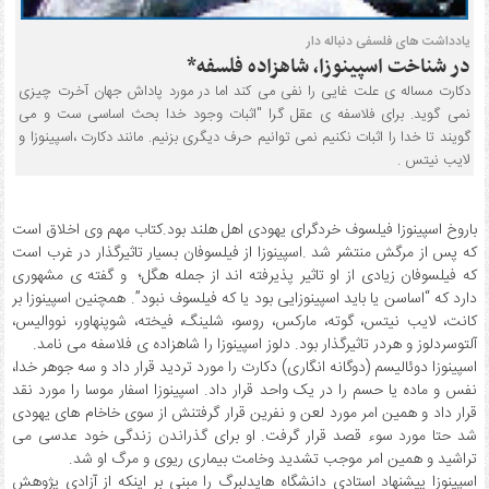
یادداشت های فلسفی دنباله دار
در شناخت اسپینوزا، شاهزاده فلسفه*
دکارت مساله ی علت غایی را نفی می کند اما در مورد پاداش جهان آخرت چیزی
نمی گوید. برای فلاسفه ی عقل گرا "اثبات وجود خدا بحث اساسی ست و می
گویند تا خدا را اثبات نکنیم نمی توانیم حرف دیگری بزنیم. مانند دکارت ،اسپینوزا و
لایب نیتس .
باروخ اسپینوزا فیلسوف خردگرای یهودی اهل هلند بود.کتاب مهم وی اخلاق است
که پس از مرگش منتشر شد .اسپینوزا از فیلسوفان بسیار تاثیرگذار در غرب است
که فیلسوفان زیادی از او تاثیر پذیرفته اند از جمله هگل؛ و گفته ی مشهوری
دارد که “اساسن یا باید اسپینوزایی بود یا که فیلسوف نبود”. همچنین اسپینوزا بر
کانت، لایب نیتس، گوته، مارکس، روسو، شلینگ، فیخته، شوپنهاور، نووالیس،
آلتوسردلوز و هردر تاثیرگذار بود. دلوز اسپینوزا را شاهزاده ی فلاسفه می نامد.
اسپینوزا دوئالیسم (دوگانه انگاری) دکارت را مورد تردید قرار داد و سه جوهر خدا،
نفس و ماده یا حسم را در یک واحد قرار داد. اسپینوزا اسفار موسا را مورد نقد
قرار داد و همین امر مورد لعن و نفرین قرار گرفتنش از سوی خاخام های یهودی
شد حتا مورد سوء قصد قرار گرفت. او برای گذراندن زندگی خود عدسی می
تراشید و همین امر موجب تشدید وخامت بیماری ریوی و مرگ او شد.
اسپینوزا پیشنهاد استادی دانشگاه هایدلبرگ را مبنی بر اینکه از آزادی پژوهش