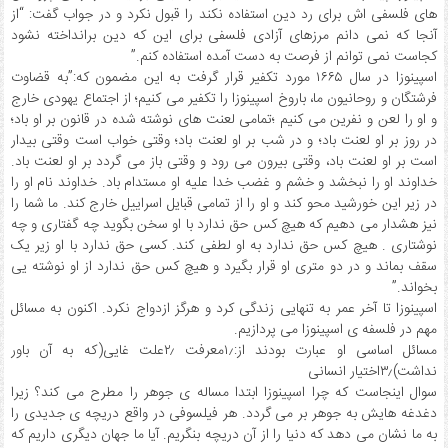
های فلسفی اش برای رد دین استفاده نکند را قبول نکرد و در جواب گفت: “از
آنجا که نمی دانم مرزهای آزادی فلسفی برای این که دین برانداخته نشود
کجاست نمی توانم از فرصت به دست آمده استفاده کنم.”
اسپینوزا در سال ۱۶۶۵ مورد تکفیر قرار گرفت به این مضمون که:”به قضاوت
فرشتگان و روحانیون ما، باروخ اسپینوزا را تکفیر می کنیم؛ از اجتماع یهودی خارج
و او را لعن و نفرین می کنیم ؛تمامی لعنت های نوشته شده در قانون بر او باد؛
در روز بر او لعنت باد؛ و در شب بر او لعنت باد؛ وقتی خواب است وقتی بیدار
است بر او لعنت باد، وقتی بیرون می رود و وقتی باز می گردد بر او لعنت باد.
خداوند او را نبخشد و خشم و غضب خدا علیه او مستدام باد. خداوند نام او را
در زیر این خورشید محو کند و او را از تمامی قبایل اسراییل خارج کند. ما شما را
نیز هشدار می دهیم که هیچ کس حق ندارد با او سخن بگوید چه گفتاری و چه
نوشتاری . هیچ کس حق ندارد به او لطفی کند. کسی حق ندارد با او زیر یک
سقف بماند و در دو متری او قرار بگیرد و هیچ کس حق ندارد از او نوشته یی
بخواند.”
اسپینوزا تا آخر عمر به تنهایی زندگی کرد و هرگز ازدواج نکرد. اکنون به مسائل
مهم در فلسفه ی اسپینوزا می پردازیم.
مسائل اساسی او عبارت بودند از:۱٫معرفت ۲٫علت غایی(که به آن باور
نداشت)۳٫اختیار انسانی
سوال اینجاست که چرا اسپینوزا ابتدا مساله ی جوهر را مطرح می کند؟ زیرا
دغدغه هایش به جوهر بر می گردد. هر فیلسوفی در واقع دریچه ی جدیدی را
به ما نشان می دهد که دنیا را از آن دریچه بنگریم. آیا ما جهان دیگری داریم که