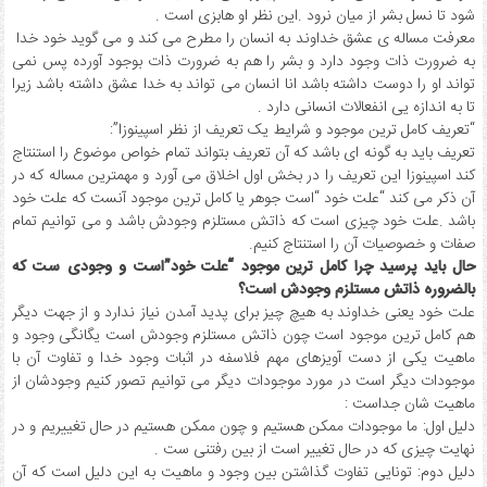
شود تا نسل بشر از میان نرود .این نظر او هابزی است .
معرفت مساله ی عشق خداوند به انسان را مطرح می کند و می گوید خود خدا
به ضرورت ذات وجود دارد و بشر را هم به ضرورت ذات بوجود آورده پس نمی
تواند او را دوست داشته باشد انا انسان می تواند به خدا عشق داشته باشد زیرا
تا به اندازه یی انفعالات انسانی دارد .
“تعریف کامل ترین موجود و شرایط یک تعریف از نظر اسپینوزا”:
تعریف باید به گونه ای باشد که آن تعریف بتواند تمام خواص موضوع را استنتاج
کند اسپینوزا این تعریف را در بخش اول اخلاق می آورد و مهمترین مساله که در
آن ذکر می کند “علت خود “است جوهر یا کامل ترین موجود آنست که علت خود
باشد .علت خود چیزی است که ذاتش مستلزم وجودش باشد و می توانیم تمام
صفات و خصوصیات آن را استنتاج کنیم.
حال باید پرسید چرا کامل ترین موجود “علت خود”است و وجودی ست که
بالضروره ذاتش مستلزم وجودش است؟
علت خود یعنی خداوند به هیچ چیز برای پدید آمدن نیاز ندارد و از جهت دیگر
هم کامل ترین موجود است چون ذاتش مستلزم وجودش است یگانگی وجود و
ماهیت یکی از دست آویزهای مهم فلاسفه در اثبات وجود خدا و تفاوت آن با
موجودات دیگر است در مورد موجودات دیگر می توانیم تصور کنیم وجودشان از
ماهیت شان جداست :
دلیل اول: ما موجودات ممکن هستیم و چون ممکن هستیم در حال تغییریم و در
نهایت چیزی که در حال تغییر است از بین رفتنی ست .
دلیل دوم: تونایی تفاوت گذاشتن بین وجود و ماهیت به این دلیل است که آن