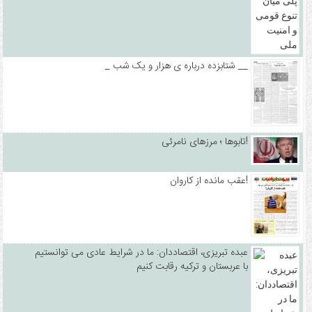
_ شتابزده درباره ی هزار و یک شب __
تابوها ؛ مرزهای نامرئی!
عقب مانده از کاروان!
عبده تبریزی، اقتصاددان: ما در شرایط عادی می توانستیم
با عربستان و ترکیه رقابت کنیم