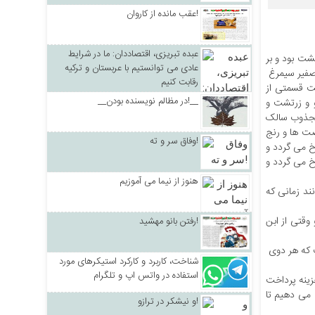
عقب مانده از کاروان!
عبده تبریزی، اقتصاددان: ما در شرایط
 و زرتشت بود و بر
عادی می توانستیم با عربستان و ترکیه
 صفیر سیمرغ
رقابت کنیم
خت قسمتی از
__در مظالم نویسنده بودن!__
و و زرتشت و
 مجذوب سالک
ت ها و رنج
وفاق سر و ته!
خ می گردد و
رخ می گردد و
هنوز از نیما می آموزیم
ند زمانی که
 وقتی از ابن
رفتن بانو مهشید!
ت که هر دوی
شناخت، کاربرد و کارکرد استیکرهای مورد
استفاده در واتس اپ و تلگرام
زینه پرداخت
ح می دهیم تا
و نیشکر در ترازو!