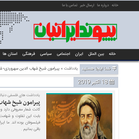
خانه
درباره ما
ارسال خبر
تماس با ما
خانه
بین الملل
ایران
اجتماعی
سیاسی
فرهنگی
استان ها
شما اینجا هستید
یادداشت
» پیرامون شیخ شهاب الدین سهروردی؛ ش
18 اکتبر 2019
یادداشت های فلسفی دنباله 
پیرامون شیخ شهاب
کانت شعار معروفی دارد و
بابت این تفاوت و شهامت ه
فیلسوفان بوده اند. ما ایر
باقی بمانیم .