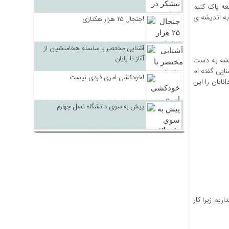
عه پاک کنیم
به اندیشه ی
جنجال ۲۵ هزار هکتاری!
آشنایی مختصر با سلسله هخامنشیان از
آغاز تا پایان
یشه به دست
ایی گفته ام
خودکشی امری فردی نیست!
نایان را این
پیش به سوی دانشگاه نسل چهارم
یم زیرا کار