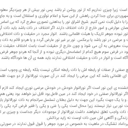
 زیرا چیزی نداریم که از نور روشن تر باشد پس نور بیش از هر چیزدیگر معلوم و
د اشکال وجود دارد :۱٫ تمام تلاش های سهروردی برای جدا کردن راهش از ابن سینا و اعلام نوآوری و استقلال است و به
ا با دلیل ثابت نمی کنیم .شیخ اشراق نور را بداهتی تصوری مطرح کرد که بی اساس
ان عوارض و امور خارج از ذات اختلاف دارند اگر اختلاف در ذات باشد باید ذات آن
 نبوده جوهر تاریک یا هیئت ظلمانی باشند .انوار مجرد در حقیقت و ذات اختلافی ن
ئت و عرضی در نور باشد یا برعکس. نور بر غیر نور عارض گردد و یا هردو قائم به ذات ب
یت معروض به آن می شوذ و چون خارج از حقیقت است باعث اختلاف حقیقت نم
ود در فرض سوم هیچ کدام از اعضامحل دیگری نبوده و از آنجا که هردو جوهر فرض ش
ه است و انوار در ذات و حقیقت اختلافی ندارند باید همه ی آن ها خودآگاه باشند .
 صفتی از صفات او رابطه اش با ذات رابطه امکان نیست بلکه رابطه ی وجوب است 
به ای ظلمانی باشد که این عرض را ایجاد کند در آن صورت نورالانوار از دو جهت ظلم
خشنده ی این نور است اگر نورالنوار خودش در خودش عرضی نوری ایجاد کند لازم آی
ورالانوار صفتی در خود ایجاد کند در عین فاعل بود قابل نیز خواهد بود یعنی هم 
و با یک جهت بگیرد این جهت به دلیل بطلان تسلسل سرانجام به ذات نورالانوار باز
 نور بی نیاز نیستند زیرا محال است یکی را غنی و یکی را فقیر فرض کرد یکی را
ه ذات واجب تعلق نخواهند داشت.نورالانوار از موجودات دیگر جداست و چیزی بر 
ت زندگی و آگاهی اش عین ذات اوست نه زاید برذاتش.
یرداماد تشکیک در ماهیت به خصوص در مورد جوهر را قبول قبول ندارند در صورتی