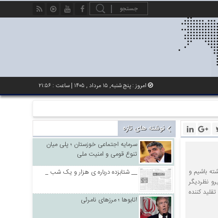
امروز : پنج شنبه, ۱۵ مرداد , ۱۴۰۵ | ساعت : ۲۱:۵۶
نوشته های تازه
سرمایه اجتماعی خوزستان ؛ پلی میان
تنوع قومی و امنیت ملی
ته باشیم و
_ شتابزده درباره ی هزار و یک شب __
رو نظردیگر
تقلید کننده
تابوها ؛ مرزهای نامرئی!