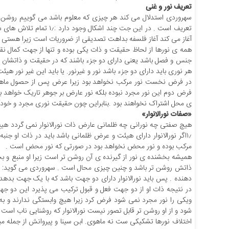
تعریف نور و غنی
سهروردی استدلال می کند هر چیزی که معلوم باشد می گوییم روشن است
تعریف است . در این جت چن
آغاز می کند آغاز فلسفه بداهت تصدیقی از ضروریات است زیرا هستی ر
همه ی نورها از لحاظ حقیقت و ذات یکی بوده و تنها از جهت کمال نقص
جنس و فصل باشد یعنی دارای دو جزء باشند که در حقیقت و ذاتشان نور
هر نوری باید دارای دو جزء باشد نور و غیرنور. یا باید این غیر نور هی
در فرض نخست نور مرکب نخواهد بود زیرا عرض پس از حصول ماه
فرض دوم این نور مجرد نبوده بلکه نور عارض بر جوهر تاریک خواهد ب
ی محل اشتراک نخواهند بود .بنابراین چون حقیقت نوری مجرد و خودآگا
«صفات نورالانوار»
هیچ صفتی چه نورانی چه ظلمانی عارض ذات نورالانوار نمی گردد هیچ
۱٫اگر نورالانوار دارای هیئت و عرض ظلمانی باشد باید در ذات او جن
مرکب بوده و نور محض نخواهد بود در صورتی که نور محض است .
همیشه بخشنده ی نور از گیرنده ی آن روشن تر است زیرا او منبع و ب
ذاتش روشن تر باشد و چنین چیزی محال است . سهروردی می گوید: اگر ن
دهنده . پس باید نورالانوار دارای دو جهت باشد که با یک جهت بدهد 
در نتیجه ذات او از دو جهت فعل و قبول ترکیب می پذیرد این دو جهت
ویکی را نور مجرد نمی شود فرض کرد زیرا هیچ وابستگی ندارند و ب
شود و از او روشن تر قابل تصور نیست نورالانوار که روشنایی ناب اس
اختلاف نورها تشکیکی ست نه ماهوی. ابن سینا و پیروانش از جمله م