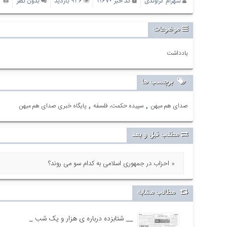
شهرام گراوندی
کد خبر 11670
936 بازدید
بدون نظر
پ
موضوعات
یادداشت
برچسب ها
,
,
صدای هم میهن
سپیده حکمت، فلسفه
پایگاه خبری صدای هم میهن
مطلب قبل و بعد
احزاب در جمهوری اسلامی به کدام سو می روند؟ »
مطالب مشابه
_ شتابزده درباره ی هزار و یک شب __