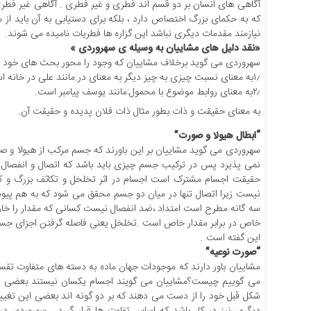
آگاهی های انسان بر دو قسم اند فطری و غیر فطری . آگاهی غیر فط
که به حکمای بزرگ اختصاص دارد ، بلکه برای دستیابی به آن باید از 
نیازمند مقدمات دیگری نباشد این گزاره ها فطریات نامیده می شوند.
«نقد دلیل های مشاییان به وسیله ی سهروردی »
سهروردی می گوید برخلاف مشاییان که وجود را محور بحث های خود قرا
۱٫به معنای نسبت چیزی به چیز دیگر به معنای در.مانند علی در خانه است .
۲٫به معنای روابط موضوع با محمول:مانند یوسف پیامبر است.
به معنای حقیقت و ذات.بطور مثال ذات فلان پدیده و حقیقت آن.
“ابطال هیولا و صورت”
سهروردی می گوید مشاییان بر این باورند که جسم مرکب از هیولا و
نمی پذیرد پس در ترکیب جسم چیزی باید باشد که اتصال و انفصال ب
حقیقت اجسام مشترک است اجسام در اثر تخلخل و تکاثف بزرگ و کوچ
نیست زیرا اتصال تنها در میان دو جسم محقق می شود که به هم پیوسته
سه گانه مطرح است امتداد ،ضد انفصال نیست کسانی که مقدار را خا
خاص در برابر مقدار خاص است .تخلخل یعنی فاصله گرفتن اجزای جسم
این گفته است .
“صورت نوعیه”
مشاییان باور دارند که موجودات جهان ماده به دسته های متفاوت تق
می گوییم چیست؟مشاییان می گویند اجسام یکسان نیستند بعضی ق
شکل قبل خود را از دست می دهند که بر دو گونه اند بعضی این تغیی