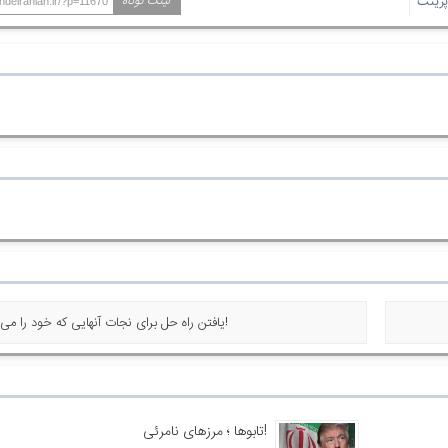
رینت
لینک کوتاه
ndeiranian.ir/?p=11670
« یافتن راه حل برای نجات آنهایی که خود را می کشند!
تابوها ؛ مرزهای نامرئی!