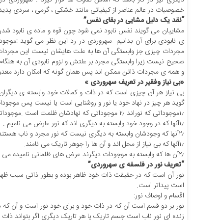
دیگری نیز در کار باشد که اساس تفاوت ها قرار گیرد . سهروردی د
خصوصیات در عالم عناصر از کیفیاتی مانند خشکی ، گرمی ، سردی پدید
“نقد یک دلیل مشایی در بقای نفس”
مشاییان می گویند نفس نابود نمی شود چون قوه و ماده ی نابود شد
ی نابودی برای آن بدانیم .سهروردی در رد این نظر می گوید :موجود
مجردات چیزی جز وابستگی آن ها به علت هایشان نیست این مجردات 
صحیح نیست زیرا وابستگی مجرد بر علتش و لزوم نابودی آن به هنگام 
و همه ی مجردات ذاتن ممکن اند پس همان گونه که امکان دارد معدو
«بی نیاز وفقیر در تعریف سهروردی »
بی نیاز هر آن چیزی است که در ذات و کمالات خود وابسته ی دیگران
گوید هر چیز در نهاد خود یا نور و روشنایی است یا نیست پس موجودات
۱٫موجوداتی که نوراند ۲٫ موجوداتی که نهادشان ظلمت است .موجوداتی که حقیقت شان نور است دو قسم اند :
۱٫آنها که در وجود خود وابسته به دیگری اند که نور عارض می نامیم .
۲٫آنها که وجودشان وابسته به دیگری نیست که نور مجرد و ناب هستند .موجوداتی که نور نیستند نیز بر دو قسم اند :
۱٫آنها که بی نیاز از محل اند و آن ها را جوهر تاریک می نامند.
۲٫آن ها که وابسته به موجودات دیگرند عرض های ظلمانی نامیده می شوند .جسم برابر با ظلمت است زیرا اگر نور بر آ« نتابد تاریک می ماند .
“تعریف نور در فلسفه ی سهروردی”
نور آن است که در حقیقت ذات خود ظاهر بوده و بطور ذاتی سبب ظهور
است پیداتر است.
اقسام و اوصاف نور:
نور بر دو قسم است آن که در ذات خود و برای خود نور است و آن که د
زنده ای نور ناب است جسم تاریک یا هر تاریک دیگری اگر بتواند ذات خ