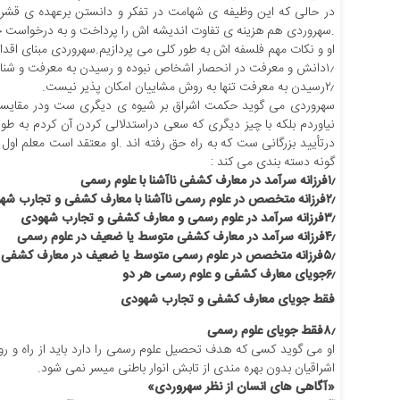
در حالی که این وظیفه ی شهامت در تفکر و دانستن برعهده ی قشر ر
.سهروردی هم هزینه ی تفاوت اندیشه اش را پرداخت و به درخواست خود
او و نکات مهم فلسفه اش به طور کلی می پردازیم.سهروردی مبنای اقد
۱٫دانش و معرفت در انحصار اشخاص نبوده و رسیدن به معرفت و شناخت به دوره ی خاصی از تاریخ بستگی ندارد .
۲٫رسیدن به معرفت تنها به روش مشاییان امکان پذیر نیست.
سهروردی می گوید حکمت اشراق بر شیوه ی دیگری ست ودر مقایسه ب
نیاوردم بلکه با چیز دیگری که سعی دراستدلالی کردن آن کردم به طور
درتأیید بزرگانی ست که به راه حق رفته اند .او معتقد است معلم اول ی
گونه دسته بندی می کند :
۱٫فرزانه سرآمد در معارف کشفی ناآشنا با علوم رسمی
۲٫فرزانه متخصص در علوم رسمی ناآشنا با معارف کشفی و تجارب شهودی
۳٫فرزانه سرآمد در علوم رسمی و معارف کشفی و تجارب شهودی
۴٫فرزانه سرآمد در معارف کشفی متوسط یا ضعیف در علوم رسمی
۵٫فرزانه متخصص در علوم رسمی متوسط یا ضعیف در معارف کشفی
۶٫جویای معارف کشفی و علوم رسمی هر دو
فقط جویای معارف کشفی و تجارب شهودی
۸٫فقط جویای علوم رسمی
او می گوید کسی که هدف تحصیل علوم رسمی را دارد باید از راه و روش 
اشراقیان بدون بهره مندی از تابش انوار باطنی میسر نمی شود.
«آگاهی های انسان از نظر سهروردی»