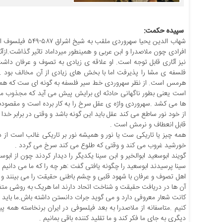
سپیده حکمت:
شهاب الدین یحی
افرادی چون ملاصدرا و ابن عربی و همینطور میرداماد تاثیر گذاشت.از
نیز آثاری قابل توجه است. او علاقه ی زیادی به تصوف و عرفان داش
فلسفه ی مشا را پذیرفت اما با بخش های زیادی از آن مخالف بود .
هرمس است. از نظر سهروردی خط سیر فلسفه به گونه ای ست که همه ی
است یعنی بطور ناگهانی حادثه ای برایش پیش می آید که مجذوب م
ها می کشد .سهروردی واژه ی عقل سرخ را به کار برده است و مقصودش
از خود نور ساطع می کند عقل باید این گونه باشد و وقتی در برابر خدا
قابل انعطاف و نرمش است .
همه چیز یا تاریکی ست یا نور و همیشه نور بر تاریکی غالب است از 
خورشید غروب می کند و وقتی که طلوع می کند سرخ می گردد .
گویند ابوسعید ابوالخیر و ابن سینا یکدیگر را دیدار کردند چون از ابو
سینا پرسیدند ابوسعید را چگونه یافتی گفت :هر چه را که ما می دانیم ا
اهل تصوف و عرفان با شهود قلبی و چشم باطنی حقیقت را می بینند و
آن ها در دریافت حقیقت و شناخت اتحاد دارند اما هریک به روشی متف
کانت شعار معروفی دارد و می گوید جرات دانستن داشته باش.ما باید 
کنیم .متاسفانه از ملاصدرا به بعد فیلسوفی در ایران برنخاسته همه پیر
دیگری به جای ما فکر کند و ما تقلید کننده باقی بمانیم .