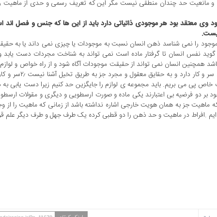
 و مانعیت حد چندان منطقی نیست مگر این که تعریف رسمی و حدی از ماهیت را 
د وی معتقد بود هر موجودی ذاتیاتی دارد باید از این ها که جنس و فصل اند اس
نیست.
وجود را نمی شناسد ذهن انسان نسبت به موجودات یا چیزی نمی داند یا به حقیقت
 گوید نفس انسان تا گرفتار ماده است نمی تواند به شناخت مجردات دست یابد و 
د همچنین انسان نمی تواند از حقیقت موجودات آگاه شود و از راه خواص و لوازم ب
پی می بریم.بازگشت فارابی عبارت است از ۱٫انسان تنها با حو
لوازم به وجود موجودات خاص پی می بریم. باید مجموعه ی لوازم را جایگزین حد کنیم زیرا دست یابی ب
 بر دو فرضیه بی اعتبارند یکی ماده و صورت ارسطویی و دیگری و مقولات ارسطو
 که ماهیت جز به همان هویت خارجی اشاره نداشته باشد از زمانی که ماهیت را از وج
 .افراط در ماهیت و حد ذهن را دو قطبی کرده یک طرف جهل و طرف دیگر علم قرار