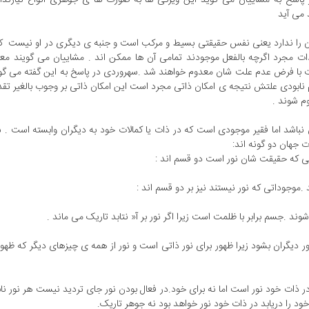
ر پاسخ به مشاییان می گوید این ویژگی ها به صورت ها ی جوهری انواع نیازندار
 می آید
ن را ندارد یعنی نفس حقیقتی بسیط و مرکب است و جنبه ی دیگری در او نیست که 
ات مجرد اگرچه بالفعل موجودند تمامی آن ها ممکن اند . مشاییان می گویند معن
با فرض عدم علت شان معدوم خواهند شد .سهروردی در پاسخ به این گفته می گوی
نابودی علتش نتیجه ی امکان ذاتی مجرد است این امکان ذاتی بر وجوب بالغیر تقد
م شوند .
 نباشد اما فقیر موجودی است که در ذات یا کمالات خود به دیگران وابسته است .
 جهان دو گونه اند:
 دیگران بشود زیرا ظهور برای نور ذاتی است و نور از همه ی چیزهای دیگر که ظه
ر ذات خود نور است اما نه برای خود.در فعال بودن نور جای تردید نیست هر نور ناب
ود را دریابد در ذات خود نور خواهد بود نه جوهر تاریک.