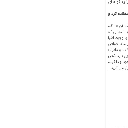
یه گونه ای
تفاده کرد و
 آن ها آگاه
تا زمانی که
ر وجود اشیا
اس خود سر و کار دارد و به حقایق معقول و مجرد جز به طریق تخیل آشنا نیست ۲٫سر و کار ما با خواص
ه ذات و ذاتیات
یی.باید ذهن
ود جدا کرده
 می گیرد .