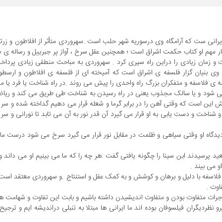
ا سهروردی ملقب به شیخ اشراق ۵۸۷-۵۴۹ فیلسوف ایرانی ست که آرامگاه وی درسوریه شهر حلب است .سهروردی متأثر از افلاطون
آثار مهم او کتاب حکمت اشراق است ؛ همچنین عقل سرخ ، آواز پر جبرییل و رساله ی
ت و زمان زیادی را دراین راه سپری کرد . سهروردی به مباحث منطقی زیادی پردا
 وی بنیان گزار فلسفه ی اشراق است که آمیخته ای از فلسفه ی افلاطون و ارسط
 فلاسفه و متفکران بزرگ راه واحدی را پیش می روند .در راه شناخت یا فرد یا
ی شود و یا سالک مجذوب یعنی در راه رسیدن به شناخت طی طریق می کند و ریاض
 این است که وقتی آهن را در برابر گرما و شعله قرار می دهیم گداخته شده و سر
 و شناخت و دست یابی به او قرار می گیرد آن قدر نور به آن می تابد تا نورانی و س
دیدگاه او وقتی سیاهی و ظلمت در مقابل نور قرار می گیرد سرخ می شود درست مان
سعید پرسیدند ابن سینا را چگونه یافتی گفت :هر چه را که ما می بینیم او می داند و
و می بیند .
 فلاسفه با دلیل و برهان و کوشش و به کمک عقل و استنتاج .و سهروردی معتقد اس
اوت .
جرات متفاوت بودن و متفاوت اندیشیدن داشته باشیم و بابت این تفاوت و شهامت ه
و نظردیگران فیلسوفان بوده اند ما ایرانی ها مبتلا به تنبلی دراندیشه ایم و ترجی