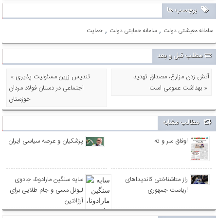
برچسب ها
,
,
سامانه معیشتی دولت
سامانه حمایتی دولت
حمایت
مطلب قبل و بعد
آتش زدن مزارع، مصداق تهدید
« تندیس زرین مسئولیت پذیری
بهداشت عمومی است »
اجتماعی در دستان فولاد مردان
خوزستان
مطالب مشابه
وفاق سر و ته!
پزشکیان و عرصه سیاسی ایران
راز متاشناختی کاندیداهای
سایه سنگین مارادونا، جادوی
ریاست جمهوری!
لیونل مسی و جام طلایی برای
آرژانتین