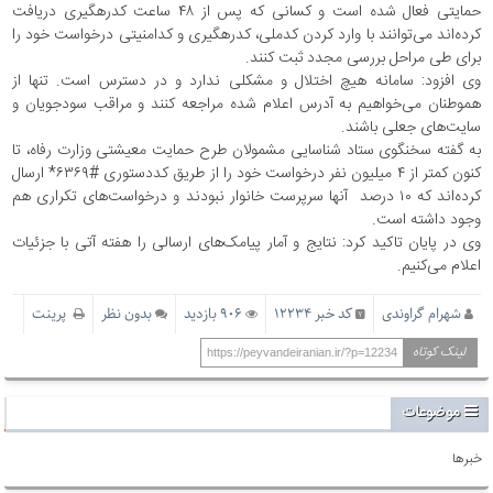
حمایتی فعال شده است و کسانی که پس از ۴۸ ساعت کدرهگیری دریافت
کرده‌اند می‌توانند با وارد کردن کدملی، کدرهگیری و کدامنیتی درخواست خود را
برای طی مراحل بررسی مجدد ثبت کنند.
وی افزود: سامانه هیچ اختلال و مشکلی ندارد و در دسترس است. تنها از
هموطنان می‌خواهیم به آدرس اعلام شده مراجعه کنند و مراقب سودجویان و
سایت‌های جعلی باشند.
به گفته سخنگوی ستاد شناسایی مشمولان طرح حمایت معیشتی وزارت رفاه، تا
کنون کمتر از ۴ میلیون نفر درخواست خود را از طریق کددستوری #۶۳۶۹* ارسال
کرده‌اند که ۱۰ درصد آنها سرپرست خانوار نبودند و درخواست‌های تکراری هم
وجود داشته است.
وی در پایان تاکید کرد: نتایج و آمار پیامک‌های ارسالی را هفته آتی با جزئیات
اعلام می‌کنیم.
شهرام گراوندی
کد خبر 12234
906 بازدید
بدون نظر
پرینت
لینک کوتاه
https://peyvandeiranian.ir/?p=12234
موضوعات
خبرها