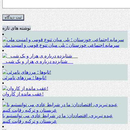
نوشته های تازه
سرمایه اجتماعی خوزستان ؛ پلی میان تنوع قومی و امنیت ملی
_ شتابزده درباره ی هزار و یک شب __
تابوها ؛ مرزهای نامرئی!
عقب مانده از کاروان!
عبده تبریزی، اقتصاددان: ما در شرایط عادی می توانستیم با
عربستان و ترکیه رقابت کنیم