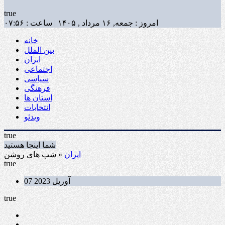
true
امروز : جمعه, ۱۶ مرداد , ۱۴۰۵ | ساعت : ۰۷:۵۶
خانه
بین الملل
ایران
اجتماعی
سیاسی
فرهنگی
استان ها
انتخابات
ویدئو
true
شما اینجا هستید
ایران
» شب های روشن
true
07 آوریل 2023
true