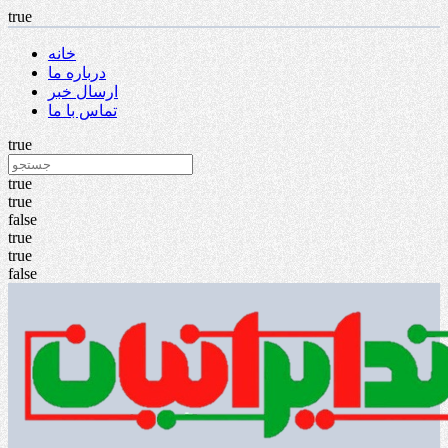
true
خانه
درباره ما
ارسال خبر
تماس با ما
true
true
true
false
true
true
false