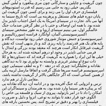
چون گریفیث و چاپلین و ستارگانی چون مری پیکفورد و لیلین گیش
بگذریم، خیلی زود به جایی می رسیم که قدرت استودیوهای
فیلمسازی حرف اول را می زنند و برای کسی چون گریفیث این
پایان دوره فیلم های مستقل و پرهزینه یی است که تاریخ سینما به
آنها می بالد. تجارت در سینمای امریکا به یک اصل اجتناب ناپذیر بدل
شده بود. با همه این اوصاف و حتی با در نظر گرفتن صدمات جنگ
عالمگیر اول، می بینیم سینمای اروپا و به طور مشخص سینمای
اکسپرسیونیستی آلمان، آوانگارد فرانسه (سوررئالیسم و
امپرسیونیسم) و جنبش مونتاژ شوروی خیلی زود توانست، دیدگاه و
پایه های یک هنر قدرتمند را پایه ریزی کند و باز بدیهی است که نقش
گریفیث غیرقابل انکار است هرچند که معتقد بودند بزرگی و ابتذال با
فرمی جدایی ناپذیر در وجود او درهم آمیخته شده اند. به هرحال
خیلی ها این ایراد را همواره به گریفیث گرفته اند که دستاوردها و کلا
ذات نبوغ او بیشتر غریزی و وابسته به نوآوری بود تا به دیدگاهی
نقادانه و تحلیلگرانه: چیزی که در دهه ۲۰ و به لطف سینمایی چون
امپرسیونیسم فرانسه سریعا شکل گرفت و اتفاقا مارسل لربیه یکی
از همین کسانی است که اگر جایگاهی بالاتر از گریفیث نداشته باشد،
مقامی نازل تر هم ندارد.
ترس و انزوایی که جنگ آفریده بود و در ادامه آن، دیدگاه نقادانه یی
که بر پیکره هنر سینما وارد شده بود، به هنرمندان و سینماگران این
امکان را داد تا در امر بازتولید، پیروی از سبک و فلسفه یی خاص را
الگوی خود قرار دهند تا بتوانند به نوعی، انزوا و دلیل و ضرورت
فیلمسازی را بهتر و دقیق تر تشریح کنند. پس نخستین بارقه های