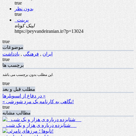
true
بدون نظر
true
پرینت
لینک کوتاه
https://peyvandeiranian.ir/?p=13024
true
موضوعات
ایران
,
فرهنگی
,
یادداشت
true
برچسب ها
این مطلب بدون برچسب می باشد.
true
مطلب قبل و بعد
در دفاع از اسپویلرها »
« نگاهی به کارنامه یک مرد شورشی!
true
مطالب مشابه
_ شتابزده درباره ی هزار و یک شب __