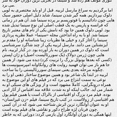
تئوری مولف هم زده شد و سینما در تجربی ترین دوران خود به سر
می برد.
اما برگردیم به سراغ مارسل لربیه. قبل از او باید مختصری به لویی
دلوک بپردازیم. همه گیر شدن سینما، شاید دلیل اصلی حضور سبک
هایی چون دادائیسم یا فوتوریسم بر پرده سینما شد. آن هم در زمانی
که فرانسه و پاریس به یک قطب اصلی این نوع سینما تبدیل شده
بود. لویی دلوک همین جا بود که نامش یکی از نام های معتبر تاریخ
سینما شد. او با به راه انداختن مجله «سینما» عملا نظریه پردازی
سینما را آغاز کرد و خیلی ها نظریات زیبا شناسانه او را مقدم بر
آیزنشتاین می دانند. مارسل لربیه یکی از چند شاگرد سرشناسی
است که دلوک در همین دوران به بار آورده بود. در کنار لربیه، نام
هایی چون ژرمن دولاک (یک سوررئالیست اصیل) و ژان اپستن
(کسی که بعدها بونوئل بزرگ را تربیت کرد) دیده می شود. از همین
جا هم باز می توان فهمید روایت های روانکاوانه امپرسیونیست ها
چگونه مرحله بعدی یعنی سینمای سوررئالیستی را بنا ساخت.
لربیه در ابتدا یک شاعر بود و همین موضوع ساختار ذهنی او را به
نوعی به سمت انتزاع می برد که در فیلم های او این موضوع به
همراه درونگرایی، کاملا مشهود است و از ویژگی های سبکی او به
شمار می آید. جالب اینکه او به شدت علاقه مند اقتباس از آثار ادبی
بوده. فیلم مرد بزرگ او اقتباسی از بالزاک است یا همین فیلم پول
هم اقتباسی از زولااست. در کتب تاریخ سینما، فیلم «زن غیرانسان»
او به عنوان آوانگارد ترین اثرش شناخته می شود که در آن کسی
چون فرنان لژه طراح دکور و نقاشی های فیلم بوده است.
اینها همگی به دوران آوانگارد اول بازمی گردد: دورانی که به خاطر