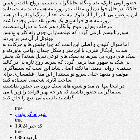
حضور لویی دلوک، نقد و نگاه تحلیلگرانه به سینما رواج یافت و همین
حالاکه در حال خواندن این مطلب در روزنامه هستید، بد نیست بدانید
این موضوع بی تاثیر از آثار دلوک نیست. بعد از مرگ او تقریبا در همه
روزنامه های فرانسوی یک بخش نقد فیلم وجود داشت.
مرحله دوم این موج آوانگارد هم عملا به دوران سلطنت
سوررئالیسم بازمی گردد که فیلمسازانی چون رنه کلر و لوئیس
بونوئل از آن سر برآوردند.
اما سوال کلیدی و اصلی این است که چرا جنبش ها و حرکات به
شدت رادیکال هنری، با این سر و شکل چندان دوامی نیاوردند و
سبک های دوره یی سریعا به سبک های نوعی تبدیل شدند؟ یک بخش
بی شک به ظهور صدا برمی گردد که سریعا روح تازه یی در کالبد
سینمای روایی دمید. اما نکته اصلی شاید این است که سینماگران
مولف و متعهد خیلی سریع توانستند از این مدل فیلمسازی برای
ساخت آثاری شخصی استفاده کنند.
در اینجا تنها آن متد و شیوه های سبک دوره یی حضور نداشتند،
سینماگرانی حضور داشتند که هر چه بهتر قواعد را زیر پا می
گذاشتند تا سینمایی بدیع را خلق کنند.
true
شهرام گراوندی
true
کد خبر 13024
true
6386 بازدید