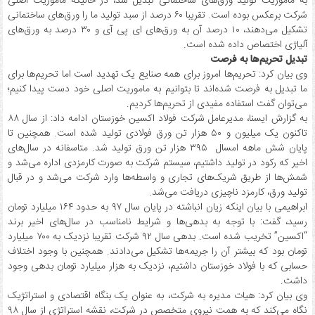
به ماموریت تولید ورق‌های ساختمانی تبدیل شد، در حالیکه ماموریت اصلی
شرکت برعکس بوده است. تقریبا ۶۰ درصد از سبد تولید ما را ورق‌های ساختمانی
تشکیل می‌دهند، ۱۰ درصد آن به ورق‌های ای پی آی و ۳۰ درصد به ورق‌های
آلیاژی اختصاص داده شده است.
تبدیل تحریم‌ها به فرصت
وی بیان کرد: تحریم‌ها امروز برای همه صنایع یک تهدید است اما تحریم‌ها برای
ما تبدیل به فرصت شده‌اند تا بتوانیم به ماموریت اصلی خود دست پیدا کنیم؛
می‌توان گفت استفاده مفیدی از تحریم‌ها کردیم.
به گزارش ایسنا، مدیرعامل شرکت فولاد اکسین خوزستان ادامه داد: از سال ۸۸
تاکنون یک میلیون و ۵۰ هزار تن ورق فولادی تولید شده است. همچنین تا
پایان شش ماهه امسال ۳۹۵ هزار تن ورق تولید شد. متاسفانه در سال‌های
اخیر که رکود در تولید داشتیم، سیستم شرکت به صورت کارمزدی اداره می‌شد و
شمش‌ها از طریق شریک‌های تجاری و واسطه‌ها وارد شرکت می‌شد و در قبال
تولید ورق، کارمزد ناچیزی دریافت می‌شد.
ابراهیمی با بیان اینکه زیان انباشته در پایان سال ۹۷ به حدود ۱۶۴ میلیارد تومان
رسید، گفت: با توجه به بدهی‌ها و شرایط نامناسب در سال‌های اخیر برند
“اکسین” تخریب شده است. بدهی سال ۹۲ شرکت تقریبا نزدیک به ۷۰۰ میلیارد
تومان بود که بیشتر آن را جریمه‌ها تشکیل می‌دادند. همچنین با وجود اختلاف
حسابی که با فولاد خوزستان داشتیم، نزدیک به هزار میلیارد تومان بدهی وجود
داشت.
وی بیان کرد: هیات مدیره به شرکت، به عنوان یک بنگاه اقتصادی و استراتژیک
نگاه می‌کند که به همت نیروی متخصص در شرکت، نقشه استراتژی از سال ۹۸