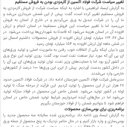
تغییر سیاست شرکت فولاد اکسین از کارمزدی بودن به فروش مستقیم
به گزارش ایسنا، ابراهیمی با اشاره به اینکه سیاست شرکت از فروش کارمزدی به
فروش مستقیم تغییر کرده است، گفت: پیش از این شمش خریداری می‌شد و
ما آن را در شرکت تبدیل به ورق می‌کردیم و در خارج از استان به فروش
می‌رسید اما با تغییر سیاست، این فروش مستقیما در استان انجام و ارزش
افزوده آن در استان هزینه می‌شود که قاعدتا به شهرداری‌ها پرداخت می‌شود. در
سال ۹۷، ۱۲۴ میلیارد تومان ارزش افزوده از فروش محصولات داشتیم امسال نیز
در شش ماهه اول ارزش افزوده به ۱۵۴ میلیارد تومان رسید.
وی با بیان اینکه یکی از اتفاقات خوب رفتن به ماموریت اصلی و تولید ورق‌های
ای پی آی که مورد نیاز صنعت نفت است بود، گفت: روزی تولید این نوع ورق
در کشور آرزو بود اما با حمایت‌های وزیر نفت، توان تولید ورق‌های ای پی آی را
در داخل کشور بدست آوردیم. پیش از این، این ورق‌ها ۱۰۰ درصد از کشورهای
خارجی وارد می‌شدند.
مدیرعامل شرکت فولاد اکسین خوزستان ادامه داد: در شرکت فولاد اکسین حدود
۲۸ هزار تن از این محصول را تولید کردیم. این فرآیند از مرحله سنگ تا تولید
لوله در کشور تولید می‌شود. شمش خاص این محصول در فولاد مبارکه تولید
می‌شود اما در سال‌های آینده امیدواریم شرایط تولید شمش خاص در استان
فراهم شود تا بتوانیم شمش را از فولاد خوزستان بگیریم.
برنامه‌ریزی برای بومی‌سازی محصولات
به گزارش ایسنا، وی ادامه داد: برنامه‌ریزی شده سالیانه سه محصول جدید را
بومی‌سازی و وارد بازار کنیم و در حال حاضر نزدیک به پنج محصول از جمله ورق