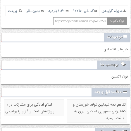
شهرام گراوندی
کد خبر 12250
1140 بازدید
بدون نظر
پرینت
لینک کوتاه
https://peyvandeiranian.ir/?p=12250
موضوعات
,
خبرها
اقتصادی
برچسب ها
فولاد اکسین
مطلب قبل و بعد
تفاهم نامه فیمابین فولاد خوزستان و
« اعلام آمادگی برای مشارکت در
کشتیرانی جمهوری اسلامی ایران به
پروژه‌های نفت و گاز و پتروشیمی
امضا رسید »