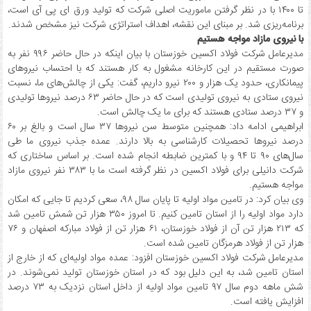
تا ۱۴۰۰ با در نظر گرفتن ماموریت اصلی شرکت که تولید ورق ای پی آی است،
برنامه‌ریزی شد. بر مبنای این نقشه، اهداف استراتژی شرکت نیز مشخص شدند.
با نیروی مازاد مواجه هستیم
مدیرعامل شرکت فولاد اکسین خوزستان با بیان اینکه در حال حاضر ۹۹۶ نفر به
صورت مستقیم در این کارخانه مشغول به کار هستند که با احتساب نیروهای
پیمانکاری، حدود یک هزار و ۲۰۰ نیرو داریم، گفت: یکی از چالش‌های ما، نسبت
نیروی ستادی به نیروی تولیدی است که در حال حاضر ۶۳ درصد نیروها تولیدی
و ۳۷ درصد ستادی هستند که برای ما یک چالش است.
ابراهیمی ادامه داد: همچنین متوسط سن نیروها ۳۷ سال است و بالغ بر ۶۰
درصد نیروها تحصیلات کارشناسی به بالا دارند. عمده جذب نیروی ما طی
سال‌های ۹۰ تا ۹۴ و با کمترین ضابطه انجام شده است. بر اساس ساختاری که
شرکت دانیلی برای فولاد اکسین در نظر گرفته است ما با ۳۸۳ نفر نیروی مازاد
مواجه هستیم.
وی بیان کرد: در تامین مواد اولیه تا پایان سال ۹۸، سعی کردیم تا جایی که امکان
دارد مواد اولیه را از استان تامین کنیم. تا امروز ۳۵۰ هزار تن شمش تامین شد
که ۲۱۳ هزار تن آن از فولاد خوزستان، ۶۱ هزار تن از فولاد مبارکه اصفهان و ۷۶
هزار تن از فولاد هرمزگان تامین شده است.
مدیرعامل شرکت فولاد اکسین خوزستان افزود: عمده مواد اولیه‌ای که از خارج از
استان تامین شد، به این دلیل بود که در استان خوزستان تولید نمی‌شوند. در
شش ماهه دوم سال ۹۷ تامین مواد اولیه از داخل استان نزدیک به ۷۳ درصد
افزایش یافته است.