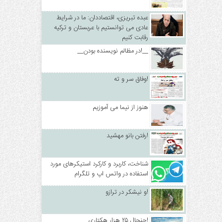
عبده تبریزی، اقتصاددان: ما در شرایط
عادی می توانستیم با عربستان و ترکیه
رقابت کنیم
__در مظالم نویسنده بودن!__
وفاق سر و ته!
هنوز از نیما می آموزیم
رفتن بانو مهشید!
شناخت، کاربرد و کارکرد استیکرهای مورد
استفاده در واتس اپ و تلگرام
و نیشکر در ترازو!
جنجال ۲۵ هزار هکتاری!