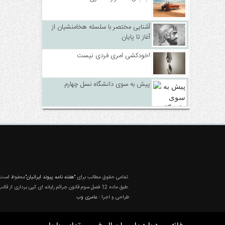
آشنایی مختصر با سلسله هخامنشیان از
آغاز تا پایان
خودکشی امری فردی نیست!
پیش به سوی دانشگاه نسل چهارم
محفوظ است و هرگونه کپی برداری بدون ذکر منبع ممنوع می باشد.
تمامی حقوق مطالب برای
"هفته نامه پیوند ایرانیان"
طبق ماده 12 فصل سوم قانون جرائم رایانه ای کپی برداری از قالب و محتوا پیگرد قانونی خواهد داشت.
طراحی و اجرا :
عامری وب