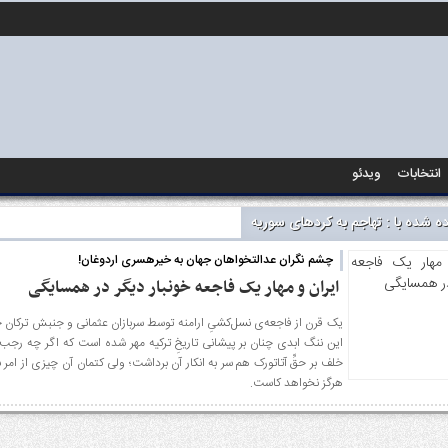
انتخابات
ویدئو
 شده با : تهاجم به کردهای سوریه
چشم نگران عدالتخواهان جهان به خیره­سری اردوغان!
ایران و مهار یک فاجعه خونبار دیگر در همسایگی
یک قرن از فاجعه‌ی نسل‌کشیِ ارامنه توسط سربازان عثمانی و جنبش ترکان 
این ننگ ابدی چنان بر پیشانی تاریخِ ترکیه مهر شده است که اگر چه رجب
خلف بر حقِّ آتاتورک هم سر به انکار آن برداشت؛ ولی کتمان آن چیزی از امر 
هرگز نخواهد کاست.