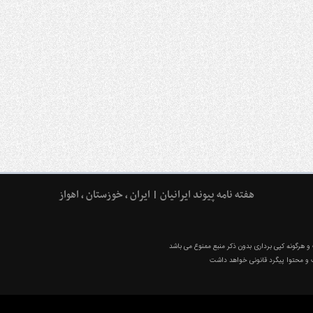
هفته نامه پیوند ایرانیان | ایران ، خوزستان ، اهواز