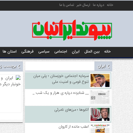
خانه
درباره ما
ارسال خبر
تماس با ما
خانه
بین الملل
ایران
اجتماعی
سیاسی
فرهنگی
استان ها
ایران
برچسب زده
سرمایه اجتماعی خوزستان ؛ پلی میان
تنوع قومی و امنیت ملی
_ شتابزده درباره ی هزار و یک شب __
تابوها ؛ مرزهای نامرئی!
عقب مانده از کاروان!