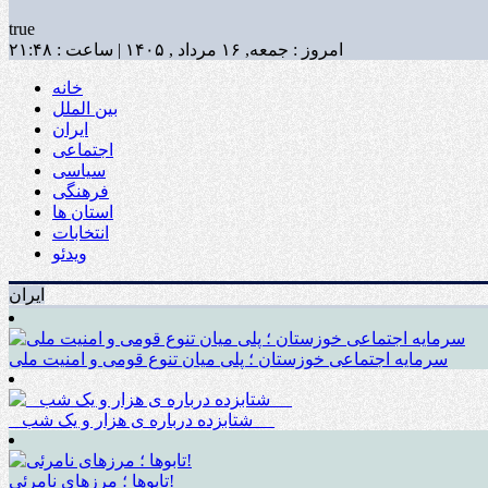
true
امروز : جمعه, ۱۶ مرداد , ۱۴۰۵ | ساعت : ۲۱:۴۸
خانه
بین الملل
ایران
اجتماعی
سیاسی
فرهنگی
استان ها
انتخابات
ویدئو
ایران
سرمایه اجتماعی خوزستان ؛ پلی میان تنوع قومی و امنیت ملی
_ شتابزده درباره ی هزار و یک شب __
تابوها ؛ مرزهای نامرئی!