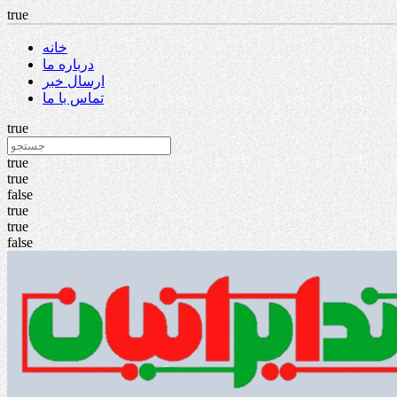
true
خانه
درباره ما
ارسال خبر
تماس با ما
true
true
true
false
true
true
false