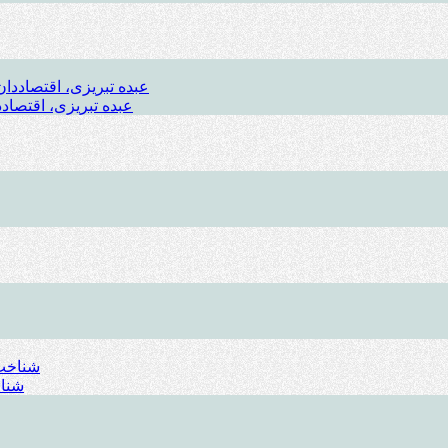
عبده تبریزی، اقتصادد
شناخ