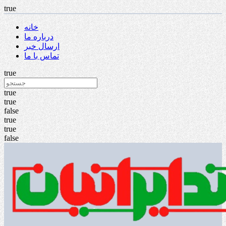
true
خانه
درباره ما
ارسال خبر
تماس با ما
true
true
true
false
true
true
false