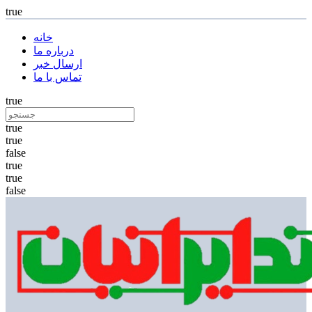
true
خانه
درباره ما
ارسال خبر
تماس با ما
true
true
true
false
true
true
false