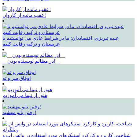
عقب مانده از کاروان!
عبده تبریزی، اقتصاددان: ما در شرایط عادی می توانستیم با
عربستان و ترکیه رقابت کنیم
__در مظالم نویسنده بودن!__
وفاق سر و ته!
هنوز از نیما می آموزیم
رفتن بانو مهشید!
شناخت، کاربرد و کارکرد استیکرهای مورد استفاده در واتس اپ و