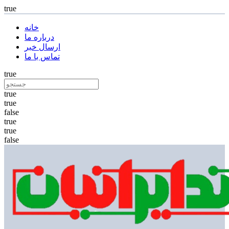
true
خانه
درباره ما
ارسال خبر
تماس با ما
true
true
true
false
true
true
false