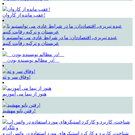
عقب مانده از کاروان!
عبده تبریزی، اقتصاددان: ما در شرایط عادی می توانستیم با
عربستان و ترکیه رقابت کنیم
__در مظالم نویسنده بودن!__
وفاق سر و ته!
هنوز از نیما می آموزیم
رفتن بانو مهشید!
شناخت، کاربرد و کارکرد استیکرهای مورد استفاده در واتس اپ و