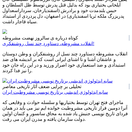
ایلخانی بختیاری بود که بدلیل قتل پدرش توسط ظل السلطان و
حبس بلندمدت خود و برادرش (اسفندیارخان، سرداراسعداول
پدربزرگ ملکه ثریا اسفندیاری) در اصفهان، دل پردردی از استبداد
سیاه قاجار داشت.
کوتاه درباره ی سالروز نهضت مشروطه
انقلاب مشروطه، دستاوردِ چند نسل روشنفکری!
انقلاب مشروطه دستاورد چند نسل از روشنفکران و وطن دوستان
و عاشقان آشنا و نا اشنای ایرانی است که بر اندیشه های ضد
استبدادی و ضد استعماری خود اصرار ورزید و در این راه جان خود
را نیز فدا کردند.
تحلیلی بر چرایی ضعف آثار تاریخی معاصر
سایه ایدئولوژی اندیشی برتاریخ نویسی مشروطیت ایران
ماجرای فتح تهران توسط بختیاریها و سلسله حوادث و وقایعی که
آنرا دومین فراز تاریخی مشروطیت خوانده ایم نیز می باید در همان
فردای تاریخ نویسی جنبش یاد شده به محاق سانسور و کتمان اولین
دولت سازمان یافته و مدرن ایران می رفت.