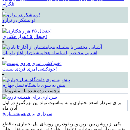
تلگرام
و نیشکر در ترازو!
جنجال ۲۵ هزار هکتاری!
آشنایی مختصر با سلسله هخامنشیان از آغاز تا پایان
خودکشی امری فردی نیست!
پیش به سوی دانشگاه نسل چهارم
برچسب زده شده با : مشروطه
برای سردار اسعد بختیاری و به مناسبت تولد این بزرگمرد در اول
آبان ماه
سرداری برای همیشه تاریخ
یکی از روشن بین ترین و پرنفوذترین روسای ایل بختیاری به قطع
یقین سردار اسعد بختیاری (علیقلی خان) فرزندسوم حسینقلی خان