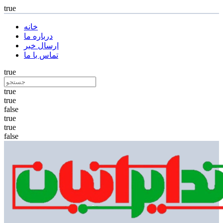
true
خانه
درباره ما
ارسال خبر
تماس با ما
true
true
true
false
true
true
false