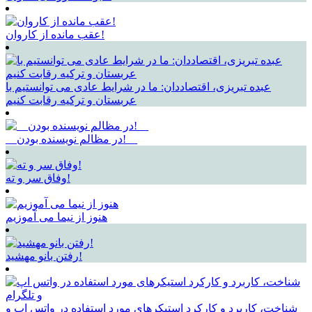
عقب مانده از کاروان!
عبده تبریزی، اقتصاددان: ما در شرایط عادی می توانستیم با
عربستان و ترکیه رقابت کنیم
__در مظالم نویسنده بودن!__
وفاق سر و ته!
هنوز از نیما می آموزیم
رفتن بانو مهشید!
شناخت، کاربرد و کارکرد استیکرهای مورد استفاده در واتس اپ و