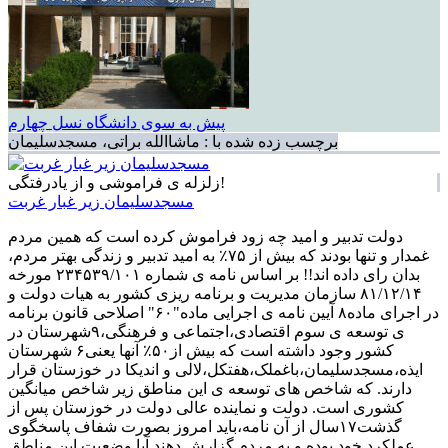
پیش به سوی دانشگاه نسل چهارم
برچسب زده شده با : ماشاالله براتی، مسجدسلیمان
زلزله ی فراموشی و از یادرفتگی!
مسجدسلیمان زیر غبار غربت
دولت تدبیر و امید چه زود فراموش کرده است که همین مردم
غمدار و تنها بودند که بیش از ۷۵٪ به امید تدبیر و زندگی بهتر مردم،
بدان رای داده اند!! بر اساس نامه ی شماره ۲۳۴۵۳۹/۱۰۱ مورخه
۸۱/۱۲/۱۴ سازمان مدیریت و برنامه ریزی کشور به هیات دولت و
در اجرای ماده۸ آیین نامه ی اجرایی ماده"۶۰" اصلاحی قانون برنامه
ی توسعه ی سوم اقتصادی،اجتماعی و فرهنگی،۹شهرستان در
کشور وجود داشته است که بیش از۵۰٪ آنها یعنی۶ شهرستان
ایذه،مسجدسلیمان،باغملک،هفتکل،لالی و اندیکا در خوزستان قرار
دارند. که شاخص های توسعه ی این مناطق زیر شاخص میانگین
کشوری است. دولت و نماینده عالی دولت در خوزستان پس از
گذشت۱۷سال از آن نامه،باید امروز بصورت شفاف پاسخگوی
عملکرد خود بوده و به مردم گزارش دهند آیا وضعیت این مناطق