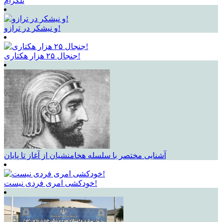
تلگرام
و نیشکر در ترازو!
جنجال ۲۵ هزار هکتاری!
آشنایی مختصر با سلسله هخامنشیان از آغاز تا پایان
خودکشی امری فردی نیست!