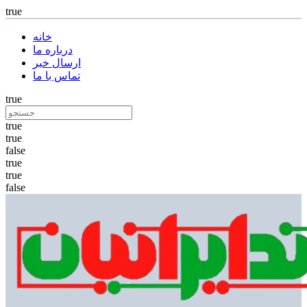
true
خانه
درباره ما
ارسال خبر
تماس با ما
true
true
true
false
true
true
false