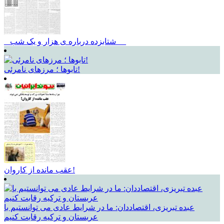
_ شتابزده درباره ی هزار و یک شب __
تابوها ؛ مرزهای نامرئی!
عقب مانده از کاروان!
عبده تبریزی، اقتصاددان: ما در شرایط عادی می توانستیم با
عربستان و ترکیه رقابت کنیم