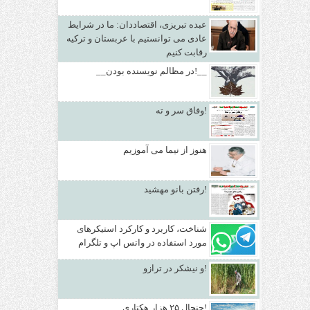
عبده تبریزی، اقتصاددان: ما در شرایط
عادی می توانستیم با عربستان و ترکیه
رقابت کنیم
__در مظالم نویسنده بودن!__
وفاق سر و ته!
هنوز از نیما می آموزیم
رفتن بانو مهشید!
شناخت، کاربرد و کارکرد استیکرهای
مورد استفاده در واتس اپ و تلگرام
و نیشکر در ترازو!
جنجال ۲۵ هزار هکتاری!