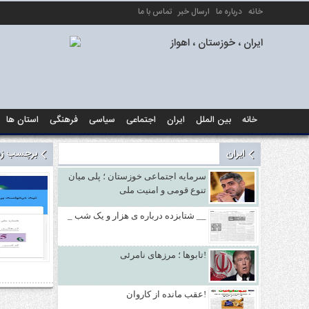
خانه
درباره ما
ارسال خبر
تماس با ما
خانه
بین الملل
ایران
اجتماعی
سیاسی
فرهنگی
استان ها
ایران
برچسب زده
سرمایه اجتماعی خوزستان ؛ پلی میان
تنوع قومی و امنیت ملی
_ شتابزده درباره ی هزار و یک شب __
تابوها ؛ مرزهای نامرئی!
عقب مانده از کاروان!