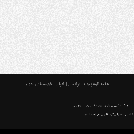
هفته نامه پیوند ایرانیان | ایران ، خوزستان ، اهواز
و هرگونه کپی برداری بدون ذکر منبع ممنوع می