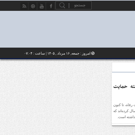
امروز : جمعه, ۱۶ مرداد , ۱۴۰۵ | ساعت : ۰۷:۰۴
ته حمایت
فاه، تا کنون
ر درخواست خود را از طریق کددستوری #۶۳۶۹* ارسال کرده‌اند که