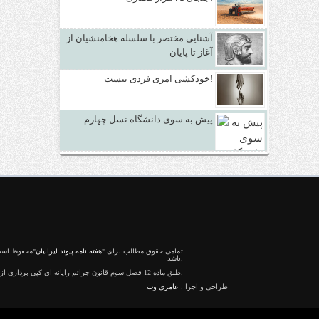
آشنایی مختصر با سلسله هخامنشیان از
آغاز تا پایان
خودکشی امری فردی نیست!
پیش به سوی دانشگاه نسل چهارم
تمامی حقوق مطالب برای
"هفته نامه پیوند ایرانیان"
محفوظ است 
باشد.
طبق ماده 12 فصل سوم قانون جرائم رایانه ای کپی برداری از قالب و محتوا پیگرد قانونی خواهد داشت.
طراحی و اجرا :
عامری وب