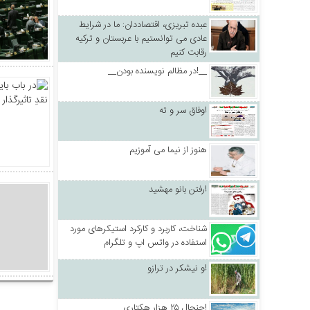
عبده تبریزی، اقتصاددان: ما در شرایط
عادی می توانستیم با عربستان و ترکیه
رقابت کنیم
__در مظالم نویسنده بودن!__
وفاق سر و ته!
هنوز از نیما می آموزیم
رفتن بانو مهشید!
شناخت، کاربرد و کارکرد استیکرهای مورد
استفاده در واتس اپ و تلگرام
و نیشکر در ترازو!
جنجال ۲۵ هزار هکتاری!