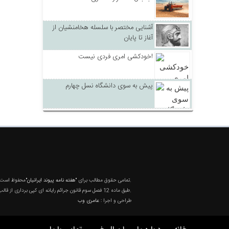
آشنایی مختصر با سلسله هخامنشیان از
آغاز تا پایان
خودکشی امری فردی نیست!
پیش به سوی دانشگاه نسل چهارم
محفوظ است و هرگونه کپی برداری بدون ذکر منبع ممنوع می باشد.
تمامی حقوق مطالب برای
"هفته نامه پیوند ایرانیان"
طبق ماده 12 فصل سوم قانون جرائم رایانه ای کپی برداری از قالب و محتوا پیگرد قانونی خواهد داشت.
طراحی و اجرا :
عامری وب