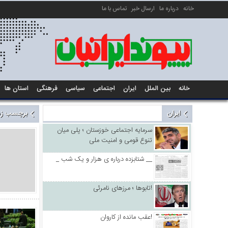
خانه
درباره ما
ارسال خبر
تماس با ما
خانه
بین الملل
ایران
اجتماعی
سیاسی
فرهنگی
استان ها
ایران
برچسب زده
سرمایه اجتماعی خوزستان ؛ پلی میان
تنوع قومی و امنیت ملی
_ شتابزده درباره ی هزار و یک شب __
تابوها ؛ مرزهای نامرئی!
عقب مانده از کاروان!