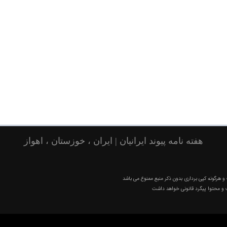
هفته نامه پیوند ایرانیان | ایران ، خوزستان ، اهواز