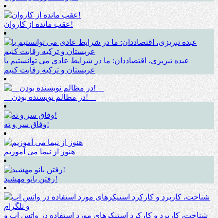
عقب مانده از کاروان!
عبده تبریزی، اقتصاددان: ما در شرایط عادی می توانستیم با
عربستان و ترکیه رقابت کنیم
__در مظالم نویسنده بودن!__
وفاق سر و ته!
هنوز از نیما می آموزیم
رفتن بانو مهشید!
شناخت، کاربرد و کارکرد استیکرهای مورد استفاده در واتس اپ و