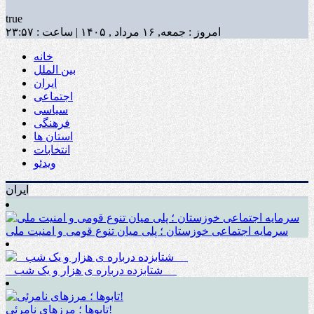
true
امروز : جمعه, ۱۶ مرداد , ۱۴۰۵ | ساعت : ۲۳:۵۷
خانه
بین الملل
ایران
اجتماعی
سیاسی
فرهنگی
استان ها
انتخابات
ویدئو
ایران
سرمایه اجتماعی خوزستان ؛ پلی میان تنوع قومی و امنیت ملی
_ شتابزده درباره ی هزار و یک شب __
تابوها ؛ مرزهای نامرئی!