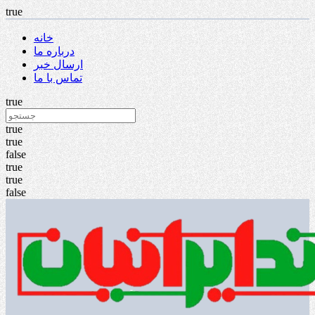
true
خانه
درباره ما
ارسال خبر
تماس با ما
true
true
true
false
true
true
false