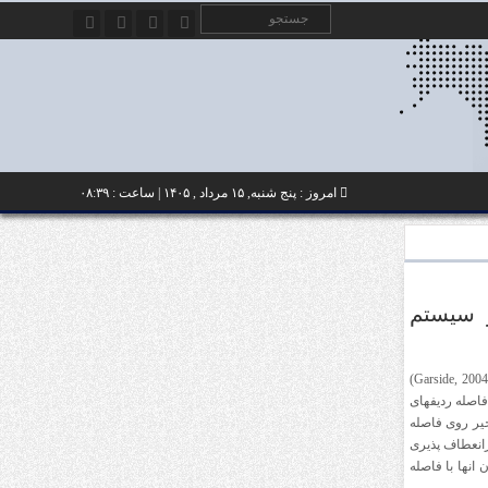
امروز : پنج شنبه, ۱۵ مرداد , ۱۴۰۵ | ساعت : ۰۸:۳۹
 سیستم
اثار زیانبار ان در برداشت با شرایط مرطوب بیشتر اشکار می گردد(Garside, 2004)
ت که اگر فاصله ردیفهای
خیر روی فاصله
زانعطاف پذیری
نها با فاصله