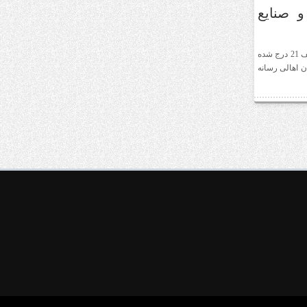
 صنایع
در فهرست اسامی 116 نفره ی این اساتید ، نام عبدعلی ناصری در ردیف 21 درج شده
ن اهالی رسانه