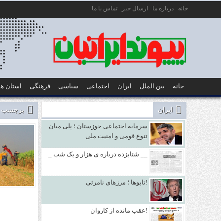
خانه
درباره ما
ارسال خبر
تماس با ما
خانه
بین الملل
ایران
اجتماعی
سیاسی
فرهنگی
استان ها
ایران
برچسب زد
سرمایه اجتماعی خوزستان ؛ پلی میان
تنوع قومی و امنیت ملی
_ شتابزده درباره ی هزار و یک شب __
تابوها ؛ مرزهای نامرئی!
عقب مانده از کاروان!