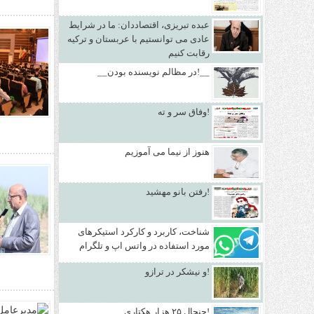
عبده تبریزی، اقتصاددان: ما در شرایط
عادی می توانستیم با عربستان و ترکیه
رقابت کنیم
__در مظالم نویسنده بودن!__
وفاق سر و ته!
هنوز از نیما می آموزیم
رفتن بانو مهشید!
شناخت، کاربرد و کارکرد استیکرهای
مورد استفاده در واتس اپ و تلگرام
و نیشکر در ترازو!
جنجال ۲۵ هزار هکتاری!