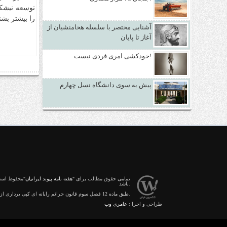
آشنایی مختصر با سلسله هخامنشیان از
آغاز تا پایان
خودکشی امری فردی نیست!
پیش به سوی دانشگاه نسل چهارم
تمامی حقوق مطالب برای
"هفته نامه پیوند ایرانیان"
محفوظ است 
باشد.
طبق ماده 12 فصل سوم قانون جرائم رایانه ای کپی برداری از قالب و محتوا پیگرد قانونی خواهد داشت.
طراحی و اجرا :
عامری وب