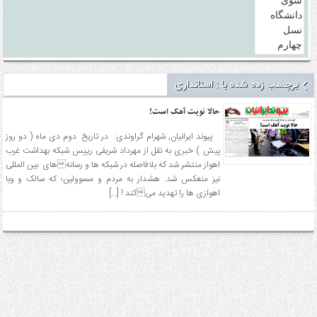
برچسب زده شده با : استانداری
حالا نوبت آهک است!
پیوند ایرانیان, شهرام گراوندی: در تاریخ دوم دی ماه ( دو روز
پیش ) خبری به نقل از مهرداد شریفی رییس شبکه بهداشت غرب
اهواز منتشر شد که بلافاصله در شبکه ها و رسانههای بین المللی
نیز منعکس شد. هشدار به مردم و مسوولین؛ که سالک و وبا
اهوازی ها را تهدید میکند ! […]