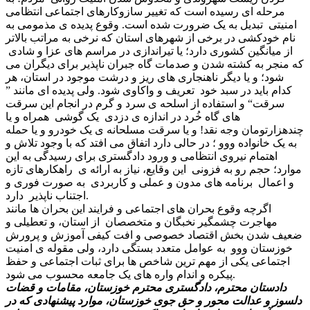
مرحله ای رسیده است که تغییر سازوکارهای اجتماعی انتظامی
امنیتی تبدیل به یک ضرورت شده است. وقوع پدیده ی مذمومی به
نام خودکشی در برخی از شهرهای استان که نرخی به مراتب بالاتر
از میانگین کشوری دارد؛ یا تیراندازی در مراسم های عزا و شادی
که منجر به کشته شدن و صدمات گاه جبران ناپذیر برای دیگران می
شود؛ و یا دیگر ناهنجاری های ریز و درشت موجود در استان، هر
کدام باید در سبد خود تعریف و واکاوی شود. ولی پدیده ای مانند ”
سرقت“ و استفاده از اسلحه ی سرد و گرم در انجام این سرقت
های گاه خُرد در اندازه ی دزدی یک گوشی همراه و یا
چندهزارتومان وجه نقد! و یا سرقت مسلحانه ی یک خودرو و یا حمله
به یک خانواده ووو ؛ در حالی دارد اتفاق می افتد که با وجود تلاش و
اهتمام نیروی انتظامی و ورود دادگستری برای رسیدگی به این
موارد؛ حجم رو به فزونی این وقایع، نیاز به ارائه ی راهکارهای تازه
و اعمال برنامه های مدون و عملی و کاربردی به صورت فوری و
اجتناب ناپذیر دارد.
اگرچه وقوع بحران های اجتماعی و فرایند این بحران ها مانند
مهاجرت چشمگیر نخبگان و متخصصان از استان، و تعطیلی و
ضعیف شدن بخش اقتصاد خصوصی و افت کیفی آموزش و پرورش
خوزستان ووو به عوامل متعدد بستگی دارد، ولی مقوله ی امنیت
اجتماعی یکی از مهم ترین شاخص ها برای ثبات اجتماعی و حفظ
پیکره و اندام واره های یک جامعه محسوب می شود.
دادستان محترم، دادگستری محترم خوزستان، مقامات و قضات
دلسوز و عدالت محور و حق جوی خوزستان، موارد پیشنهادی که در