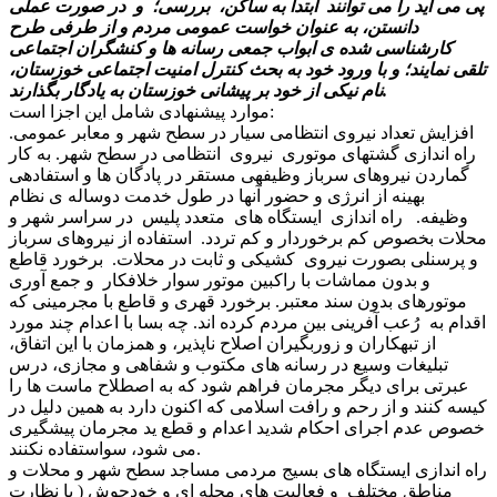
پی می آید را می توانند ابتدا به ساکن، بررسی؛ و در صورت عملی
دانستن، به عنوان خواست عمومی مردم و از طرفی طرح
کارشناسی شده ی ابواب جمعی رسانه ها و کنشگران اجتماعی
تلقی نمایند؛ و با ورود خود به بحث کنترل امنیت اجتماعی خوزستان،
نام نیکی از خود بر پیشانی خوزستان به یادگار بگذارند.
موارد پیشنهادی شامل این اجزا است:
افزایش تعداد نیروی انتظامی سیار در سطح شهر و معابر عمومی.
راه اندازی گشتهای موتوری نیروی انتظامی در سطح شهر. به کار
گماردن نیروهای سرباز وظیفهی مستقر در پادگان ها و استفادهی
بهینه از انرژی و حضور آنها در طول خدمت دوساله ی نظام
وظیفه. راه اندازی ایستگاه های متعدد پلیس در سراسر شهر و
محلات بخصوص کم برخوردار و کم تردد. استفاده از نیروهای سرباز
و پرسنلی بصورت نیروی کشیکی و ثابت در محلات. برخورد قاطع
و بدون مماشات با راکبین موتور سوار خلافکار و جمع آوری
موتورهای بدون سند معتبر. برخورد قهری و قاطع با مجرمینی که
اقدام به رُعب آفرینی بین مردم کرده اند. چه بسا با اعدام چند مورد
از تبهکاران و زوربگیران اصلاح ناپذیر، و همزمان با این اتفاق،
تبلیغات وسیع در رسانه های مکتوب و شفاهی و مجازی، درس
عبرتی برای دیگر مجرمان فراهم شود که به اصطلاح ماست ها را
کیسه کنند و از رحم و رافت اسلامی که اکنون دارد به همین دلیل در
خصوص عدم اجرای احکام شدید اعدام و قطع ید مجرمان پیشگیری
می شود، سواستفاده نکنند.
راه اندازی ایستگاه های بسیج مردمی مساجد سطح شهر و محلات و
مناطق مختلف و فعالیت های محله ای و خودجوش ( با نظارت