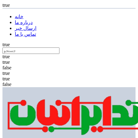
true
خانه
درباره ما
ارسال خبر
تماس با ما
true
true
true
false
true
true
false