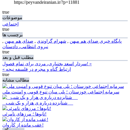
https://peyvandeiranian.ir/?p=11881
true
موضوعات
اجتماعی
true
برچسب ها
پایگاه خبری صدای هم میهن
,
شهرام گراوندی
,
صدای هم میهن
,
نیروی انتظامی، دادستان
true
مطلب قبل و بعد
سردار اسعد بختیاری، مردی برای تمام فصول! »
« ارتباط گناه و مجرم در فلسفه نیچه
true
مطالب مشابه
سرمایه اجتماعی خوزستان ؛ پلی میان تنوع قومی و امنیت ملی
_ شتابزده درباره ی هزار و یک شب __
تابوها ؛ مرزهای نامرئی!
عقب مانده از کاروان!