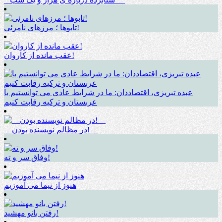
تابوها ؛ مرزهای نامرئی!
عقب مانده از کاروان!
عبده تبریزی، اقتصاددان: ما در شرایط عادی می توانستیم با
عربستان و ترکیه رقابت کنیم
__در مظالم نویسنده بودن!__
وفاق سر و ته!
هنوز از نیما می آموزیم
رفتن بانو مهشید!