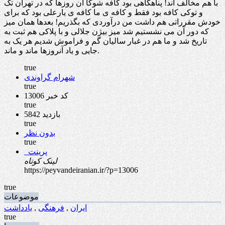
با هم مخالف اند! پناهگاهی بود کافه شوکا آن روزها که در تهران تک
و توکی کافه بود فقط و کافه ی ما کافه ی یارعلی بود که برای
خودش مقرراتی هم داشت من درآوردی که بگذریم! بعدها همان میز
که دور آن می نشستیم شد میز بیژن جلالی و با پلاکی هم ثبت به
تاریخ شد و ما هم در غبار سالیان گم و فراموش شدیم هر یک به
جایی و یاد آنروزها ماند و ماند.
true
شهرام گراوندی
true
کد خبر 13006
true
5842 بازدید
true
بدون نظر
true
پرینت
لینک کوتاه
https://peyvandeiranian.ir/?p=13006
true
موضوعات
ایران
,
فرهنگی
,
یادداشت
true