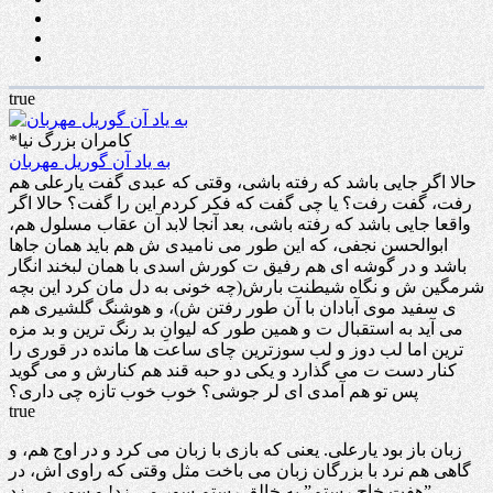
true
*کامران بزرگ نیا
به یاد آن گوریل مهربان
حالا اگر جایی باشد که رفته باشی، وقتی که عبدی گفت یارعلی هم
رفت، گفت رفت؟ یا چی گفت که فکر کردم این را گفت؟ حالا اگر
واقعا جایی باشد که رفته باشی، بعد آنجا لابد آن عقاب مسلول هم،
ابوالحسن نجفی، که این طور می نامیدی ش هم باید همان جاها
باشد و در گوشه ای هم رفیق ت کورش اسدی با همان لبخند انگار
شرمگین ش و نگاه شیطنت بارش(چه خونی به دل مان کرد این بچه
ی سفید موی آبادان با آن طور رفتن ش)، و هوشنگ گلشیری هم
می آید به استقبال ت و همین طور که لیوانِ بد رنگ ترین و بد مزه
ترین اما لب دوز و لب سوزترین چای ساعت ها مانده در قوری را
کنار دست ت می گذارد و یکی دو حبه قند هم کنارش و می گوید
پس تو هم آمدی ای لر جوشی؟ خوب خوب تازه چی داری؟
true
زبان باز بود یارعلی. یعنی که بازی با زبان می کرد و در اوج هم، و
گاهی هم نرد با بزرگان زبان می باخت مثل وقتی که راوی اش، در
”هفت خاج رستم” به خالق رستم سور می زد! و سور می زد