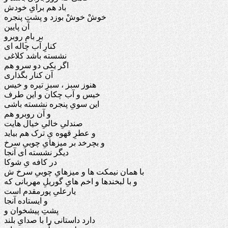
باد هم برایِ خودش
خوشْ خوشْ بوزد و پشتِ پنجره
آن پایین
بر بامِ روبرو
کنارِ آب چاله ای
نشسته باشد کلاغی
اگر یکی دو سرو هم
آن کنار بگذاری
هنوز سبز ، سبزِ تیره و خیس
خیس و آب چکان و این طرف
این سویِ پنجره نشسته باشی
و آن روبرو هم
صندلیِ خالیِ خیال هایت
و عطرِ قهوه یِ ترک هم بیاید
و بچرخد بر میزهایِ چوبیِ سرخ
دیگر نشسته ای آنجا
در کافه یِ شوکا
با همان نیمکت ها و میزهایِ چوبیِ سرخ ش
و با لبخندها و اخم هایِ گوریلِ مهربانی که
یارعلیِ پورمقدم است
و ایستاده آنجا
پشتِ پیشخوان و
دارد داستانی را با صدایِ بلند