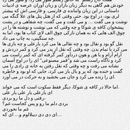
خودش هم گاهی به دیگر زبان بازان و زبان آوران عرصه ی ادبیات
داستانی در این زبان وامانده ی فارسی. و فارسی اش که بیشتر
لری بود، در اوج بود. حتی وقتی که از هتل پتل های علا گنگه می
نوشت و می گفت … و می گفت و می گفت، چه شفاهی و در پشت
پیشخوان کافه ی شوکا و چه وقتی که می نوشت و نوشته ها را در
چوق الف هایی که به همان نازکی چوق الف لای کتاب ها بود، اما به
چه سنگینی، به چاپ می داد.
نقل گو بود و نقال بود و چه نقالی ها می کرد یارعلی و چه بازی ها
می کرد با تمام بدن. چه وقتی که نقل از پدر می کرد و کمر دردش و
آرام آرام و با هن و هونِ دردآور کمر گرفته ای که کمر راست می
کرد و ناگاه راست می شد و”قمر مصنوعی” ای را در اوج آسمان
نشانه می رفت و چه وقتی که نقل رفتن به خانه ی رادی را می
گفت و خنده بود که پر و بال باز می کرد، جایی که او بود و خاطره
ای را زنده می کرد و جان می بخشید و به حرکت در می آورد.
اما حالا در کافه ی شوکا، دیگر فقط سکوت است که می خواند.
ای یارعلی یار علی یار علی
رفتی و دل ما رو بردی،
بردی دلم ما رو و پس کجاست غم؟
غم ما نخوردی
ای دی دی دیبلالوم و… ای که…