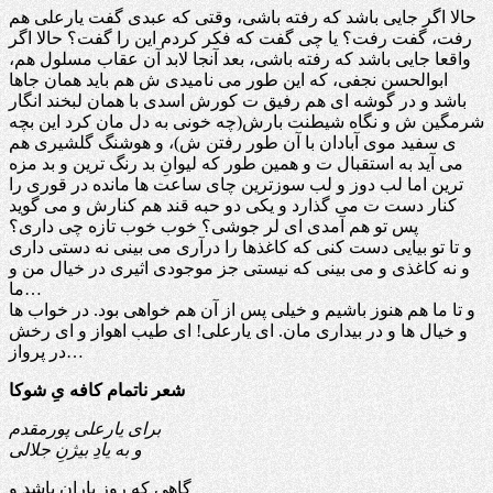
حالا اگر جایی باشد که رفته باشی، وقتی که عبدی گفت یارعلی هم
رفت، گفت رفت؟ یا چی گفت که فکر کردم این را گفت؟ حالا اگر
واقعا جایی باشد که رفته باشی، بعد آنجا لابد آن عقاب مسلول هم،
ابوالحسن نجفی، که این طور می نامیدی ش هم باید همان جاها
باشد و در گوشه ای هم رفیق ت کورش اسدی با همان لبخند انگار
شرمگین ش و نگاه شیطنت بارش(چه خونی به دل مان کرد این بچه
ی سفید موی آبادان با آن طور رفتن ش)، و هوشنگ گلشیری هم
می آید به استقبال ت و همین طور که لیوانِ بد رنگ ترین و بد مزه
ترین اما لب دوز و لب سوزترین چای ساعت ها مانده در قوری را
کنار دست ت می گذارد و یکی دو حبه قند هم کنارش و می گوید
پس تو هم آمدی ای لر جوشی؟ خوب خوب تازه چی داری؟
و تا تو بیایی دست کنی که کاغذها را درآری می بینی نه دستی داری
و نه کاغذی و می بینی که نیستی جز موجودی اثیری در خیال من و
ما…
و تا ما هم هنوز باشیم و خیلی پس از آن هم خواهی بود. در خواب ها
و خیال ها و در بیداری مان. ای یارعلی! ای طیب اهواز و ای رخش
در پرواز…
شعر ناتمام کافه یِ شوکا
برای یارعلی پورمقدم
و به یادِ بیژنِ جلالی
گاهی که روز باران باشد و