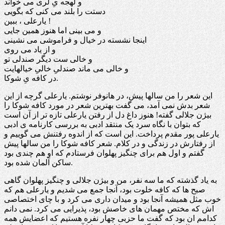
و لهجه یِ لُری می خواند
دستت را بلند می کنی که بگویی
یارعلی ، ببین !
و می بینی اما هنوز همین جایی
اینجا نشسته در خیال و فراموشی می نشینی
و از یاد می روی
و خالی ست دیگر صندلی تو
و خالی می ماند صندلیِ خالیِ خیالهایت
در کافه یِ شوکا.
این شعر را من سالها پیش، در هانوفر نوشتم. یارعلی گرچه از این
شعر بدش نمی آمد، می گفت بهترین شعر در مورد کافه شوکا را
بیژن جلالی گفته! هنوز داغ دل از رفتن یارعلی تازه تر از آن است
که بتوان با نگاه سرد یک منتقد ادبی به بررسی کارنامه ی ادبی
یارعلی پور مقدم پرداخت. این است که از اندوه رفتنش می گوییم و
از رفتارش در زندگی و در کلام. شعر کافه شوکا را من سالها پیش
گفتم و اول هم برای چنگیز پهلوان فرستادم که او هم چندی بود
ساکن آلمان شده بود.
به یاد گذشته که ما سه نفر، من و بیژن جلالی و چنگیز پهلوان گاهی
صبح ها که کافه خلوت بود، آنجا جمع می شدیم و یارعلی هم که
خوب مثل همیشه آنجا بود و میدان داری می کرد و با چای اختصاصی
اش که مختص مهمان های خاصش بود، پذیرایی می کرد. نمی دانم
کدامم ان بود که گفت ما حزبی چهار نفره هستیم که اعضایش همه