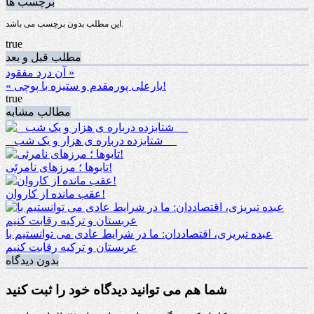
برچسب ها
این مطلب بدون برچسب می باشد.
true
مطلب قبل و بعد
آن درد مفقود »
« یارعلی پورمقدم و ستیزه با پوچی!
true
مطالب مشابه
_ شتابزده درباره ی هزار و یک شب __
تابوها ؛ مرزهای نامرئی!
عقب مانده از کاروان!
عبده تبریزی، اقتصاددان: ما در شرایط عادی می توانستیم با
عربستان و ترکیه رقابت کنیم
بدون دیدگاه
شما هم می توانید دیدگاه خود را ثبت کنید