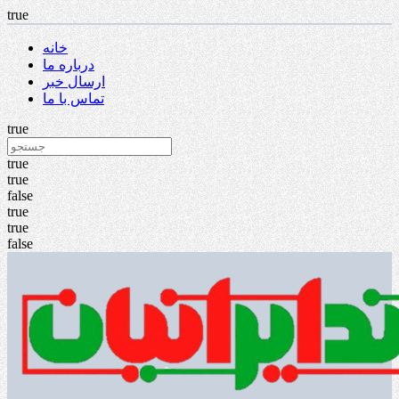
true
خانه
درباره ما
ارسال خبر
تماس با ما
true
true
true
false
true
true
false