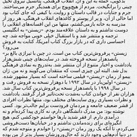
بدگویی، حمله به این و آن. انقلاب فرهنگی، پتانسیل نیروی تخیل
چینی را برانگیخت. مردم از هیچ‌وپوچ برای همدیگر جرم می‌ساختند.
جرم و جنایات در قالب داستان و روایت. با کیفی که جای کتاب بود
اما خالی از آن، و پر از پوستر و کاغذهای انقلاب فرهنگی، هر روز از
مدرسه به خانه بازمی‌گشتم، منتها من این افسانه‌های انقلابی را
دوست نداشتم و به داستان علاقه‌مند بودم. «زیستن» به انگلیسی
ترجمه و منتشر شد و با استقبال خیلی خوبی مواجه شد. چه
احساسی داری که در بازار بزرگ کتاب آمریکا، کتابت به فروش
می‌رود؟
«زیستن» پرفروش‌ترین کتاب من است. در چین با تیراژی بالغ بر
پانصدهزار نسخه فروخته شد. در سایت‌های چینی شش‌هزار
یادداشت و اخبار متنوع از آن منتشر شد. به‌تدریج به نمادی فرهنگی
بدل شد. البته این چیزی است که منتقدان می‌گویند و نه من. ژان
ییمو از رمان «زیستن» فیلمی ساخته است که بسیار مشهور شده.
«زیستن» اولین‌بار در سال ۱۹۹۲ با دوهزار نسخه به فروش رفت و
در سال ۱۹۹۸ با پانصدهزار نسخه پرفروش‌ترین کتاب سال شد.
هزاران نفر از خواندن کتاب به‌شدت تحت‌تاثیر قرار گرفتند. یادداشت
و نظرات بسیاری روی سایت‌های مختلف بود، منتها نظرات افرادی
از قشر ضعیف جامعه و مردمان فرودست برایم جالب‌تر بود. کسی
نوشته بود: من مدرک دانشگاهی دارم، نه کاری پیدا کرده‌ام و نه
درآمدی دارم. از فقر شدید بارها خواستم خودکشی کنم، هیچ
انگیزه‌ای برای زنده‌ماندن نداشتم و در خیابان‌ها دست‌فروشی
می‌کردم، تا آنکه یک روز رمان «زیستن» را خواندم و متوجه شدم که
در دنیا آدم‌هایی وجود دارند که حال‌وروزشان بسیار بدتر از من بوده