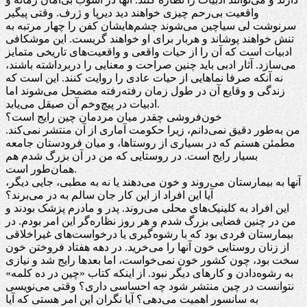
واقعیت بی‌رحم چیزی خواهند دید دیرپا و ژرف. وقتی پیگیر
سرنوشت لی سیاچین می‌شوند چشم‌هایشان کفن را چهار مرتبه به
تنش خواهند پوشاند و هربار برای او خواهند گریست. این موشکافی
ادبیات است که آن را از حیات واقعی و واقعیت‌های تاریخی متمایز
می‌سازد. آثار ادبی باید چنین صراحت و معنایی را دربرداشته باشند،
نه آنکه صرفا نماهایی از حیات عادی را روایت کنند. این است که
زندگی و وقایع آن در طول زمان رفته‌رفته مضمحل می‌شوند اما
ادبیات در پیچ‌وخم آن صیقل می‌یابد.
خون‌فروشی چقدر میان مردمان چین رایج است؟
من به‌طور دقیق نمی‌دانم، زیرا حکومت آماری از آن منتشر نمی‌کند.
مطمئن هستم که در بسیاری از روستاها، و میان فرودستان جامعه
بسیار رایج است. در روستایی که من در آن بزرگ شدم هم
همان‌طور است.
آنها به بیمارستان می‌روند و خون می‌دهند یا نه به مطبی، جایی دیگر،
آیا این افراد از این کار جان سالم به در می‌برند؟
این افراد به کلینیک‌های محلی می‌روند. پدر و مادرم پزشک بودند و
من در چنین فضایی بزرگ شدم و هر روز نظاره‌گر این امر بودم. در
بیمارستان فردی بود که با رشوه‌گیری یا درخواست‌های غیراخلاقی
از زنان روستایی خون آنها را می‌خرید. در دهه هفتاد فروختن خون
سخت بود، چون کشور خون نمی‌خواست، اما بعدها رایج شد و نیازی
به رشوه‌دادن و کارهای دیگر نبود. از اینکه کتاب «چین در ده کلمه»
نتوانست در چین منتشر شود چه احساسی داری؟ وقتی می‌نویسی
به سانسور اهمیت می‌دهی؟ آیا نگران این امر هستی که آیا