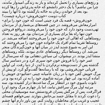
و رنج‌های بسیاری را تحمل کرده‌اند و باز به زندگی امیدوار ماندند،
چرا من نباشم؟ یا یک دختر دانشجو که خانه پدری‌اش را رها کرده
بود بعد از خواندن رمان به خاانه بازگشته بود تا آنها را ببیند.
کتاب دومت «خون‌فروش» درباره چیست؟
«خون‌فروش» قصه یک فرد چینی است که خون خود را برای
امرارمعاش می‌فروشد. در چین قصه‌های بی‌شماری از مردمان
تهی‌دست وجود دارد که خون خود را می‌فروشند. درواقع فروختن
خون تنها راه بقا برای بسیاری از مردمان بود. هر روز به تعداد
روستاهایی که اهالی آن خون خود را می‌فروختند اضافه می‌شد. در
روستاها تقریبا تمام افراد یک خانواده خون خود را می‌فروختند که
این امر به شیوع شدید ایدز در میان آنها و خون‌گیرندگان منجر
می‌شد. آن روستاها دیگر روستاهای عادی نبودند، بلکه روستاهای
منشا ایدز بودند. در سِشوان، لی سیاچن دهقانی بود که سی‌سال از
عمر خود را با فروش خون خود سپری کرد و در دسامبر سال
گذشته پس از دست‌وپنجه نرم‌کردن با ایدز، از دنیا رفت. لی اولین
قربانی خون‌فروشی بود که با رسانه‌ها گفت‌وگو کرد. او پیش از
مرگ خویش کفن خود یا در زبان عامیانه چینی «شائیو»ی خویش را
آماده کرده بود. لی چهار مرتبه شائیوی خود را به تن کرده بود و در
تابوت بامبوی خود در انتظار مرگ ساعت‌ها دراز کشیده بود. سه
مرتبه اول مرگ سراغش نیامد، اما بار چهارم مرگ وجود او را
فراگرفت. پس از مرگش پسران فرودستش سه موسیقیدان محلی
را دعوت کردند تا مقابل جسد بی‌جانش بنوازند. نمی‌خواهم قصه‌ای
عجیب و غریب برای مخاطبان روایت کنم. من باور دارم آنها چشم
دارند و می‌توانند ادبیات را نظاره کنند. آنها در آشوب بی‌امان زمانه و