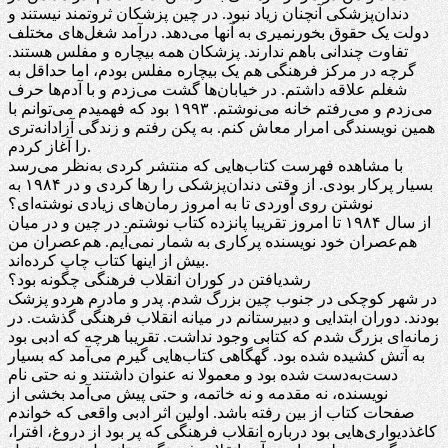
دندان‌پزشکی آنچنان زیاد نبود. در چین پزشکان ثروتمند نیستند و
دولت یک حقوق بخورنمیری به آنها می‌دهد. درآمد شغل‌های مختلف
تفاوت چندانی باهم ندارند. پزشکان همه بیچاره و مفلس هستند.
گرچه در مرکز فرهنگی هم یک بیچاره مفلس بودم، اما حداقل به
شغلم علاقه داشتم. در خیابان‌ها گشت می‌زدم و با آدم‌ها حرف
می‌زدم و می‌رفتم خانه می‌نوشتم. ۱۹۹۳ بود که فهمیدم می‌توانم با
همین نویسندگی امرار معاش کنم. به پکن رفتم و زندگی آزادانه‌تری
را آغاز کردم.
با مشاهده فهرست کتاب‌هایی که منتشر کردی به‌نظر می‌رسد
بسیار پرکار بودی. از وقتی دندان‌پزشکی را رها کردی و در ۱۹۸۴ به
نوشتن روی آوردی تا به‌ امروز رمان‌های زیادی نوشته‌ای؟
از سال ۱۹۸۴ تا امروز تقریبا پانزده کتاب نوشتم. در چین و در میان
هم‌عصران خود نویسنده پرکاری به شمار نمی‌آیم. هم‌عصران من
بیش از اینها کتاب چاپ کرده‌اند.
رشدیافتن در کوران انقلاب فرهنگی چگونه بود؟
در شهر کوچکی در جنوب چین بزرگ شدم. پدر و مادرم هردو پزشک
بودند. دوران ابتدایی و دبیرستانم در میانه انقلاب فرهنگی گذشت. در
زمانه‌ای بزرگ شدم که کتابی وجود نداشت. تقریبا هرچه که ادبی بود
به آتش کشیده شده بود. گهگاهی کتاب‌هایی گیرم می‌آمد که بسیار
دست‌به‌دست شده بود و معمولا نه عنوان داشتند و نه حتی نام
نویسنده، نه مقدمه و نه خاتمه، و حتی پیش می‌آمد بخشی از
صفحات کتاب از بین رفته باشد. اولین اثر ادبی واقعی که خواندم
کاغذدیواری‌هایی بود درباره انقلاب فرهنگی که پر بود از دروغ، افترا،