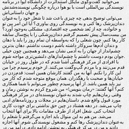
می‌خوانید گفت‌وگوی مایکل استندائرت از دانشگاه آیوا در برنامه
نویسندگی بین‌المللی است با یو هوآ درباره چگونگی نویسنده‌شدنش
و جهان داستانی‌اش.
می‌توانی توضیح بدهی چه چیزی باعث شد تا شغل خود را به‌عنوان
دندان‌پزشک رها کنی و به نویسندگی روی بیاوری؟ آیا این امر بین تو
و خانواده، چه از بُعد شخصی چه اقتصادی، مشکلی به‌وجود آورد؟
من بیست‌سال پیش تصمیم گرفتم دندان‌پزشکی را با پنج‌سال سابقه
کار رها کنم، چون شغلی را که به‌واسطه آن تمام روز را باید با دهان
و دندان آدم‌ها سروکار داشته باشم دوست نداشتم. دهان بدترین
چشم‌انداز از جهان را به آدمی نشان می‌دهد و همچنین چون خیلی
جوان بودم دوست داشتم با چشم‌اندازهای دلنشین‌تری مواجه شوم.
با افرادی از مرکز فرهنگی آشنا شدم که در طول روز در خیابان
قدم می‌زنند و با مردم گپ‌وگفت‌ می‌کنند. از خودم پرسیدم چرا من
این کار را نکنم. آنها به من گفتند کارشان همین است: قدم‌زدن در
خیابان‌ها و صحبت با رهگذران. همان موقع متوجه شدم که کار من
نیز باید همین باشد. از آنها پرسیدم چطور می‌توانم با شما همکاری
کنم؟ آنها گفتند: «رمان بنویس!» من شروع کردم به نوشتن رمان‌ و
وقتی رمان‌هایم چاپ شدند به‌عنوان نویسنده‌ای در مرکز فرهنگی
مورد قبول واقع شدم. داستان‌هایم در مجلات و روزنامه‌های ادبی
چاپ می‌شد. در دهه هشتاد در چین حق نداشتی برای خودت کاری
انتخاب کنی. شغل افراد از طرف مقامات بالا برای آنها انتخاب
می‌شد. من هم به این منوال باید اجازه می‌گرفتم تا شغلم را
به‌عنوان دندان‌پزشک رها کنم و مشغول نویسندگی شوم. آنها اجازه
دادند و من در مرکز فرهنگی به نوشتن ادامه دادم. درآمد من در