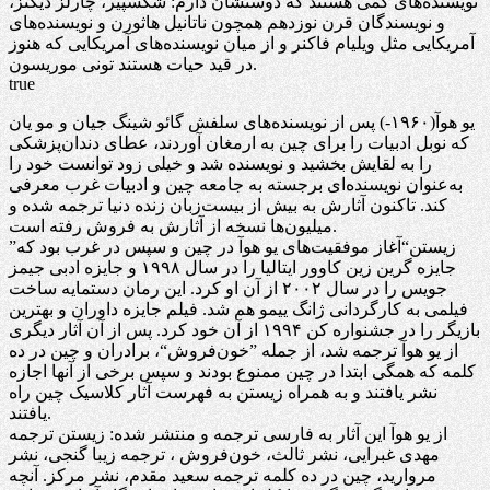
نویسنده‌های کمی هستند که دوستشان دارم: شکسپیر، چارلز دیکنز،
و نویسندگان قرن نوزدهم همچون ناتانیل هاثورن و نویسنده‌های
آمریکایی مثل ویلیام فاکنر و از میان نویسنده‌های آمریکایی که هنوز
در قید حیات هستند تونی موریسون.
true
یو هوآ(۱۹۶۰-) پس از نویسنده‌های سلفش گائو شینگ جیان و مو یان
که نوبل ادبیات را برای چین به ارمغان آوردند، عطای دندان‌پزشکی
را به لقایش بخشید و نویسنده شد و خیلی زود توانست خود را
به‌عنوان نویسنده‌ای برجسته به جامعه چین و ادبیات غرب معرفی
کند. تاکنون آثارش به بیش از بیست‌زبان زنده دنیا ترجمه شده و
میلیون‌ها نسخه از آثارش به فروش رفته است.
”زیستن“آغاز موفقیت‌های یو هوآ در چین و سپس در غرب بود که
جایزه گرین زین کاوور ایتالیا را در سال ۱۹۹۸ و جایزه ادبی جیمز
جویس را در سال ۲۰۰۲ از آن او کرد. این رمان دستمایه ساخت
فیلمی به کارگردانی ژانگ ییمو هم شد. فیلم جایزه داوران و بهترین
بازیگر را در جشنواره کن ۱۹۹۴ از آن خود کرد. پس از آن آثار دیگری
از یو هوآ ترجمه شد، از جمله ”خون‌فروش“، برادران و چین در ده
کلمه که همگی ابتدا در چین ممنوع بودند و سپس برخی از آنها اجازه
نشر یافتند و به همراه زیستن به فهرست آثار کلاسیک چین راه
یافتند.
از یو هوآ این آثار به فارسی ترجمه و منتشر شده: زیستن ترجمه
مهدی غبرایی، نشر ثالث، خون‌فروش ، ترجمه زیبا گنجی، نشر
مروارید، چین در ده کلمه ترجمه سعید مقدم، نشر مرکز. آنچه