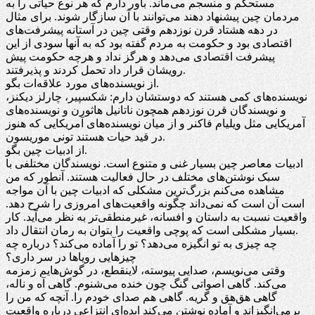
مستحکم و منسجم می‌ماند. باور دارم که هر نوع حیاتی را به
مردمان چین پیشنهاد دهند می‌توانند با آن سازگار شوند. برای مثال
در دهه هشتاد قرن نوزدهم وقتی چین در آستانه پیشرفت‌های
اقتصادی بود و حکومت به مردم گفته بود که به آنها سودی از این
پیشرفت اقتصادی می‌دهد و هرگز نداد و هرچه حکومت پیش
رویشان قرار داد تحمل کردند و پذیرفتند.
از نویسنده‌های مورد علاقه‌ات بگو.
نویسنده‌های کمی هستند که دوستشان دارم: شکسپیر، چارلز دیکنز،
و نویسندگان قرن نوزدهم همچون ناتانیل هاثورن و نویسنده‌های
آمریکایی مثل ویلیام فاکنر و از میان نویسنده‌های آمریکایی که هنوز
در قید حیات هستند تونی موریسون.
از ادبیات چین بگو.
ادبیات معاصر چین بسیار غنی و متنوع است. نویسندگان مختلفی با
سبک نوشتن‌های مختلف در حال فعالیت هستند. آنطور که من
مشاهده می‌کنم بزرگ‌ترین مشکلی که ادبیات چین با آن مواجه
است آن است که نمی‌داند چگونه واقعیت‌های امروزی را شرح دهد.
واقعیت نسبت به داستان و افسانه، غیرمنطقی‌تر به نظر می‌آید. کار
بسیار مشکلی است که پوچی واقعیت را بتوان به رمان انتقال داد.
چه چیزی به تو انگیزه می‌دهد؟ تو را آماده می‌کند؟ درباره چه
چیزهایی رویاها در سر داری؟
وقتی می‌نویسم، صدایی پیوسته، لاینقطع، در گوش‌هایم زمزمه
می‌کند. گاهی اصواتی گنگ چون خنده می‌شنوم. گاهی آه و ناله،
گاهی هق‌هق و گریه. گاهی هم صدای خودم را. آنچه که من را
برمی‌انگیزاند و آماده نوشتن می‌کند ایده‌ای انتزاعی درباره واقعیت