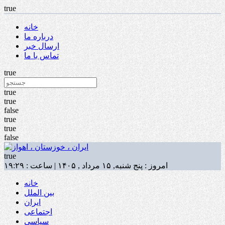
true
خانه
درباره ما
ارسال خبر
تماس با ما
true
true
true
false
true
true
false
true
امروز : پنج شنبه, ۱۵ مرداد , ۱۴۰۵ | ساعت : ۱۹:۲۹
خانه
بین الملل
ایران
اجتماعی
سیاسی