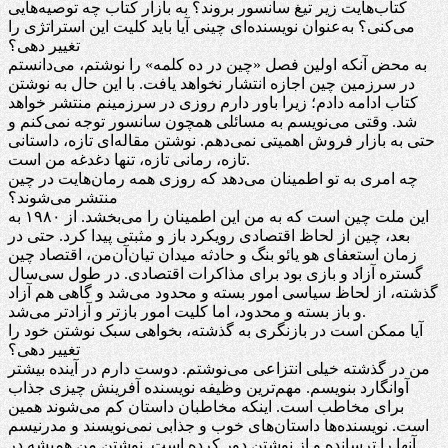
کتاب‌هایت زیر تیغ سانسور بروند؟ به بازار کتاب چه توصیه‌هایی
می‌کنی؟ به‌عنوان نویسنده‌ای چینی آیا باید کلیت این استراتژی را
تغییر دهی؟
به محض آنکه اولین فصل «چین در ده کلمه» را نوشتم، می‌دانستم
در سرزمین چین اجازه انتشار نخواهد یافت. با این حال به نوشتن
کتاب ادامه دادم؛ زیرا باور دارم روزی در سرزمینم منتشر خواهد
شد. وقتی می‌نویسم به مسائلی همچون سانسور توجه نمی‌کنم و
حتی به بازار فروش اهمیتی نمی‌دهم. نوشتن مقاله‌ای تازه، داستانی
تازه، رمانی تازه، تنها دغدغه من است.
چه امری به تو اطمینان می‌دهد که روزی همه رمان‌هایت در چین
منتشر می‌شوند؟
این ملت چین است که به من این اطمینان را می‌بخشد. از ۱۹۸۰ به
بعد، چین از لحاظ اقتصادی رویکرد باز و مثبتی پیدا کرد. حتی در
زمان استعفای هو یائو بنگ و حادثه میدان تیان‌آن‌من، اقتصاد چین
گستره آزاد و بازی بود برای مذاکرات اقتصادی. در طول سی‌سال
گذشته، از لحاظ سیاسی امور بسته و محدود می‌شد و گاهی هم آزاد
و باز بسته و محدود، اما کلیت امور بازتر و آزادتر می‌شد.
آیا ممکن است در بازنگری به گذشته، بخواهی سبک نوشتن خود را
تغییر دهی؟
من در گذشته خیلی انتزاعی می‌نوشتم. دوست دارم در آینده بیشتر
آوانگارد بنویسم. مهم‌ترین وظیفه نویسنده آفرینش چیزی جذاب
برای مخاطب است. اینکه مخاطبان داستان کم می‌شوند همین
است. نویسنده‌ها داستان‌های خوب و جذابی نمی‌نویسند و مدرنیسم
آنها را ترسانده و از نوشتن دور کرده است. نوشتن من همیشه در