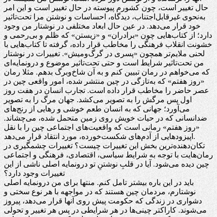
حال تغییر است، چون کشورم پیوسته در حال تغییر است و این امر
به‌نحوی غیرقابل‌اجتناب، دیدگاه، احساسات و نوشتن مرا تحت‌تاثیر
خود قرار می‌دهد. در عین حال ابعاد مختلفی در نوشتار من وجود
دارد؛ از کتاب‌هایی چون «برادران» و «زیستن» که ظلم و بی‌رحمی و
خشونت انقلاب فرهنگی را مخاطب قرار داده، گرفته تا کتاب‌هایی با
لحنی ملایم‌تر همچون «پسری در گرگ‌ومیش». تغییرات در نوشتار
من تحت‌تاثیر شرایط است و حتی تحت‌تاثیر موضوع و درونمایه‌ای
که می‌خواهم در رمان تبیین کنم و به آن شاخ‌وبرگ بدهم. مثلا رمان
«روز هفتم» که به‌تازگی در چین منتشر شده، امور واقعی چین در
عصر حاضر را مخاطب قرار داده است. تجارب انسان در هفت روز
اول پس مرگش را به تصویر می‌کشد. جهان مرگ را به تصویر
می‌آورد؛ جهانی که به انسان طعم خوشی و رهایی از رنج‌های
ضدانسانی که در حیات خویش روی زمین متحمل شده، می‌چشاند.
«روز هفتم» رمانی است که واقعیت‌های اجتماعی چین را با نقل
اپیزودهایی از آدم‌های شکست‌خورده، مورد انتقاد قرار می‌دهد.
تکان‌دهنده‌ترین بخش این تغییرات چیست؟ تغییرات چشمگیری در
رمان‌هایت با توجه به شرایط سیاسی، اقتصادی، فرهنگی و اجتماعی
چین دیده می‌شود. آیا در قلبِ نوشتنِ تو درونمایه اصلی ناشی از این
تغییرات وجود دارد؟
باید در این باره بیشتر تامل کنم. منتها برای من درونمایه اصلی
نوشتارم، مردمان چین هستند که در مواجهه با هر نوع سختی و
دشواری در زندگی که حکومت پیش روی آنها قرار می‌دهد، پیروز
می‌شوند. کاراکتر چینی‌ها در هر شرایطی در پس هر تغییر و تحولی