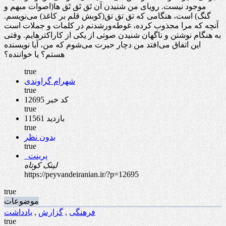
موجود نیست. رویای من شنیدن آن تَق تَق تَق ها(اصوات مبهم و
گنگ) است، هنگامی که تق تق تق(کوبش قلم بر کاغذ) می‌نویسم.
آنچه که مرا مجذوب کرده، غوطه‌ورشدنم در کلمات و جملات است
به هنگام نوشتن و ناگهان شنیدن صوتی از یکی از کاراکترهایم. وقتی
این اتفاق می‌افتد من دچار حیرت می‌شوم که من، آیا نویسنده
هستم؟ یا خواننده؟
true
شهرام گراوندی
true
کد خبر 12695
true
11561 بازدید
true
بدون نظر
true
پرینت
لینک کوتاه
https://peyvandeiranian.ir/?p=12695
true
موضوعات
فرهنگی
,
گزارش
,
یادداشت
true