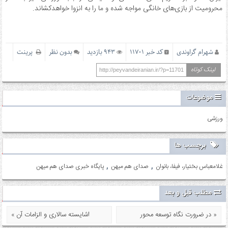
محرومیت از بازی‌های خانگی مواجه شده و ما را به انزوا خواهدکشاند.
شهرام گراوندی
کد خبر 11701
943 بازدید
بدون نظر
پرینت
لینک کوتاه
http://peyvandeiranian.ir/?p=11701
موضوعات
ورزشی
برچسب ها
,
,
غلامعباس بختیار، فیفا، بانوان
صدای هم میهن
پایگاه خبری صدای هم میهن
مطلب قبل و بعد
در ضرورت نگاه توسعه محور »
« شایسته سالاری و الزامات آن!