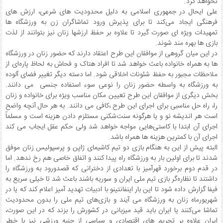
نخواهد کرد.
علی ایحال در جمهوری اسلامی به دلیل محدودیت های شرعی، ارزش های
فرهنگی ایجاد می‌کند تا برای پذیرش ورود تماشاگران زن به ورزشگاه ها
تمهیدات ویژه ای صورت گیرد تا علاوه بر حفظ ارزشها زنان نیز بتوانند از لذت
بازی ها بهره مند شوند.
در این میان گروهی از موافقان این طرح اعتقاد دارند که حضور زنان در ورزشگاه
ها به همراه خانواده باعث خواهد شد تا افراد هتاک و فحاش به لحاظ پاره‌ای از
ملاحظات مجبور به حفظ شئونات اخلاقی شود. اما دسته دیگر تغییر فضای آلوده
به ورزشگاه به واسطه حضور زنان را نوعی سوء استفاده جنسی می دانند.
بخش دیگری از موافقان این طرح تعیین مکان مناسب ویژه برای خانواده و زنان
را، راه حل مناسبی برای اجرای این طرح ،کافی می دانند. به هر حال آنچه واضح
است هر اندیشه نو و یا هرگونه سنت‌شکنی مستلزم دادن هزینه است و مسلماً
اجرای آن ابتدا با کاستی‌هایی مواجه خواهد شد ولی حکم عقل ایجاب می کند
اجرای آن با کمترین هزینه ها همراه باشد.
البته پیش از این به هنگام بازی دو تیم کاشیمای ژاپن و پرسپولیس زنان موفق
شدند تا برای اولین بار به ورزشگاه راه پیدا کنند و اتفاق خاصی هم رخ ندهد. اما
در قدم دوم برخورد قهرآمیز با تعدادی از دخترانی که قصدورود به ورزشگاه را
داشتند تا نظاره‌گر بازی تیم ملی ایران و سوریه باشند باعث شد تا خیلی سریع به
فیفا گزارش داده شود تا این بار اینفانتینو با ادبیات تهدید آمیز اعلام کند که یا در
شهریورماه زنان به ورزشگاه می آیند و بازی‌های تیم ملی را بدون محدودیت
تماشا می‌کنند یا ایران باید قید میزبانی در کشورش را بزند که در این صورت،
ایران علاوه بر تحریم های اقتصادی و سیاسی از جنبه ورزشی نیز با خطر