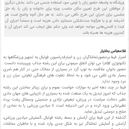
ورزشگاه به واسطه حضور زنان را نوعی سوء استفاده جنسی می دانند. بخش دیگری
از موافقان این طرح تعیین مکان مناسب ویژه برای خانواده و زنان را، راه حل
مناسبی برای اجرای این طرح ،کافی می دانند. به هر حال آنچه واضح است هر
اندیشه نو و یا هرگونه سنت‌شکنی مستلزم دادن هزینه است و مسلماً اجرای آن
ابتدا با کاستی‌هایی مواجه خواهد شد ولی حکم عقل ایجاب می کند اجرای آن با
کمترین هزینه ها همراه باشد.
غلامعباس بختیار
اصرار فیفا برحضورتماشاگران زن و اجبارفدراسیون فوتبال به تجهیز ورزشگاهها به
تکنولوژی varرا می توان اتفاق میمونی برای این رشته جذاب وپربیننده دانست.
حضور بانوان علاقمند به توپ گرد در بسیاری از ممالک حتی در کنار هم ،امری
بسیار عادی تلقی می شود و به لحاظ تفاوت های فرهنگی تفاوتی میان زن و
مرد وجود ندارد.
فیفا در چند دهه اخیر به موازات خواست عموم و برای زیباتر ساختن این رشته
جذاب که امروز تبدیل به یک صنعت شده به بسیاری از نازیبایی های جهان مادی
نظیر دخالت سیاست در ورزش، تبعیض نژادی و جنسیتی ومسائل پشت پرده
نظیرتبانی ورود کرده و در این اندیشه است تا میادین ورزشی را به نمادی از
صلح و دوستی تبدیل نماید.
گذشته از این فیفا برای آرامش و بسط رشته فوتبال ،گسترش میادین ورزشی،
آرامش و آسایش تماشاگر نیز به شکل جدی وارد شده و با خاطیان مماشات