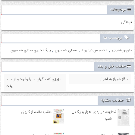
موضوعات
فرهنگی
برچسب ها
,
,
,
منوچهر شفیانی
غلامعباس دیناروند
صدای هم میهن
پایگاه خبری صدای هم میهن
مطلب قبل و بعد
از شیراز به اهواز! »
« عزیزی که ناگهان ما را وانهاد و از ما
برفت
مطالب مشابه
_ شتابزده درباره ی هزار و یک
عقب مانده از کاروان!
شب __