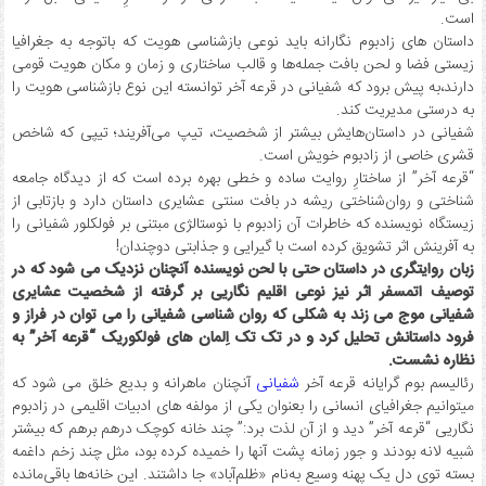
است.
داستان های زادبوم نگارانه باید نوعی بازشناسی هویت که باتوجه به جغرافیا
زیستی فضا و لحن بافت جمله‌ها و قالب ساختاری و زمان و مکان هویت قومی
دارند،به پیش برود که شفیانی در قرعه آخر توانسته این نوع بازشناسی هویت را
به درستی مدیریت کند.
شفیانی در داستان‌هایش بیشتر از شخصیت، تیپ می‌آفریند؛ تیپی که شاخص
قشری خاصی از زادبوم خویش است.
“قرعه آخر” از ساختارِ روایت ساده و خطی بهره برده است که از دیدگاه جامعه
شناختی و روان‌شناختی ریشه در بافت سنتی عشایری داستان دارد و بازتابی از
زیستگاه نویسنده که خاطرات آن زادبوم با نوستالژی مبتنی بر فولکلور شفیانی را
به آفرینش اثر تشویق کرده است با گیرایی و جذابتی دوچندان!
زبان روایتگری در داستان حتی با لحن نویسنده آنچنان نزدیک می شود که در
توصیف اتمسفر اثر نیز نوعی اقلیم نگاریی بر گرفته از شخصیت عشایری
شفیانی موج می زند به شکلی که روان شناسی شفیانی را می توان در فراز و
فرود داستانش تحلیل کرد و در تک تک اِلمان های فولکوریک “قرعه آخر” به
نظاره نشست.
رئالیسم بوم گرایانه قرعه آخر
شفیانی
آنچنان ماهرانه و بدیع خلق می شود که
میتوانیم جغرافیای انسانی را بعنوان یکی از مولفه های ادبیات اقلیمی در زادبوم
نگاریی “قرعه آخر” دید و از آن لذت برد:” چند خانه کوچک درهم برهم که بیشتر
شبیه لانه بودند و جور زمانه پشت آنها را خمیده کرده بود، مثل چند زخم داغمه
بسته توی دل یک پهنه وسیع به‌نام «ظلم‌آباد» جا داشتند. این خانه‌ها باقی‌مانده