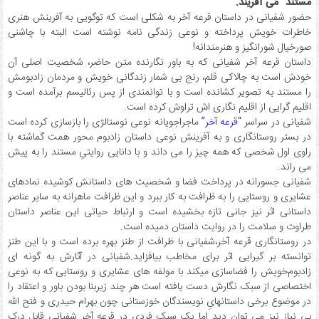
مستند” می آفریند.
حضور شفیانی در داستان قرعه آخر به شکلی است که توگویی به آفرینش هنری
خاطرات خویش پرداخته و نوعی زندگی نامه نوشته است البته با چاشنی
صورخیال شورانگیز و هنرمندانه!
داستان قرعه آخر شفیانی که به باور نگارنده متن حاضر، شخصیت اصلی آن
خودش است به چالاکی قلم، رنج بی شمار زندگانی خویش و مردمان زادبومش
را مستند به تصویر کشانده است و با توانمندی از پس رئالیسم برآمده است و
اقلیم گرایی از اقلیم نگاری اش تراوش کرده است.
شفیانی در سراسر
“قرعه آخر”
ماجراجویانه نوعی نوستالژی را بازسازی کرده است
در بستر روستانگاری و به آفرینش نوعی داستان زادبوم محور همت گماشته با
راوی اول شخصی که همه چیز را می داند و با دانایی روایتیِ مستند را به پیش
می راند.
شفیانی جسورانه در پرداخت فضا و شخصیت های داستانش کوشیده نمادهای
عشایری و روستایی را به ظرافت به کار ببرد و این ظرافت ماهرانه به سایر عناصر
داستانی اثر نیز جانی تازه بخشیده است و ارتباط حیاتی این عناصر داستان
طراوت و سلامت را در روایت داستان دمیده است.
در روستانگاری قرعه آخر،شفیانی با ظرافت از طنز بهره برده است و با این طنز
توانسته بر گیرایی اثر برای مخاطب بیافزاید.شفیانی در آثارش به گونه ای
زادبوم‌خویش را فضاسازی میکند با مولفه های عشایری و روستایی که به نوعی
اختصاصی از سبک نگارش دست یافته است هر چند زیربنا بودن باور و اعتقاد را
در موضوع برخی داستانهایِ نویسندگان خوزستانی چون بهرام حیدری و فتح الله
بی نیاز نیز می توان دید اما یک سبک فردی در قرعه آخرِ شفیانی قابل درک