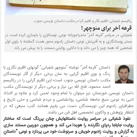
رئالیسم شفیانی؛ اقلیم نگار و اقلیم گرا در مکتب داستان نویسی جنوب
قرعه آخر برای منوچهر!
شفیانی در سراسر "قرعه آخر" ماجراجویانه نوعی نوستالژی را بازسازی کرده است در
بستر روستانگاری و به آفرینش نوعی داستان زادبوم محور همت گماشته با راوی اول
شخصی که همه چیز را می داند و با دانایی روایتیِ مستند را به پیش می راند.
داستان “قرعه آخر” نوشته “منوچهر شفیانی” گونهای اقلیم نگاری با
رنگ و بوی اقلیم گرایی به سان برخی دیگر از آثار نویسندگان
مکتب داستان نویسی جنوب است؛ این اقلیم گرایی را در رئالیسم
احمد محمود، فتح الله بی نیاز و برخی دیگر از نویسندگان مکتب
داستان نویسی خوزستان نیز میتوان با تمام وجود لمس کرد و علاوه بر التذاذ
ادبی به نوعی منبع جامعه شناسی، روانشناسی و مردم شناسی و حتی تاریخ و
جغرافیای زادبوم این نویسندگان دست می یابیم همانند کتب منبعی که در
انتظار پژوهش و واکاوی تخصصی اهل فن می باشند.
نفوذ شفیانی در سراسر روایت داستانهایش چنان پررنگ است که ساختار
روایت جایاجا ردپای نگارنده را هویدا می کند و همچون دوربین مستند سازی
به گزارش و روایت زادبوم خویش و سرنوشت خود می پردازد و نوعی “داستانِ