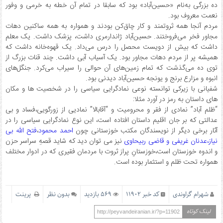
ده بزرگی به‌نام «حسین‌آباد» بود که سابقا در تمام آن خطه به خرمی و وفور
نعمت معروف بود.
مردم آنجا همه ثروتمند و کار چاق‌کن بودند و همواره به همه ساکنین دهات
مجاور فخر می‌فروختند. حسین‌آباد ژاندار‌مری داشت، پزشک داشت. یک معلم
داشت که بیش از دویست محصل را درس می‌داد. یک قهوه‌خانه داشت که
همیشه پر از مردم دهات مجاور بود. یک آسیاب آبی داشت. چند قنات بزرگ از
توی ده می‌گذشت که تمام زمین‌های آن حوالی را سیراب می‌کرد. جنگل‌های
انبوه و مزارع برنج و یونجه حسین‌آباد دیدنی بود.
شفیانی با زیرکی توانسته نوعی نمادگرایی سیاسی را در شخصیت ها و مکان
های داستان به رمز در آورد مثلا:
“ظلم آباد” نمادی از فقر و محرومیت و “آقابالا” نمادیی از زورگویی،فساد و بی
عدالتی که بر جان اقلیم داستان افتاده است، این نوع نمادگرایی سیاسی را در
آثار برخی دیگر از نویسندگان مکتب خوزستانی چون
احمد محمود
،
فتح الله بی
نیاز،عدنان غریفی و قاضی ربیحاوی
نیز می توان دید که شاید قصهِ سراسر حزن
و اندوه خوزستان است،خوزستانِ پراز ثروت با مردمان فقیری که در ادوار مختلف
همواره تحت ظلم و استثمار بوده است.
شهرام گراوندی
کد خبر 11902
569 بازدید
بدون نظر
پرینت
لینک کوتاه
http://peyvandeiranian.ir/?p=11902